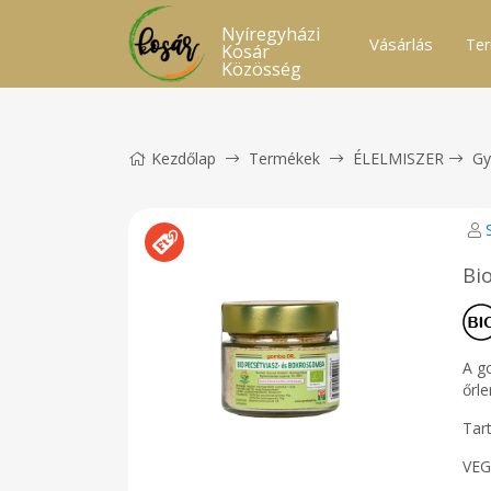
Nyíregyházi
Vásárlás
Ter
Kosár
Közösség
Kezdőlap
Termékek
ÉLELMISZER
Gy
Bi
A g
őrl
Tar
VEG