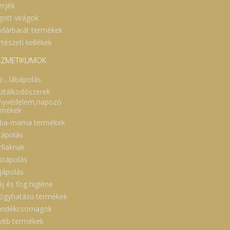
ll
erjék
 a
i!
gott virágok
ti
dárbarát termékek
ta
 a
tészeti kellékek
ra
dy
ZMETIKUMOK
z-, lábápolás
sztálkodószerek
nyvédelem,napozó
rmékek
ba-mama termékek
cápolás
rfiaknak
stápolás
jápolás
áj és fog higiéne
ógyhatású termékek
ándékcsomagok
yéb termékek