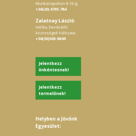
HAT
Munkanapokon 8-16 ig
bé
+36(20) 4705-784
erő
psz
Tám
Zalatnay László
:
ide
média, bevásárló
An
közösségek hálózata
Imm
+36(30)565-8049
tám
fel
java
jogh
1-2 
Jelentkezz
inf
je
önkéntesnek!
őrl
has
orv
Jelentkezz
kie
leír
termelőnek!
túl
go
jav
bár
ter
Helyben a Jövőnk
kie
Egyesület: