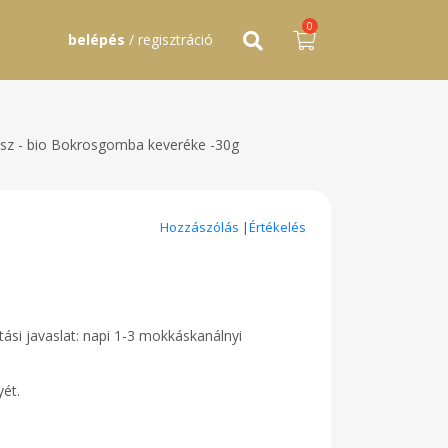
0
belépés
/ regisztráció
sz - bio Bokrosgomba keveréke -30g
Hozzászólás
|
Értékelés
ási javaslat: napi 1-3 mokkáskanálnyi
ét.