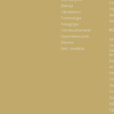
ÁSAI RÖVIDEN A gyomor- és
nem múlik el: orvosi ellátást ke
Cs
ltraktus támogatása,
kérni! A használatot követően
Életrajz
sítése Segítség stressz és
kezet alaposan meg kell mosn
Vá
Társadalom
ichés panaszok esetén
Tárolás +5 oC felet
Ma
ogatás nyugtalanság,
hőmérsékleten. A kiürült tisz
Technológia
gesség, alvászavarok esetén
flakonokat kidobás helyett,
Ker
Pedagógia
tibakteriális hatás
Kosárházba újrahasznosítás
unmodulálás A szervezet
visszavárjuk! Gyártó: Cu
KO
Természetismeret
ogatása a tumorok feletti
Future Kft Nyíregyháza
Gyermekkönyvek
ügyeletben. Fogyasztási
Ké
slat: por formájában italba,
Étkezés
urtba, pépes ételbe keverve
Ti
Kert, önellátás
kávéskanállal naponta. Jelen
Fé
ormációk csak tájékoztató
te
llegűek. A süngomba
Ba
emény nem gyógyszer,
ználata nem helyettesíti az
Ar
osi terápiát, maximum
Fé
gészítheti azt. Tartsa be a
ásban foglaltakat és ne lépje
Te
 az ajánlott napi adagot! A
Ha
mbaőrlemény nem
asolható gyógyszerek vagy
Sz
mely más hagyományos
Gy
ápia helyett, csak azok
gészítéseként!
Aj
Eg