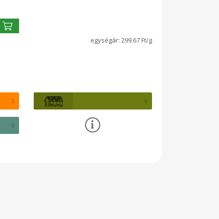
299.67 Ft/g
5
5
5