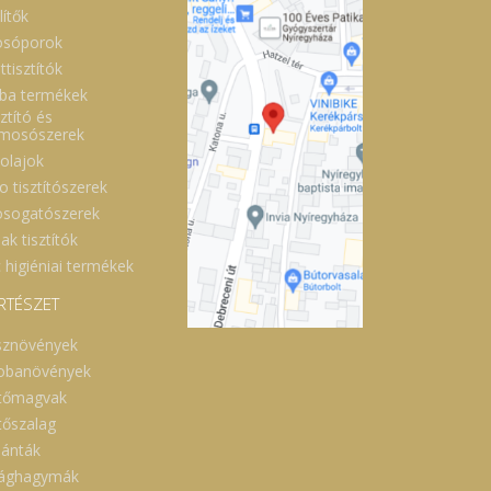
di
lítők
nt
ak
sóporok
ha
ttisztítók
 a
íz
ba termékek
zt
ztító és
gy
lmosószerek
ár
i.
óolajok
s
o tisztítószerek
gy
ál
sogatószerek
ak tisztítók
er
ál
 higiéniai termékek
 (
RTÉSZET
er
os
sznövények
z!
ó!
obanövények
bb
tőmagvak
l.
ék
tőszalag
en
lánták
és
ió
rághagymák