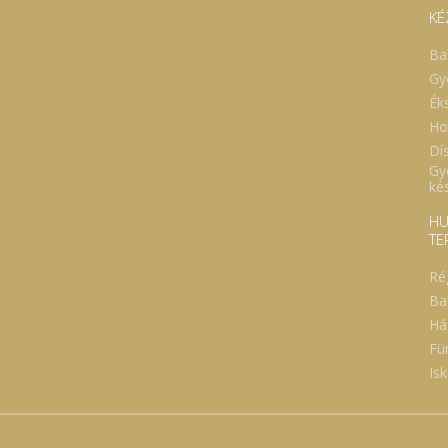
KÉ
Ba
Gy
Ék
Ho
Dí
Gy
ké
HU
TE
Ré
Ba
Há
Fü
Isk