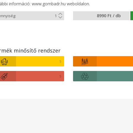
ábbi információ: www.gombadr.hu weboldalon.
8990 Ft / db
rmék minősítő rendszer
5
5