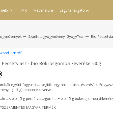
melőink
TMR
Mecenatúra
Légy támogatónk!
ógynövények
Szárított gyógynövény; GyógyTea
Bio Pecsétvia
Szondi Kristóf
o Pecsétviasz - bio Bokrosgomba keveréke -30g
ombák együtt fogyasztva segítik egymás hatását és erősítik. Fogyaszt
eményt (1-3 g) teában elkeverve.
talmaz: bio 15 g pecsétviaszgomba + bio 15 g bokrosgomba őrlemény
YSZERMENTES MAGYAR TERMÉK!