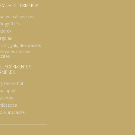
ZMŰVES TERMÉKEK
ba és bábkészítés
öngyfűzés
szerek
rgolás
sztárgyak, dekorációk
ertya és mécses
szítés
LLADÉKMENTES
RMÉKEK
gi farmerből
ba ápolás
ztartás
rdőszoba
ola, irodaszer