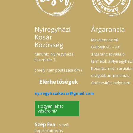
növ
egy
kieg
kín
meg
az A
Nyíregyházi
Árgarancia
vag
de
Kosár
alvá
Mit jelent az ÁR-
Közösség
pozi
GARANCIA? – Az
Az 
fá
Címünk: Nyíregyháza,
árgaranciát vállaló
ant
Hatzel tér 7.
termelők a Nyíregyházi
meg
g
Kosárban nem árusíta
( mely nem postázási cím )
nyá
drágábban, mint más
ill
Elérhetőségek
hatá
értékesítési helyeken.
kut
alk
nyiregyhazikosar@gmail.com
gyo
es
eny
Hogyan lehet
kí
vásárolni?
tumo
zsí
Szép Éva :
elő
vevői
érd
kapcsolattartás