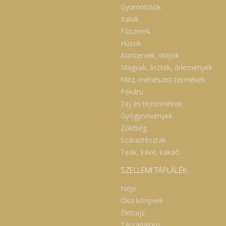
Gyümölcsök
Italok
Fűszerek
Húsok
Konzervek, olajok
Magvak, lisztek, őrlemények
Méz, méhészeti termékek
Pékáru
Tej és tejtermékek
Gyógynövények
Zöldség
Száraztészták
Teák, kávé, kakaó
SZELLEMI TÁPLÁLÉK
Népi
Öko könyvek
Életrajz
Társadalom