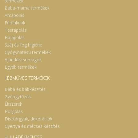
termékek
Baba-mama termékek
Arcápolás
Férfiaknak
Testápolás
Hajápolás
Száj és fog higiéne
Gyógyhatású termékek
Ajándékcsomagok
Egyéb termékek
KÉZMŰVES TERMÉKEK
Baba és bábkészítés
Gyöngyfűzés
Ékszerek
Horgolás
Dísztárgyak, dekorációk
Gyertya és mécses készítés
HULLADÉKMENTES