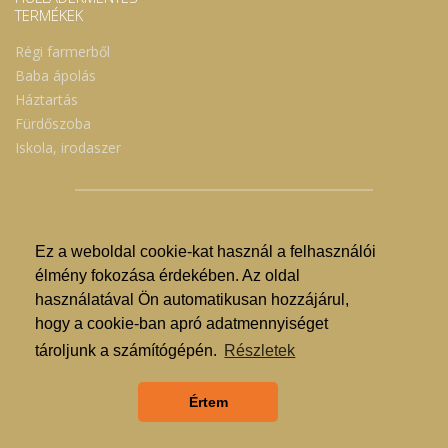
TERMÉKEK
Régi farmerből
Baba ápolás
Háztartás
Fürdőszoba
Iskola, irodaszer
Ez a weboldal cookie-kat használ a felhasználói
© Nyíregyházi Kosár Közösség 2019.
élmény fokozása érdekében. Az oldal
használatával Ön automatikusan hozzájárul,
Hogyan lehet vásárolni?
hogy a cookie-ban apró adatmennyiséget
GDPR
tároljunk a számítógépén.
Részletek
ÁSZF
Értem