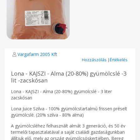
Vargafarm 2005 Kft
Hozzászólás
|
Értékelés
Lona - KAJSZI - Alma (20-80%) gyümölcslé -3
lit -zacskósan
Lona - KAJSZI - Alma (20-80%) gyümölcslé - 3 liter
zacskósan
Lona Juice Szilva - 100% gyümölcstartalmú frissen préselt
gyümölcslé. (20% szilva - 80% alma)
A gyümölcsléhez felhasznált almát 3 generáció, és 50 év
termelői tapasztalatával a saját családi gazdaságunkban
állítjuk elő, mely az ország gyümölcsöskertjében, Bereg