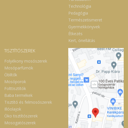
Technológia
Pedagógia
Természetismeret
Gyermekkönyvek
Étkezés
Kert, önellátás
TISZTÍTÓSZEREK
Folyékony mosószerek
Mosóparfümök
Öblítők
Mosóporok
Folttisztítók
Baba termékek
Tisztító és felmosószerek
Illóolajok
Öko tisztítószerek
Mosogatószerek