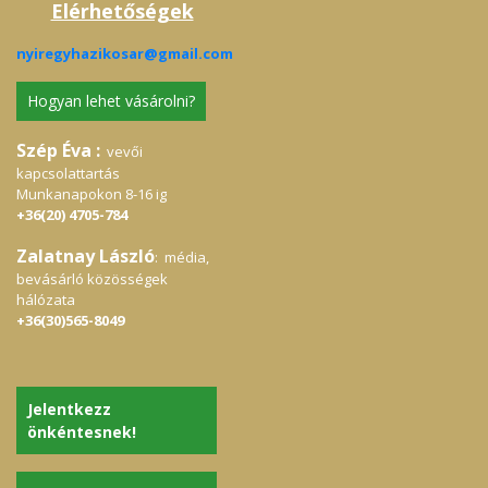
Elérhetőségek
nyiregyhazikosar@gmail.com
Hogyan lehet vásárolni?
Szép Éva :
vevői
kapcsolattartás
Munkanapokon 8-16 ig
+36(20) 4705-784
Zalatnay László
: média,
bevásárló közösségek
hálózata
+36(30)565-8049
Jelentkezz
önkéntesnek!