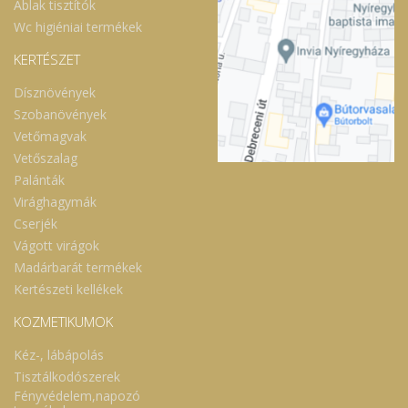
Ablak tisztítók
Wc higiéniai termékek
KERTÉSZET
Dísznövények
Szobanövények
Vetőmagvak
Vetőszalag
Palánták
Virághagymák
Cserjék
Vágott virágok
Madárbarát termékek
Kertészeti kellékek
KOZMETIKUMOK
Kéz-, lábápolás
Tisztálkodószerek
Fényvédelem,napozó