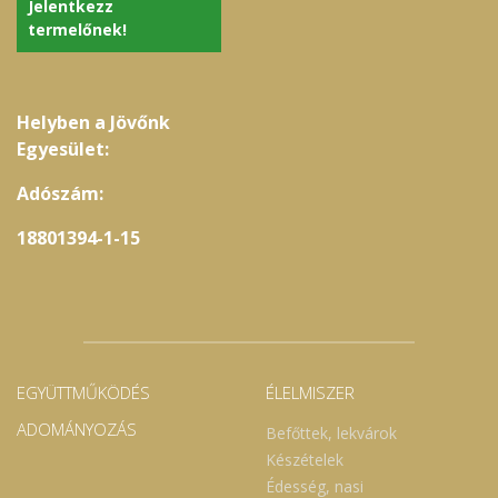
Jelentkezz
termelőnek!
Helyben a Jövőnk
Egyesület:
Adószám:
18801394-1-15
EGYÜTTMŰKÖDÉS
ÉLELMISZER
ADOMÁNYOZÁS
Befőttek, lekvárok
Készételek
Édesség, nasi