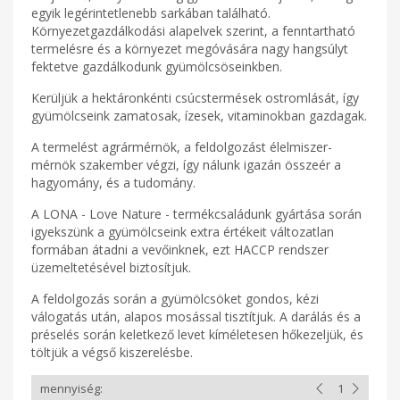
egyik legérintetlenebb sarkában található.
Környezetgazdálkodási alapelvek szerint, a fenntartható
termelésre és a környezet megóvására nagy hangsúlyt
fektetve gazdálkodunk gyümölcsöseinkben.
Kerüljük a hektáronkénti csúcstermések ostromlását, így
gyümölcseink zamatosak, ízesek, vitaminokban gazdagak.
A termelést agrármérnök, a feldolgozást élelmiszer-
mérnök szakember végzi, így nálunk igazán összeér a
hagyomány, és a tudomány.
A LONA - Love Nature - termékcsaládunk gyártása során
igyekszünk a gyümölcseink extra értékeit változatlan
formában átadni a vevőinknek, ezt HACCP rendszer
üzemeltetésével biztosítjuk.
A feldolgozás során a gyümölcsöket gondos, kézi
válogatás után, alapos mosással tisztítjuk. A darálás és a
préselés során keletkező levet kíméletesen hőkezeljük, és
töltjük a végső kiszerelésbe.