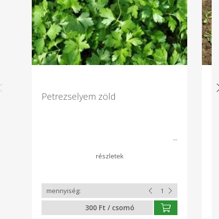
Petrezselyem zöld
S
Id
300 Ft / csomó