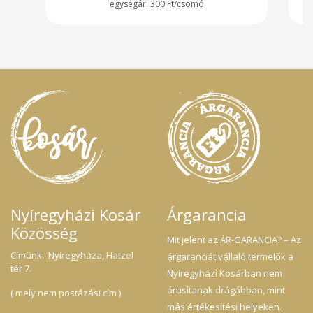
300 Ft/csomó
Nyíregyházi Kosár
Árgarancia
Közösség
Mit jelent az ÁR-GARANCIA? – Az
Címünk: Nyíregyháza, Hatzel
árgaranciát vállaló termelők a
tér 7.
Nyíregyházi Kosárban nem
árusítanak drágábban, mint
( mely nem postázási cím )
más értékesítési helyeken.