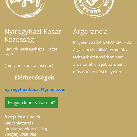
Nyíregyházi Kosár
Árgarancia
Közösség
Mit jelent az ÁR-GARANCIA? – Az
Címünk: Nyíregyháza, Hatzel
árgaranciát vállaló termelők a
tér 7.
Nyíregyházi Kosárban nem
árusítanak drágábban, mint
( mely nem postázási cím )
más értékesítési helyeken.
Elérhetőségek
nyiregyhazikosar@gmail.com
Hogyan lehet vásárolni?
Szép Éva :
vevői
kapcsolattartás
Munkanapokon 8-16 ig
+36(20) 4705-784