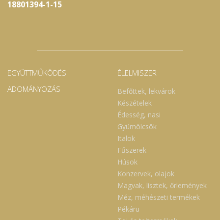
18801394-1-15
EGYÜTTMŰKÖDÉS
ÉLELMISZER
ADOMÁNYOZÁS
Befőttek, lekvárok
Készételek
Édesség, nasi
Gyümölcsök
Italok
Fűszerek
Húsok
Konzervek, olajok
Magvak, lisztek, őrlemények
Méz, méhészeti termékek
Pékáru