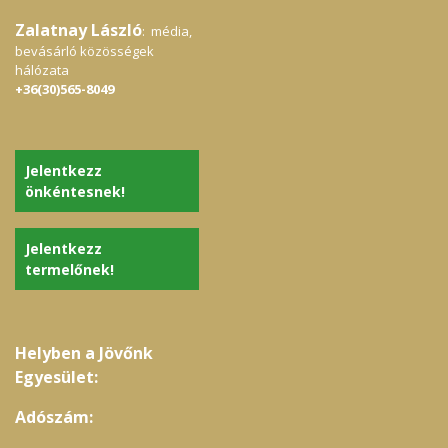
Zalatnay László
: média,
bevásárló közösségek
hálózata
+36(30)565-8049
Jelentkezz
önkéntesnek!
Jelentkezz
termelőnek!
Helyben a Jövőnk
Egyesület:
Adószám: