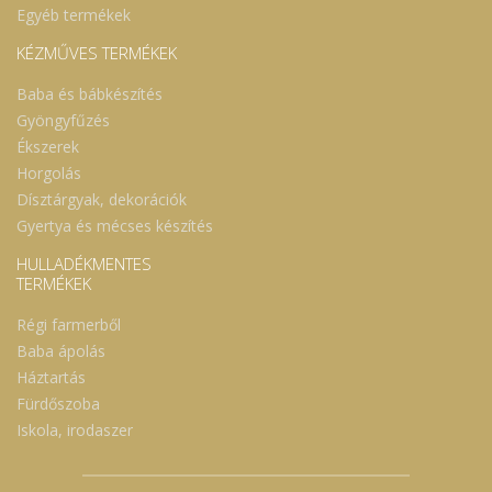
Egyéb termékek
KÉZMŰVES TERMÉKEK
Baba és bábkészítés
Gyöngyfűzés
Ékszerek
Horgolás
Dísztárgyak, dekorációk
Gyertya és mécses készítés
HULLADÉKMENTES
TERMÉKEK
Régi farmerből
Baba ápolás
Háztartás
Fürdőszoba
Iskola, irodaszer