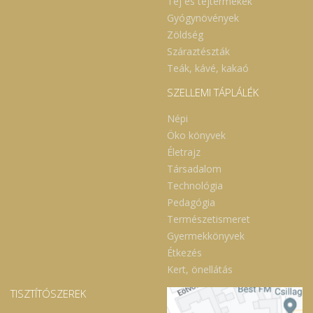
Tej és tejtermékek
Gyógynövények
Zöldség
Száraztészták
Teák, kávé, kakaó
SZELLEMI TÁPLÁLÉK
Népi
Öko könyvek
Életrajz
Társadalom
Technológia
Pedagógia
Természetismeret
Gyermekkönyvek
Étkezés
Kert, önellátás
TISZTÍTÓSZEREK