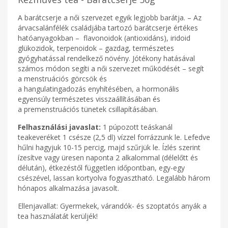
A barátcserje a női szervezet egyik legjobb barátja. – Az
árvacsalánfélék családjába tartozó barátcserje értékes
hatóanyagokban – flavonoidok (antioxidáns), iridoid
glükozidok, terpenoidok – gazdag, természetes
gyógyhatással rendelkező növény. Jótékony hatásával
számos módon segíti a női szervezet működését – segít
a menstruációs görcsök és
a hangulatingadozás enyhítésében, a hormonális
egyensúly természetes visszaállításában és
a premenstruációs tünetek csillapításában.
Felhasználási javaslat:
1 púpozott teáskanál
teakeveréket 1 csésze (2,5 dl) vízzel forrázzunk le. Lefedve
hűlni hagyjuk 10-15 percig, majd szűrjük le. Ízlés szerint
ízesítve vagy üresen naponta 2 alkalommal (délelőtt és
délután), étkezéstől független időpontban, egy-egy
csészével, lassan kortyolva fogyasztható. Legalább három
hónapos alkalmazása javasolt.
Ellenjavallat: Gyermekek, várandók- és szoptatós anyák a
tea használatát kerüljék!