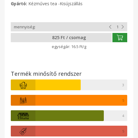
Gyártó:
Kézműves tea -Kisújszállás
825 Ft / csomag
16.5 Ft/g
Termék minősítő rendszer
3
5
4
5