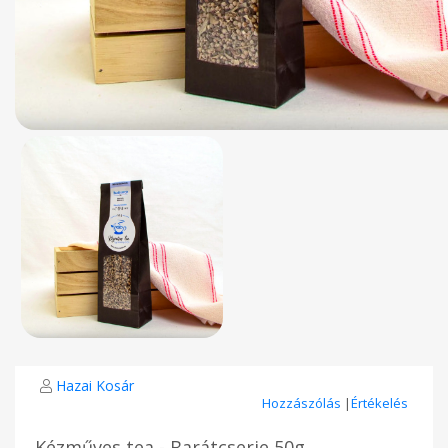
Hazai Kosár
Hozzászólás
|
Értékelés
Kézműves tea - Barátcserje 50g