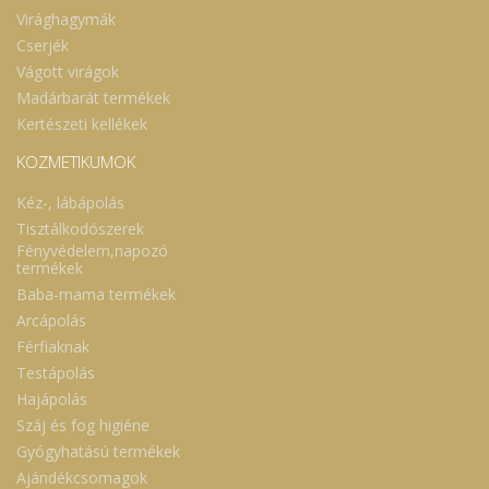
Virághagymák
Cserjék
Vágott virágok
Madárbarát termékek
Kertészeti kellékek
KOZMETIKUMOK
Kéz-, lábápolás
Tisztálkodószerek
Fényvédelem,napozó
termékek
Baba-mama termékek
Arcápolás
Férfiaknak
Testápolás
Hajápolás
Száj és fog higiéne
Gyógyhatású termékek
Ajándékcsomagok