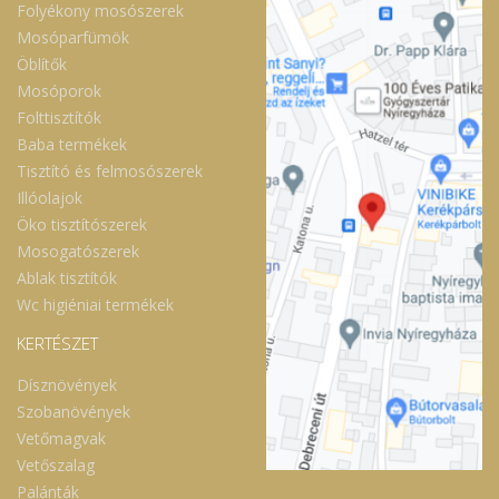
Folyékony mosószerek
Mosóparfümök
Öblítők
Mosóporok
Folttisztítók
Baba termékek
Tisztító és felmosószerek
Illóolajok
Öko tisztítószerek
Mosogatószerek
Ablak tisztítók
Wc higiéniai termékek
KERTÉSZET
Dísznövények
Szobanövények
Vetőmagvak
Vetőszalag
Palánták