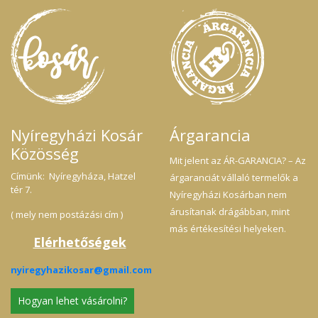
Nyíregyházi Kosár
Árgarancia
Közösség
Mit jelent az ÁR-GARANCIA? – Az
Címünk: Nyíregyháza, Hatzel
árgaranciát vállaló termelők a
tér 7.
Nyíregyházi Kosárban nem
árusítanak drágábban, mint
( mely nem postázási cím )
más értékesítési helyeken.
Elérhetőségek
nyiregyhazikosar@gmail.com
Hogyan lehet vásárolni?