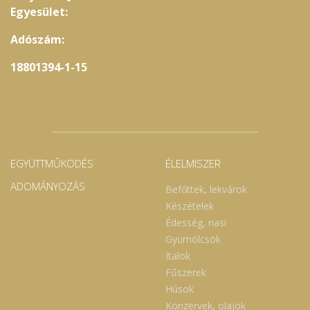
Egyesület:
Adószám:
18801394-1-15
EGYÜTTMŰKÖDÉS
ÉLELMISZER
ADOMÁNYOZÁS
Befőttek, lekvárok
Készételek
Édesség, nasi
Gyümölcsök
Italok
Fűszerek
Húsok
Konzervek, olajok