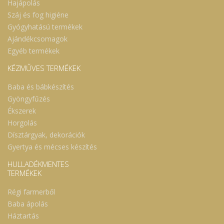
Hajápolás
Száj és fog higiéne
Gyógyhatású termékek
Ajándékcsomagok
Egyéb termékek
KÉZMŰVES TERMÉKEK
Baba és bábkészítés
Gyöngyfűzés
Ékszerek
Horgolás
Dísztárgyak, dekorációk
Gyertya és mécses készítés
HULLADÉKMENTES
TERMÉKEK
Régi farmerből
Baba ápolás
Háztartás