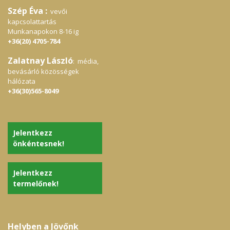
Szép Éva :
vevői
kapcsolattartás
Munkanapokon 8-16 ig
+36(20) 4705-784
Zalatnay László
: média,
bevásárló közösségek
hálózata
+36(30)565-8049
Jelentkezz
önkéntesnek!
Jelentkezz
termelőnek!
Helyben a Jövőnk