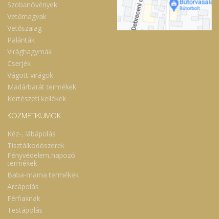
Szobanövények
Vetőmagvak
Vetőszalag
Palánták
Virághagymák
Cserjék
Vágott virágok
Madárbarát termékek
Kertészeti kellékek
KOZMETIKUMOK
Kéz-, lábápolás
Tisztálkodószerek
Fényvédelem,napozó
termékek
Baba-mama termékek
Arcápolás
Férfiaknak
Testápolás