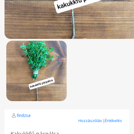
findzsa
Hozzászólás
|
Értékelés
Kakukkfű pácpálca