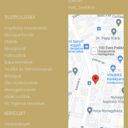
Étkezés
Kert, önellátás
TISZTÍTÓSZEREK
Folyékony mosószerek
Mosóparfümök
Öblítők
Mosóporok
Folttisztítók
Baba termékek
Tisztító és felmosószerek
Illóolajok
Öko tisztítószerek
Mosogatószerek
Ablak tisztítók
Wc higiéniai termékek
KERTÉSZET
Dísznövények