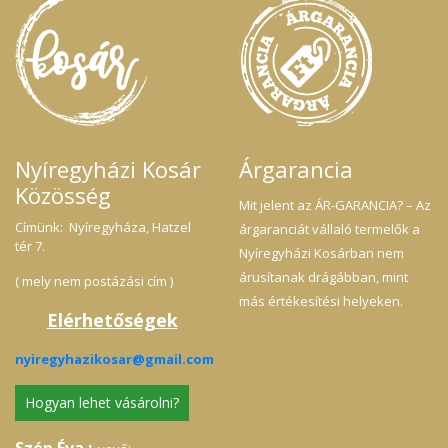
Nyíregyházi Kosár
Árgarancia
Közösség
Mit jelent az ÁR-GARANCIA? – Az
Címünk: Nyíregyháza, Hatzel
árgaranciát vállaló termelők a
tér 7.
Nyíregyházi Kosárban nem
árusítanak drágábban, mint
( mely nem postázási cím )
más értékesítési helyeken.
Elérhetőségek
nyiregyhazikosar@gmail.com
Hogyan lehet vásárolni?
Szép Éva :