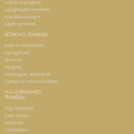
Száj és fog higiéne
Gyógyhatású termékek
Ajándékcsomagok
Egyéb termékek
KÉZMŰVES TERMÉKEK
Baba és bábkészítés
Gyöngyfűzés
Ékszerek
Horgolás
Dísztárgyak, dekorációk
Gyertya és mécses készítés
HULLADÉKMENTES
TERMÉKEK
Régi farmerből
Baba ápolás
Háztartás
Fürdőszoba