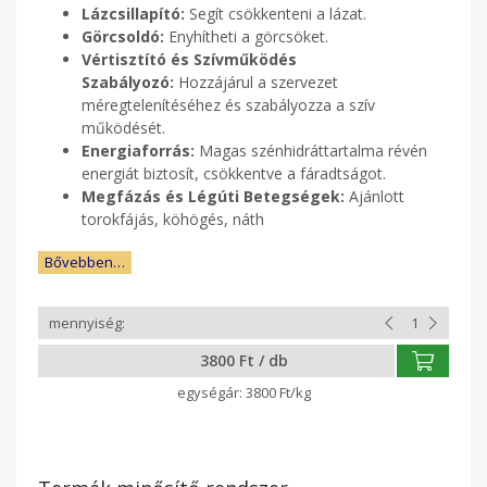
Lázcsillapító:
Segít csökkenteni a lázat.
Görcsoldó:
Enyhítheti a görcsöket.
Vértisztító és Szívműködés
Szabályozó:
Hozzájárul a szervezet
méregtelenítéséhez és szabályozza a szív
működését.
Energiaforrás:
Magas szénhidráttartalma révén
energiát biztosít, csökkentve a fáradtságot.
Megfázás és Légúti Betegségek:
Ajánlott
torokfájás, köhögés, náth
Bővebben…
3800 Ft / db
3800 Ft/kg