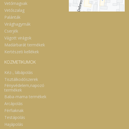
Vetőmagvak
Vetőszalag
Palánták
Virághagymák
Cserjék
Vágott virágok
Madárbarát termékek
Kertészeti kellékek
KOZMETIKUMOK
Kéz-, lábápolás
Tisztálkodószerek
Fényvédelem,napozó
termékek
Baba-mama termékek
Arcápolás
Férfiaknak
Testápolás
Hajápolás