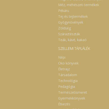
Méz, méhészeti termékek
Pékáru
Tej és tejtermékek
Gyógynövények
Zöldség
Száraztészták
Teák, kávé, kakaó
SZELLEMI TÁPLÁLÉK
Népi
Öko könyvek
Életrajz
Társadalom
Technológia
Pedagógia
Természetismeret
Gyermekkönyvek
Étkezés