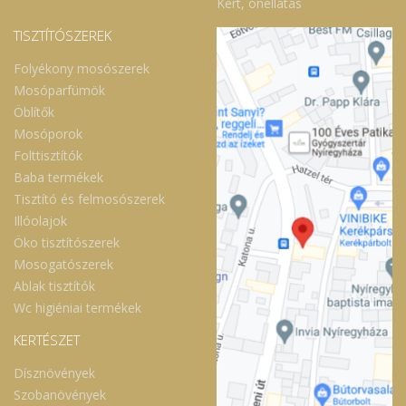
Kert, önellátás
TISZTÍTÓSZEREK
Folyékony mosószerek
Mosóparfümök
Öblítők
Mosóporok
Folttisztítók
Baba termékek
Tisztító és felmosószerek
Illóolajok
Öko tisztítószerek
Mosogatószerek
Ablak tisztítók
Wc higiéniai termékek
KERTÉSZET
Dísznövények
Szobanövények