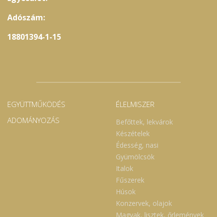
Adószám:
18801394-1-15
EGYÜTTMŰKÖDÉS
ÉLELMISZER
ADOMÁNYOZÁS
Befőttek, lekvárok
Készételek
Édesség, nasi
Gyümölcsök
Italok
Fűszerek
Húsok
Konzervek, olajok
Magvak, lisztek, őrlemények