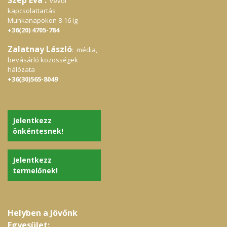
vevői
kapcsolattartás
Munkanapokon 8-16 ig
+36(20) 4705-784
Zalatnay László
: média,
bevásárló közösségek
hálózata
+36(30)565-8049
Jelentkezz
önkéntesnek!
Jelentkezz
termelőnek!
Helyben a Jövőnk
Egyesület: