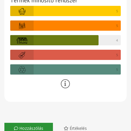
Termék minősítő rendszer
5
5
4
5
5
Hozzászólás
Értékelés