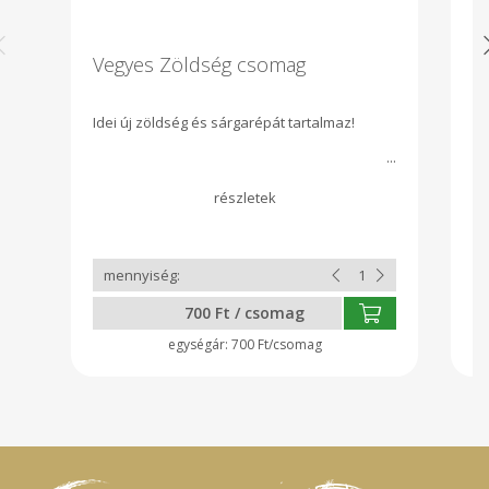
Vegyes Zöldség csomag
B
Idei új zöldség és sárgarépát tartalmaz!
Gy
bo
Pa
m
ta
üv
vi
700 Ft / csomag
700 Ft/csomag