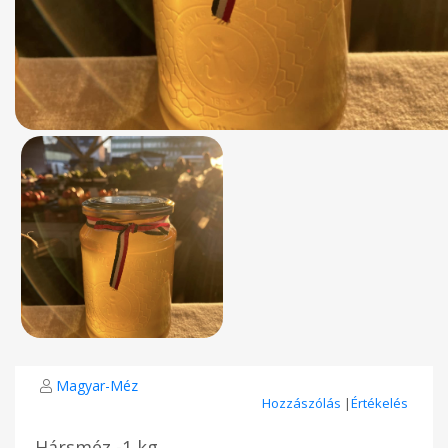
Magyar-Méz
Hozzászólás
|
Értékelés
Hársméz -1 kg