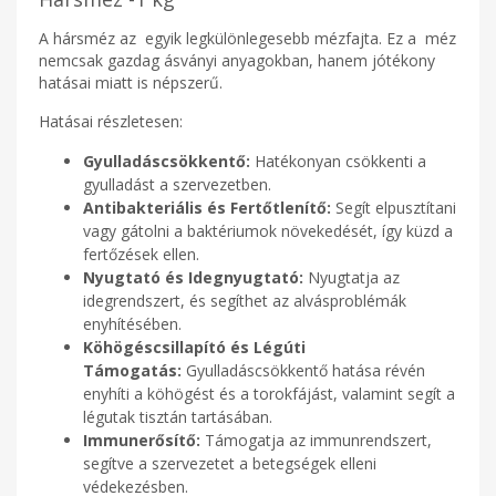
A hársméz az egyik legkülönlegesebb mézfajta. Ez a méz
nemcsak gazdag ásványi anyagokban, hanem jótékony
hatásai miatt is népszerű.
Hatásai részletesen:
Gyulladáscsökkentő:
Hatékonyan csökkenti a
gyulladást a szervezetben.
Antibakteriális és Fertőtlenítő:
Segít elpusztítani
vagy gátolni a baktériumok növekedését, így küzd a
fertőzések ellen.
Nyugtató és Idegnyugtató:
Nyugtatja az
idegrendszert, és segíthet az alvásproblémák
enyhítésében.
Köhögéscsillapító és Légúti
Támogatás:
Gyulladáscsökkentő hatása révén
enyhíti a köhögést és a torokfájást, valamint segít a
légutak tisztán tartásában.
Immunerősítő:
Támogatja az immunrendszert,
segítve a szervezetet a betegségek elleni
védekezésben.