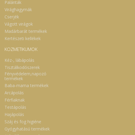
Palánták
Virághagymák
Cserjék
Vágott virágok
Madárbarát termékek
Kertészeti kellékek
KOZMETIKUMOK
Kéz-, lábápolás
Tisztálkodószerek
Fényvédelem,napozó
termékek
Baba-mama termékek
Arcápolás
Férfiaknak
Testápolás
Hajápolás
Száj és fog higiéne
Gyógyhatású termékek