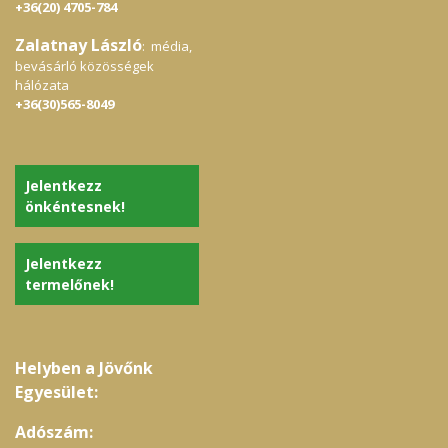
+36(20) 4705-784
Zalatnay László
: média,
bevásárló közösségek
hálózata
+36(30)565-8049
Jelentkezz
önkéntesnek!
Jelentkezz
termelőnek!
Helyben a Jövőnk
Egyesület:
Adószám: