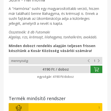
A "Harmónia" sushi egy magyarosítottabb verzió, hiszen
már található benne lilahagyma, és krémsajt is. Ennek a
sushi fajtának az ízkombinációja adja a különleges
jellegét, amelyről a nevét is kapta.
Összetevők: 8 db Futomaki
Algalap, rizs, krémsajt, lilahagyma, tonhalkrém, avokádó.
Minden dobozt rendelés alapján teljesen frissen
készítünk a Kosár Közösség vásárlói számára!
4190 Ft / doboz
4190 Ft/doboz
Termék minősítő rendszer
5