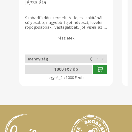
Jégsaláta
N
d
Szabadföldön termelt A fejes salátánál
1 
súlyosabb, nagyobb fejet növeszt, levelei
(2
ropogósabbak, vastagabbak. Jól viseli az
se
önteteket, tovább ropogós marad.
ho
fe
me
n
fo
1000 Ft / db
1000 Ft/db