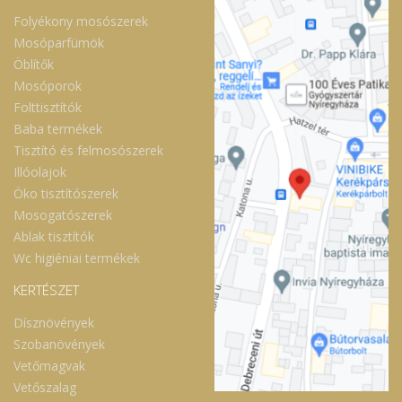
Folyékony mosószerek
Mosóparfümök
Öblítők
Mosóporok
Folttisztítók
Baba termékek
Tisztító és felmosószerek
Illóolajok
Öko tisztítószerek
Mosogatószerek
Ablak tisztítók
Wc higiéniai termékek
KERTÉSZET
Dísznövények
Szobanövények
Vetőmagvak
Vetőszalag