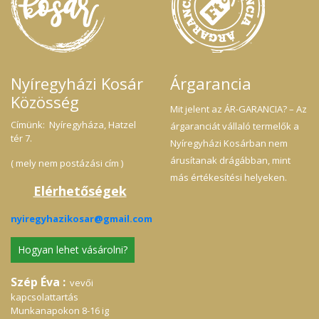
Nyíregyházi Kosár
Árgarancia
Közösség
Mit jelent az ÁR-GARANCIA? – Az
Címünk: Nyíregyháza, Hatzel
árgaranciát vállaló termelők a
tér 7.
Nyíregyházi Kosárban nem
árusítanak drágábban, mint
( mely nem postázási cím )
más értékesítési helyeken.
Elérhetőségek
nyiregyhazikosar@gmail.com
Hogyan lehet vásárolni?
Szép Éva :
vevői
kapcsolattartás
Munkanapokon 8-16 ig