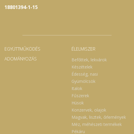
18801394-1-15
EGYÜTTMŰKÖDÉS
ÉLELMISZER
ADOMÁNYOZÁS
Befőttek, lekvárok
Készételek
Édesség, nasi
Gyümölcsök
Italok
Fűszerek
Húsok
Konzervek, olajok
Magvak, lisztek, őrlemények
Méz, méhészeti termékek
Pékáru