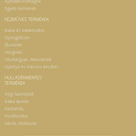
Ajándékcsomagok
Egyéb termékek
KÉZMŰVES TERMÉKEK
Baba és bábkészítés
Gyöngyfűzés
Ékszerek
Horgolás
Dísztárgyak, dekorációk
Gyertya és mécses készítés
HULLADÉKMENTES
TERMÉKEK
Régi farmerből
Baba ápolás
Háztartás
Fürdőszoba
Iskola, irodaszer