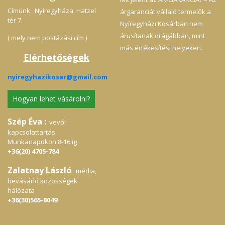
Címünk: Nyíregyháza, Hatzel
árgaranciát vállaló termelők a
tér 7.
Nyíregyházi Kosárban nem
árusítanak drágábban, mint
( mely nem postázási cím )
más értékesítési helyeken.
Elérhetőségek
nyiregyhazikosar@gmail.com
Hogyan lehet vásárolni?
Szép Éva :
vevői
kapcsolattartás
Munkanapokon 8-16 ig
+36(20) 4705-784
Zalatnay László
: média,
bevásárló közösségek
hálózata
+36(30)565-8049