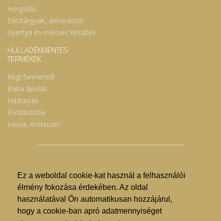
Horgolás
Dísztárgyak, dekorációk
Gyertya és mécses készítés
HULLADÉKMENTES
TERMÉKEK
Régi farmerből
Baba ápolás
Háztartás
Fürdőszoba
Iskola, irodaszer
Ez a weboldal cookie-kat használ a felhasználói
© Nyíregyházi Kosár Közösség 2019.
élmény fokozása érdekében. Az oldal
használatával Ön automatikusan hozzájárul,
Hogyan lehet vásárolni?
hogy a cookie-ban apró adatmennyiséget
GDPR