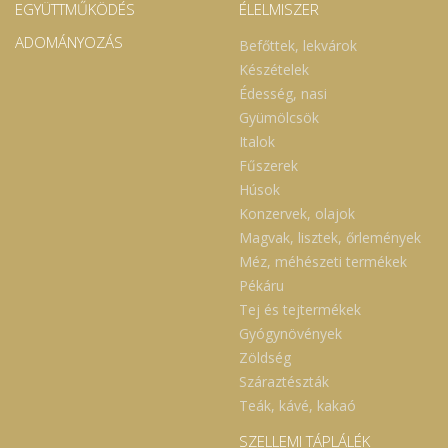
EGYÜTTMŰKÖDÉS
ÉLELMISZER
ADOMÁNYOZÁS
Befőttek, lekvárok
Készételek
Édesség, nasi
Gyümölcsök
Italok
Fűszerek
Húsok
Konzervek, olajok
Magvak, lisztek, őrlemények
Méz, méhészeti termékek
Pékáru
Tej és tejtermékek
Gyógynövények
Zöldség
Száraztészták
Teák, kávé, kakaó
SZELLEMI TÁPLÁLÉK