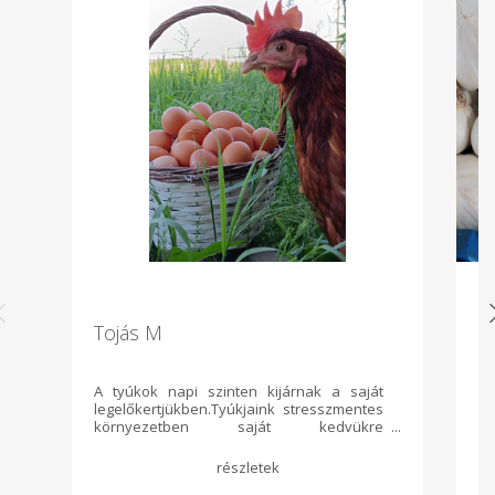
Tojás M
F
A tyúkok napi szinten kijárnak a saját
Id
legelőkertjükben.Tyúkjaink stresszmentes
környezetben saját kedvükre
mozoghatnak kapirgálhatnak és
porfürdőzhetnek. Téli időszakban a zöld
füvet lucernával pótoljuk így télen nyáron