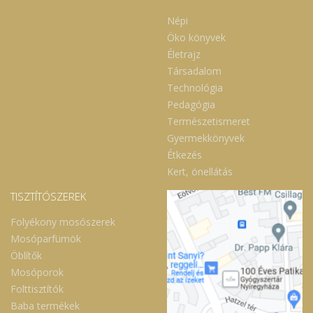
Népi
Öko könyvek
Életrajz
Társadalom
Technológia
Pedagógia
Természetismeret
Gyermekkönyvek
Étkezés
Kert, önellátás
TISZTÍTÓSZEREK
Folyékony mosószerek
Mosóparfümök
Öblítők
Mosóporok
Folttisztítók
Baba termékek