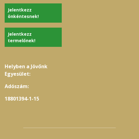
Jelentkezz
önkéntesnek!
Jelentkezz
termelőnek!
Helyben a Jövőnk
Egyesület:
Adószám:
18801394-1-15