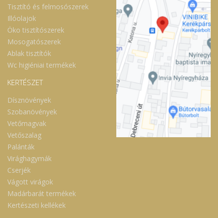
Tisztító és felmosószerek
Illóolajok
Öko tisztítószerek
Mosogatószerek
Ablak tisztítók
Wc higiéniai termékek
KERTÉSZET
Dísznövények
Szobanövények
Vetőmagvak
Vetőszalag
Palánták
Virághagymák
Cserjék
Vágott virágok
Madárbarát termékek
Kertészeti kellékek