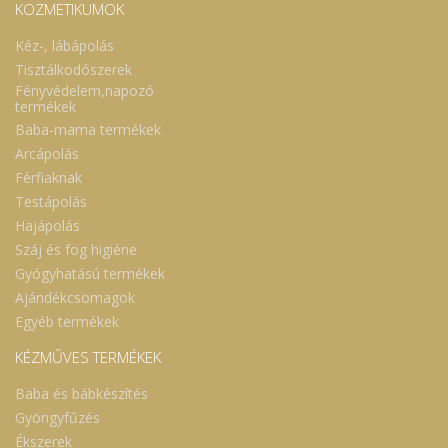
KOZMETIKUMOK
Kéz-, lábápolás
Tisztálkodószerek
Fényvédelem,napozó
termékek
Baba-mama termékek
Arcápolás
Férfiaknak
Testápolás
Hajápolás
Száj és fog higiéne
Gyógyhatású termékek
Ajándékcsomagok
Egyéb termékek
KÉZMŰVES TERMÉKEK
Baba és bábkészítés
Gyöngyfűzés
Ékszerek