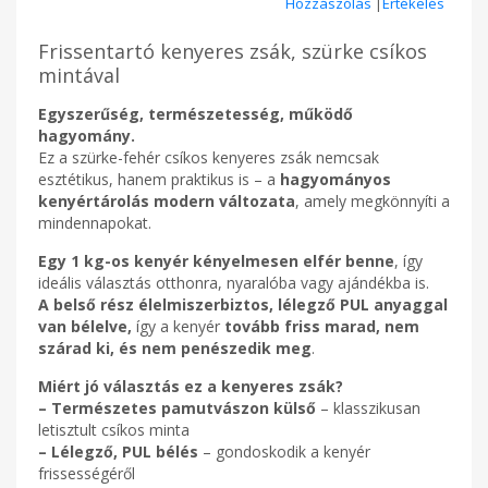
Hozzászólás
|
Értékelés
Frissentartó kenyeres zsák, szürke csíkos
mintával
Egyszerűség, természetesség, működő
hagyomány.
Ez a szürke-fehér csíkos kenyeres zsák nemcsak
esztétikus, hanem praktikus is – a
hagyományos
kenyértárolás modern változata
, amely megkönnyíti a
mindennapokat.
Egy 1 kg-os kenyér kényelmesen elfér benne
, így
ideális választás otthonra, nyaralóba vagy ajándékba is.
A belső rész élelmiszerbiztos, lélegző PUL anyaggal
van bélelve,
így a kenyér
tovább friss marad, nem
szárad ki, és nem penészedik meg
.
Miért jó választás ez a kenyeres zsák?
–
Természetes pamutvászon külső
– klasszikusan
letisztult csíkos minta
–
Lélegző, PUL bélés
– gondoskodik a kenyér
frissességéről