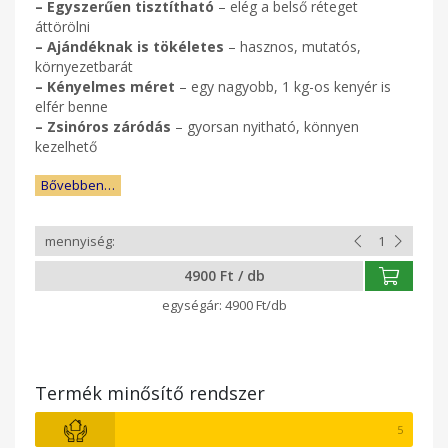
–
Egyszerűen tisztítható
– elég a belső réteget
áttörölni
–
Ajándéknak is tökéletes
– hasznos, mutatós,
környezetbarát
–
Kényelmes méret
– egy nagyobb, 1 kg-os kenyér is
elfér benne
–
Zsinóros záródás
– gyorsan nyitható, könnyen
kezelhető
Bővebben…
4900 Ft / db
4900 Ft/db
Termék minősítő rendszer
5