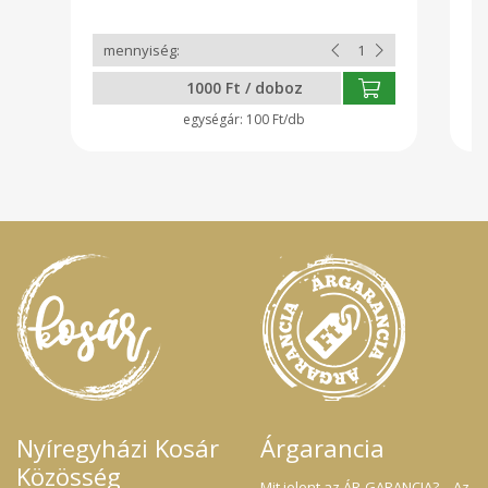
biztosítva számukra az elgendő zöld
takarmányt.Saját keverésü takarmánnyal
kiegészítve zöldséggel lucernával fűvel
tápmentesen. Tojásaink az év minden
napján elérhetőek nem csak szezonálisan
1000 Ft / doboz
igyekezve a minőséget minden évszakban
fenntartva! Tojás Mérete: 53-63g közöttiek
100 Ft/db
Nyíregyházi Kosár
Árgarancia
Közösség
Mit jelent az ÁR-GARANCIA? – Az