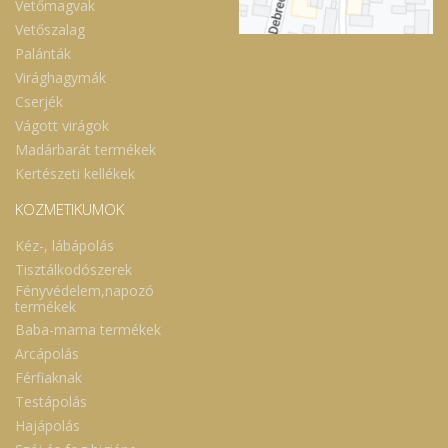
Vetőmagvak
Vetőszalag
Palánták
Virághagymák
Cserjék
Vágott virágok
Madárbarát termékek
Kertészeti kellékek
KOZMETIKUMOK
Kéz-, lábápolás
Tisztálkodószerek
Fényvédelem,napozó
termékek
Baba-mama termékek
Arcápolás
Férfiaknak
Testápolás
Hajápolás