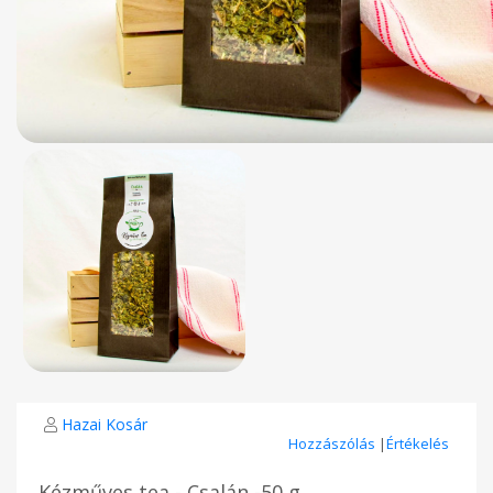
Hazai Kosár
Hozzászólás
|
Értékelés
Kézműves tea - Csalán -50 g