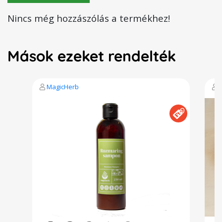
Nincs még hozzászólás a termékhez!
Mások ezeket rendelték
MagicHerb
V