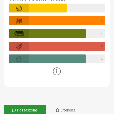
3
5
4
5
4
Hozzászólás
Értékelés