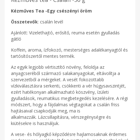
Kézműves Tea -Egy csészényi öröm
Összetevők
: csalán levél
Ajánlott: Vizelethajtó, erősítő, reuma esetén gyulladás
gátló
Koffein, aroma, ízfokozó, mesterséges adalékanyagtól és
tartósítószertől mentes termék.
Az egyik legjobb vértisztító növény, feloldja az
anyagcseréből származó salakanyagokat, eltávolítja a
szervezetből a mérgeket. A vesét fokozottabb
vízkiválasztásra serkenti, csökkenti a vér húgysavszintjét,
ezért hatékonyan alkalmazható köszvény, ízületi
gyulladások, reumatikus megbetegedés kezelésére. A régi
módszert, hogy a fájdalmas végtagokat a csalán friss
hajtásaival csapkodják meg, ma is
alkalmazzák. Lázcsillapításra, vérszegénységre és
kiütésekre is használjuk.
A vese- és hólyagkő képződésre hajlamosaknak érdemes