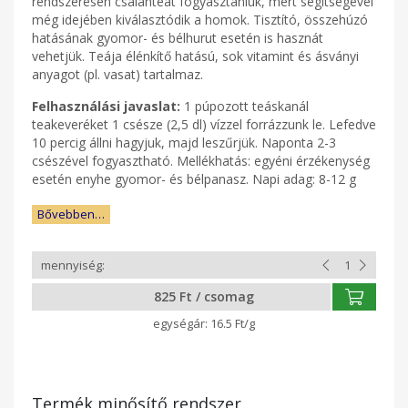
rendszeresen csalánteát fogyasztaniuk, mert segítségével
még idejében kiválasztódik a homok. Tisztító, összehúzó
hatásának gyomor- és bélhurut esetén is hasznát
vehetjük. Teája élénkítő hatású, sok vitamint és ásványi
anyagot (pl. vasat) tartalmaz.
Felhasználási javaslat:
1 púpozott teáskanál
teakeveréket 1 csésze (2,5 dl) vízzel forrázzunk le. Lefedve
10 percig állni hagyjuk, majd leszűrjük. Naponta 2-3
csészével fogyasztható. Mellékhatás: egyéni érzékenység
esetén enyhe gyomor- és bélpanasz. Napi adag: 8-12 g
Bővebben…
825 Ft / csomag
16.5 Ft/g
Termék minősítő rendszer