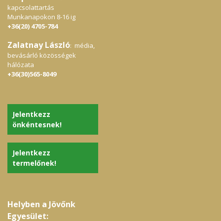
is. Mit tartalmaz az SLS mentes
kapcsolattartás
Rozmaring natúr sampon? A shea vaj,
Munkanapokon 8-16 ig
hidegen sajtolt napraforgó
+36(20) 4705-784
olaj, ricinusolaj és lenmagolaj mellett még
extra adag szűz olivaolajat adtunk hozzá
Zalatnay László
az ápoló hatás fokozásáért. Ez az SLS
: média,
mentes natúr sampon aloe verát és
bevásárló közösségek
panthenolt,grapefruit mag olajat,óriási
hálózata
adag sajat biogazdaságból származó
+36(30)565-8049
rozmaringkivonatot is tartalmaz, hogy
vitaminokkal is tápláljuk a hajat. A 100%-os
hígítatlan borsmenta és friss
citrom,grapefrut illóolaj bőrnyugtató,
fertőtlenítő hatású, elpusztítja az
Jelentkezz
élősködőket, fájdalomcsillapító, hámosító.
Amellett hogy tökéletesen tisztít,ápolja
önkéntesnek!
védi hajunkat,így rövid haj esetén a
balzsam használata is elhagyható,hiszen
a fenti összetevőkön kívül keratin és búza
Jelentkezz
protein is került samponjainkba,így hajunk
termelőnek!
már az első mosás után is
gyönyörű,könnyen kezelhető,csillogó lesz
A MagicHerb natúr samponok Decyl
Glucoside és Lauryl Glucoside nevű
tenzideket tartalmaznak, melyek a
tisztítóhatásért és a habzásért felelősek.
Helyben a Jövőnk
Ezek a tenzidek növényi eredetűek,
Egyesület:
kókuszolajból és cukorból készülnek. Jól