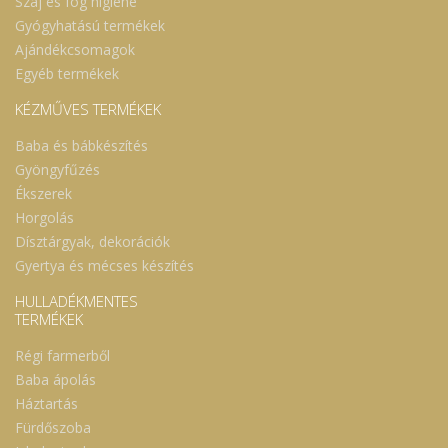
Száj és fog higiéne
Gyógyhatású termékek
Ajándékcsomagok
Egyéb termékek
KÉZMŰVES TERMÉKEK
Baba és bábkészítés
Gyöngyfűzés
Ékszerek
Horgolás
Dísztárgyak, dekorációk
Gyertya és mécses készítés
HULLADÉKMENTES
TERMÉKEK
Régi farmerből
Baba ápolás
Háztartás
Fürdőszoba