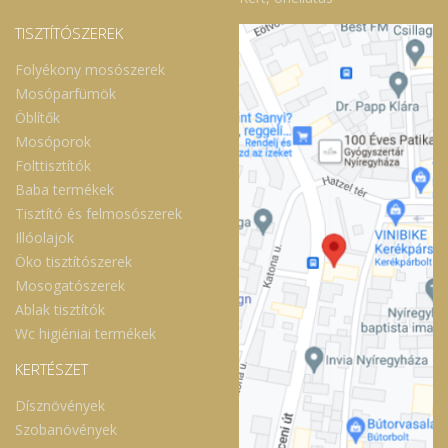
TISZTÍTÓSZEREK
Folyékony mosószerek
Mosóparfümök
Öblítők
Mosóporok
Folttisztítók
Baba termékek
Tisztító és felmosószerek
Illóolajok
Öko tisztítószerek
Mosogatószerek
Ablak tisztítók
Wc higiéniai termékek
KERTÉSZET
Dísznövények
Szobanövények