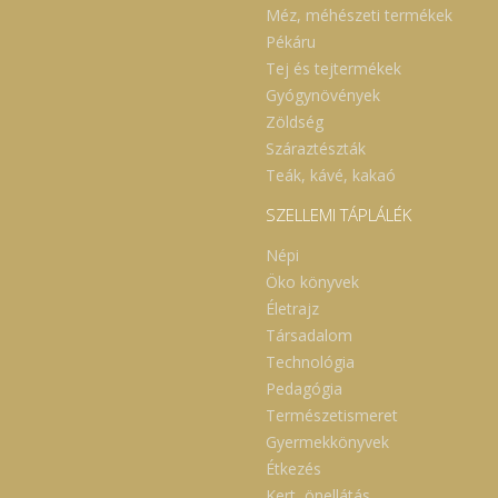
alkalommal. Vizezze be a haját, öntsön egy
Méz, méhészeti termékek
kis adagot a tenyerébe és finoman
Pékáru
dörzsölje, oszlassa szét egész fejbőrén,
haján. Gyengéden masszírozza be, hagyja
Tej és tejtermékek
hatni egy-két percig, majd bő vízzel öblítse
Gyógynövények
le. Egy alkalommal kétszeri hajmosás
ajánlott. Kerülje a szem és a száj
Zöldség
környékét.Használat előtt felrázandó! 250
Száraztészták
ml Összetevők: Viz, Rozmaring hidrolatum,
Oliva olaj, Kókusztenzid, Habtenzid,
Teák, kávé, kakaó
Ricinus olaj, Shea vaj, Xantan gumi,
Panthenol, Keratin, Búzaprotein, Cosgard,
SZELLEMI TÁPLÁLÉK
Parfum
Népi
Öko könyvek
Életrajz
Társadalom
Technológia
Pedagógia
Természetismeret
Gyermekkönyvek
Étkezés
Kert, önellátás