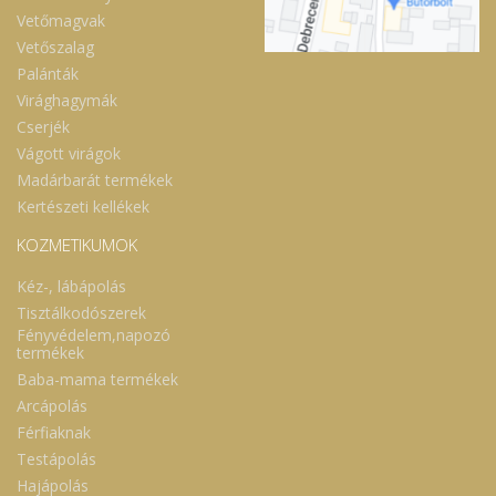
Vetőmagvak
Vetőszalag
Palánták
Virághagymák
Cserjék
Vágott virágok
Madárbarát termékek
Kertészeti kellékek
KOZMETIKUMOK
Kéz-, lábápolás
Tisztálkodószerek
Fényvédelem,napozó
termékek
Baba-mama termékek
Arcápolás
Férfiaknak
Testápolás
Hajápolás