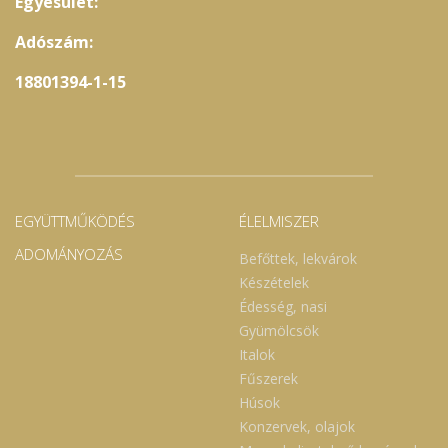
Egyesület:
Adószám:
18801394-1-15
EGYÜTTMŰKÖDÉS
ÉLELMISZER
ADOMÁNYOZÁS
Befőttek, lekvárok
Készételek
Édesség, nasi
Gyümölcsök
Italok
Fűszerek
Húsok
Konzervek, olajok