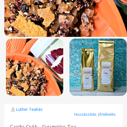
Luther Teaház
Hozzászólás
|
Értékelés
Caribi Csók - Gyümölcs Tea