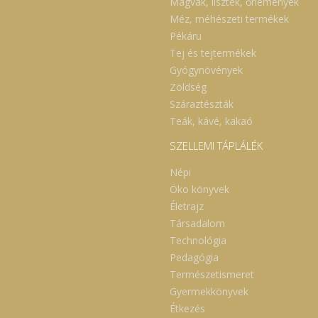
Magvak, lisztek, őrlemények
Méz, méhészeti termékek
Pékáru
Tej és tejtermékek
Gyógynövények
Zöldség
Száraztészták
Teák, kávé, kakaó
SZELLEMI TÁPLÁLÉK
Népi
Öko könyvek
Életrajz
Társadalom
Technológia
Pedagógia
Természetismeret
Gyermekkönyvek
Étkezés