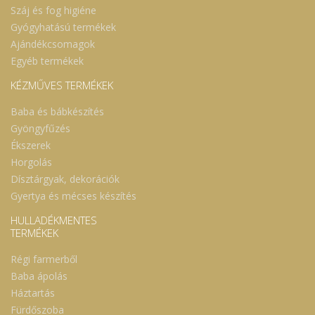
Száj és fog higiéne
Gyógyhatású termékek
Ajándékcsomagok
Egyéb termékek
KÉZMŰVES TERMÉKEK
Baba és bábkészítés
Gyöngyfűzés
Ékszerek
Horgolás
Dísztárgyak, dekorációk
Gyertya és mécses készítés
HULLADÉKMENTES
TERMÉKEK
Régi farmerből
Baba ápolás
Háztartás
Fürdőszoba