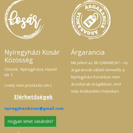
Nyíregyházi Kosár
Árgarancia
Közösség
Mit jelent az ÁR-GARANCIA? – Az
Címünk: Nyíregyháza, Hatzel
árgaranciát vállaló termelők a
tér 7.
Nyíregyházi Kosárban nem
árusítanak drágábban, mint
( mely nem postázási cím )
más értékesítési helyeken.
Elérhetőségek
nyiregyhazikosar@gmail.com
Hogyan lehet vásárolni?