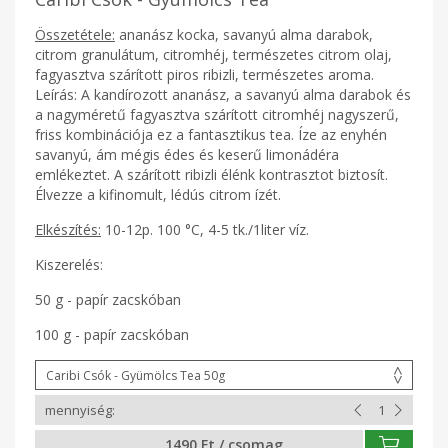
Összetétele:
ananász kocka, savanyú alma darabok,
citrom granulátum, citromhéj, természetes citrom olaj,
fagyasztva szárított piros ribizli, természetes aroma.
Leírás: A kandírozott ananász, a savanyú alma darabok és
a nagyméretű fagyasztva szárított citromhéj nagyszerű,
friss kombinációja ez a fantasztikus tea. Íze az enyhén
savanyú, ám mégis édes és keserű limonádéra
emlékeztet. A szárított ribizli élénk kontrasztot biztosít.
Élvezze a kifinomult, lédús citrom ízét.
Elkészítés:
10-12p. 100 °C, 4-5 tk./1liter víz.
Kiszerelés:
50 g - papír zacskóban
100 g - papír zacskóban
1490 Ft / csomag