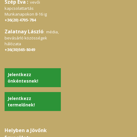
Szép Éva :
vevői
kapcsolattartás
Munkanapokon 8-16 ig
+36(20) 4705-784
Zalatnay László
: média,
bevásárló közösségek
hálózata
+36(30)565-8049
Jelentkezz
önkéntesnek!
Jelentkezz
termelőnek!
Helyben a Jövőnk