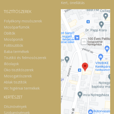
Kert, önellátás
TISZTÍTÓSZEREK
Folyékony mosószerek
Mosóparfümök
Öblítők
Mosóporok
Folttisztítók
Baba termékek
Tisztító és felmosószerek
Illóolajok
Öko tisztítószerek
Mosogatószerek
Ablak tisztítók
Wc higiéniai termékek
KERTÉSZET
Dísznövények
Szobanövények