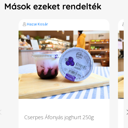
Mások ezeket rendelték
Hazai Kosár
Cserpes Áfonyás joghurt 250g
C