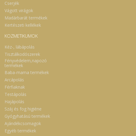
Cserjék
Vágott virágok
Madárbarát termékek
Kertészeti kellékek
KOZMETIKUMOK
Kéz-, lábápolás
Tisztálkodószerek
Fényvédelem,napozó
termékek
Baba-mama termékek
Arcápolás
Férfiaknak
Testápolás
Hajápolás
Száj és fog higiéne
Gyógyhatású termékek
Ajándékcsomagok
Egyéb termékek