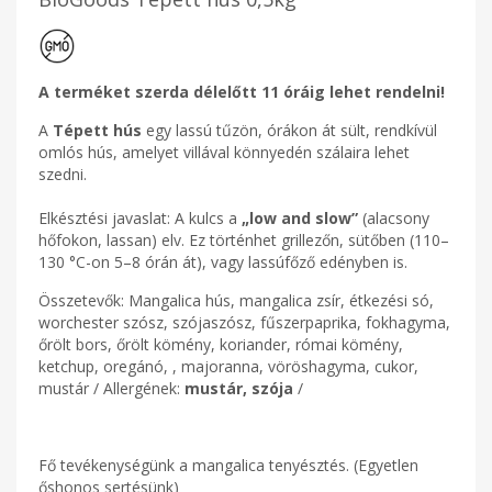
A terméket szerda délelőtt 11 óráig lehet rendelni!
A
Tépett hús
egy lassú tűzön, órákon át sült, rendkívül
omlós hús, amelyet villával könnyedén szálaira lehet
szedni.
Elkésztési javaslat: A kulcs a
„low and slow”
(alacsony
hőfokon, lassan) elv. Ez történhet grillezőn, sütőben (110–
130 °C-on 5–8 órán át), vagy lassúfőző edényben is.
Összetevők: Mangalica hús, mangalica zsír, étkezési só,
worchester szósz, szójaszósz, fűszerpaprika, fokhagyma,
őrölt bors, őrölt kömény, koriander, római kömény,
ketchup, oregánó, , majoranna, vöröshagyma, cukor,
mustár / Allergének:
mustár, szója
/
Fő tevékenységünk a mangalica tenyésztés. (Egyetlen
őshonos sertésünk)