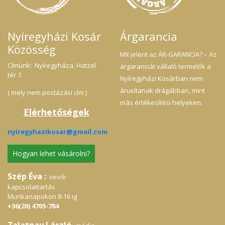
Nyíregyházi Kosár
Árgarancia
Közösség
Mit jelent az ÁR-GARANCIA? – Az
Címünk: Nyíregyháza, Hatzel
árgaranciát vállaló termelők a
tér 7.
Nyíregyházi Kosárban nem
árusítanak drágábban, mint
( mely nem postázási cím )
más értékesítési helyeken.
Elérhetőségek
nyiregyhazikosar@gmail.com
Hogyan lehet vásárolni?
Szép Éva :
vevői
kapcsolattartás
Munkanapokon 8-16 ig
+36(20) 4705-784
Zalatnay László