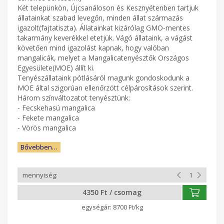
Két telepünkön, Újcsanáloson és Kesznyétenben tartjuk
állatainkat szabad levegőn, minden állat származás
igazolt(fajtatiszta). Állatainkat kizárólag GMO-mentes
takarmány keverékkel etetjük. Vágó állataink, a vágást
követően mind igazolást kapnak, hogy valóban
mangalicák, melyet a Mangalicatenyésztők Országos
Egyesülete(MOE) állít ki.
Tenyészállataink pótlásáról magunk gondoskodunk a
MOE által szigorúan ellenőrzött célpárosítások szerint.
Három színváltozatot tenyésztünk:
- Fecskehasú mangalica
- Fekete mangalica
- Vörös mangalica
Bővebben…
4350 Ft / csomag
8700 Ft/kg