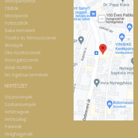
Mosóparfümök
Öblítők
Mosóporok
Folttisztítók
Baba termékek
Tisztító és felmosószerek
Illóolajok
Öko tisztítószerek
Mosogatószerek
Ablak tisztítók
Wc higiéniai termékek
KERTÉSZET
Dísznövények
Szobanövények
Vetőmagvak
Vetőszalag
Palánták
Virághagymák