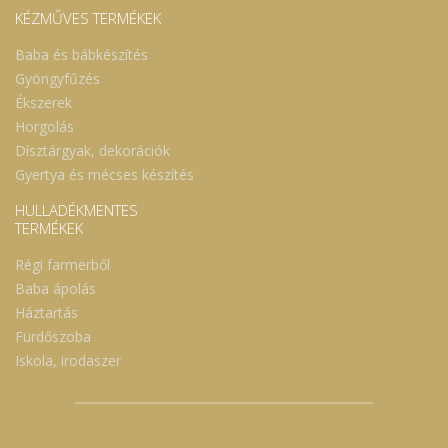
KÉZMŰVES TERMÉKEK
Baba és bábkészítés
Gyöngyfűzés
Ékszerek
Horgolás
Dísztárgyak, dekorációk
Gyertya és mécses készítés
HULLADÉKMENTES
TERMÉKEK
Régi farmerből
Baba ápolás
Háztartás
Fürdőszoba
Iskola, irodaszer