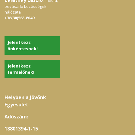
: média,
bevásárló közösségek
hálózata
+36(30)565-8049
Jelentkezz
önkéntesnek!
Jelentkezz
termelőnek!
Helyben a Jövőnk
Egyesület:
Adószám:
18801394-1-15