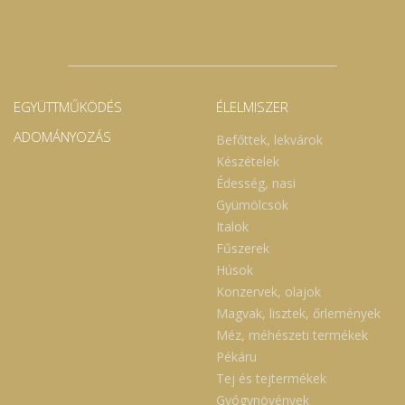
EGYÜTTMŰKÖDÉS
ÉLELMISZER
ADOMÁNYOZÁS
Befőttek, lekvárok
Készételek
Édesség, nasi
Gyümölcsök
Italok
Fűszerek
Húsok
Konzervek, olajok
Magvak, lisztek, őrlemények
Méz, méhészeti termékek
Pékáru
Tej és tejtermékek
Gyógynövények