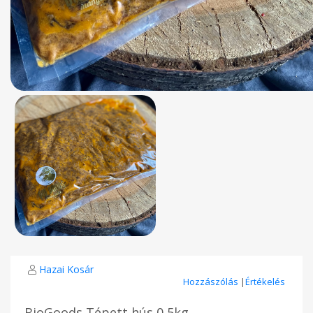
Hazai Kosár
Hozzászólás
|
Értékelés
BioGoods Tépett hús 0,5kg