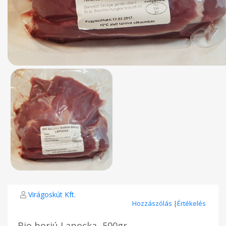
Virágoskút Kft.
Hozzászólás
|
Értékelés
Bio borjú Lapocka -500gr