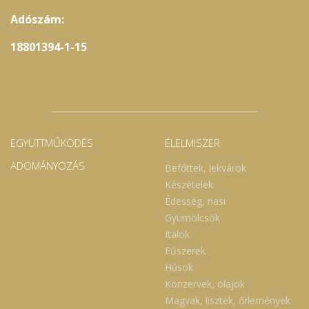
Adószám:
18801394-1-15
EGYÜTTMŰKÖDÉS
ÉLELMISZER
ADOMÁNYOZÁS
Befőttek, lekvárok
Készételek
Édesség, nasi
Gyümölcsök
Italok
Fűszerek
Húsok
Konzervek, olajok
Magvak, lisztek, őrlemények