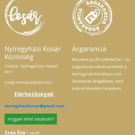
Nyíregyházi Kosár
Árgarancia
Közösség
Mit jelent az ÁR-GARANCIA? – Az
Címünk: Nyíregyháza, Hatzel
árgaranciát vállaló termelők a
tér 7.
Nyíregyházi Kosárban nem
árusítanak drágábban, mint
( mely nem postázási cím )
más értékesítési helyeken.
Elérhetőségek
nyiregyhazikosar@gmail.com
Hogyan lehet vásárolni?
Szép Éva :
vevői