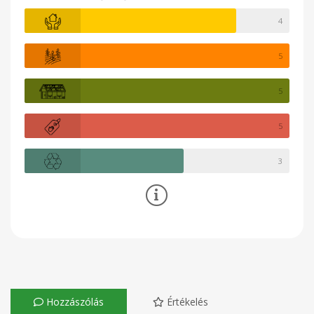
4
5
5
5
3
Hozzászólás
Értékelés