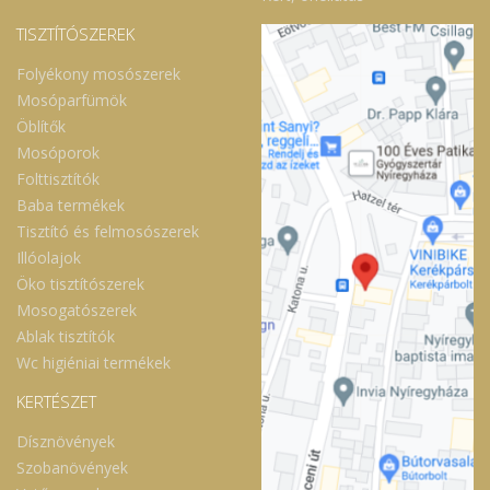
TISZTÍTÓSZEREK
Folyékony mosószerek
Mosóparfümök
Öblítők
Mosóporok
Folttisztítók
Baba termékek
Tisztító és felmosószerek
Illóolajok
Öko tisztítószerek
Mosogatószerek
Ablak tisztítók
Wc higiéniai termékek
KERTÉSZET
Dísznövények
Szobanövények