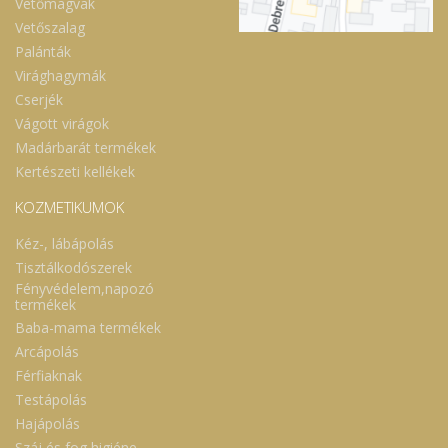
Vetőmagvak
Vetőszalag
Palánták
Virághagymák
Cserjék
Vágott virágok
Madárbarát termékek
Kertészeti kellékek
KOZMETIKUMOK
Kéz-, lábápolás
Tisztálkodószerek
Fényvédelem,napozó
termékek
Baba-mama termékek
Arcápolás
Férfiaknak
Testápolás
Hajápolás
Száj és fog higiéne