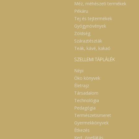
Méz, méhészeti termékek
Pékáru
Tej és tejtermékek
Gyógynövények
Zöldség
Száraztészták
Teák, kávé, kakaó
SZELLEMI TÁPLÁLÉK
Népi
Öko könyvek
Életrajz
Társadalom
Technológia
Pedagógia
Természetismeret
Gyermekkönyvek
Étkezés
Kert, önellátás