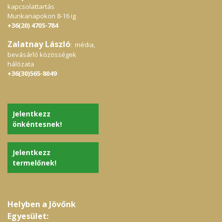
kapcsolattartás
Munkanapokon 8-16 ig
+36(20) 4705-784
Zalatnay László
: média,
bevásárló közösségek
hálózata
+36(30)565-8049
Jelentkezz
önkéntesnek!
Jelentkezz
termelőnek!
Helyben a Jövőnk
Egyesület: