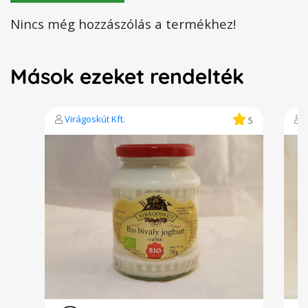
Nincs még hozzászólás a termékhez!
Mások ezeket rendelték
Virágoskút Kft.
V
5