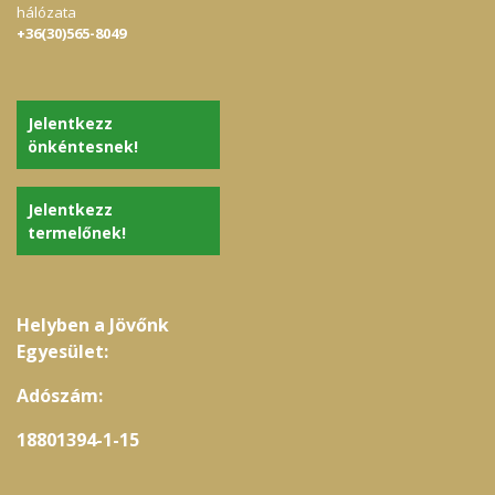
hálózata
+36(30)565-8049
Jelentkezz
önkéntesnek!
Jelentkezz
termelőnek!
Helyben a Jövőnk
Egyesület:
Adószám:
18801394-1-15