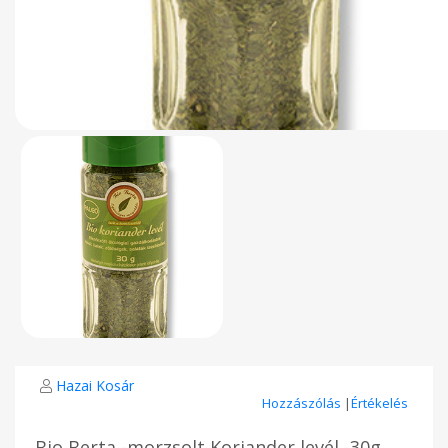
Hazai Kosár
Hozzászólás
|
Értékelés
Bio Berta -morzsolt Koriander levél -30g