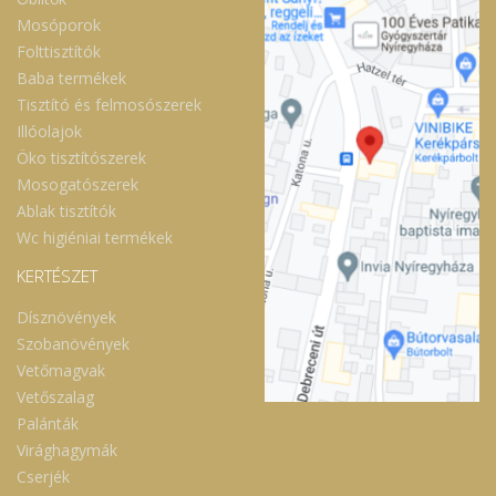
Mosóporok
Folttisztítók
Baba termékek
Tisztító és felmosószerek
Illóolajok
Öko tisztítószerek
Mosogatószerek
Ablak tisztítók
Wc higiéniai termékek
KERTÉSZET
Dísznövények
Szobanövények
Vetőmagvak
Vetőszalag
Palánták
Virághagymák
Cserjék