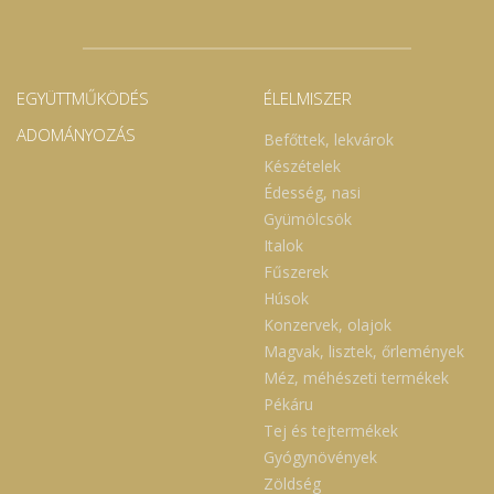
EGYÜTTMŰKÖDÉS
ÉLELMISZER
ADOMÁNYOZÁS
Befőttek, lekvárok
Készételek
Édesség, nasi
Gyümölcsök
Italok
Fűszerek
Húsok
Konzervek, olajok
Magvak, lisztek, őrlemények
Méz, méhészeti termékek
Pékáru
Tej és tejtermékek
Gyógynövények
Zöldség