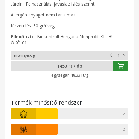
tárolni. Felhasználási javaslat: ízlés szerint.
Allergén anyagot nem tartalmaz.
Kiszerelés: 30 gr/üveg
Ellenőrizte
: Biokontroll Hungária Nonprofit Kft. HU-
ÖKÖ-01
1450 Ft / db
48.33 Ft/g
Termék minősítő rendszer
2
2