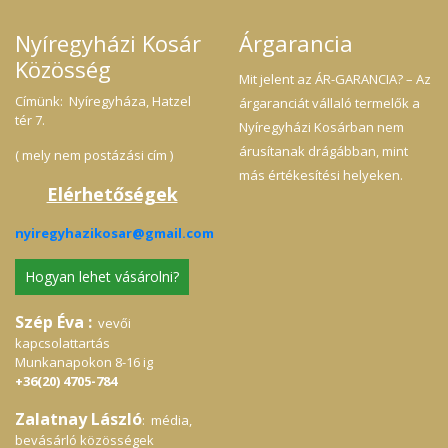
Nyíregyházi Kosár
Árgarancia
Közösség
Mit jelent az ÁR-GARANCIA? – Az
Címünk: Nyíregyháza, Hatzel
árgaranciát vállaló termelők a
tér 7.
Nyíregyházi Kosárban nem
árusítanak drágábban, mint
( mely nem postázási cím )
más értékesítési helyeken.
Elérhetőségek
nyiregyhazikosar@gmail.com
Hogyan lehet vásárolni?
Szép Éva :
vevői
kapcsolattartás
Munkanapokon 8-16 ig
+36(20) 4705-784
Zalatnay László
: média,
bevásárló közösségek