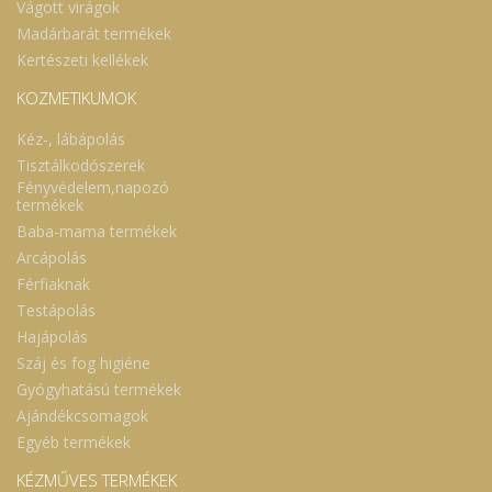
Vágott virágok
Madárbarát termékek
Kertészeti kellékek
KOZMETIKUMOK
Kéz-, lábápolás
Tisztálkodószerek
Fényvédelem,napozó
termékek
Baba-mama termékek
Arcápolás
Férfiaknak
Testápolás
Hajápolás
Száj és fog higiéne
Gyógyhatású termékek
Ajándékcsomagok
Egyéb termékek
KÉZMŰVES TERMÉKEK