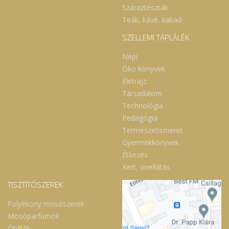
Száraztészták
Teák, kávé, kakaó
SZELLEMI TÁPLÁLÉK
Népi
Öko könyvek
Életrajz
Társadalom
Technológia
Pedagógia
Természetismeret
Gyermekkönyvek
Étkezés
Kert, önellátás
TISZTÍTÓSZEREK
Folyékony mosószerek
Mosóparfümök
Öblítők