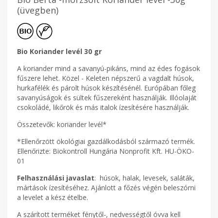
(üvegben)
Bio Koriander levél 30 gr
A koriander mind a savanyú-pikáns, mind az édes fogások
fűszere lehet. Közel - Keleten népszerű a vagdalt húsok,
hurkafélék és párolt húsok készítésénél. Európában főleg
savanyúságok és sültek fűszereként használják. Illóolaját
csokoládé, likőrök és más italok ízesítésére használják.
Összetevők: koriander levél*
*Ellenőrzött ökológiai gazdálkodásból származó termék.
Ellenőrizte: Biokontroll Hungária Nonprofit Kft. HU-ÖKO-
01
Felhasználási javaslat
: húsok, halak, levesek, saláták,
mártások ízesítéséhez. Ajánlott a főzés végén beleszórni
a levelet a kész ételbe.
A szárított terméket fénytől-, nedvességtől óvva kell