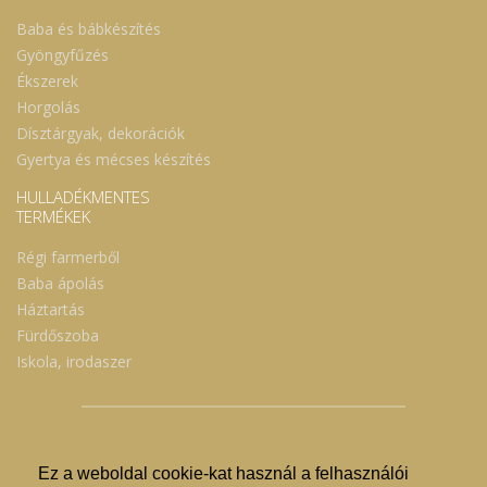
Baba és bábkészítés
Gyöngyfűzés
Ékszerek
Horgolás
Dísztárgyak, dekorációk
Gyertya és mécses készítés
HULLADÉKMENTES
TERMÉKEK
Régi farmerből
Baba ápolás
Háztartás
Fürdőszoba
Iskola, irodaszer
Ez a weboldal cookie-kat használ a felhasználói
© Nyíregyházi Kosár Közösség 2019.