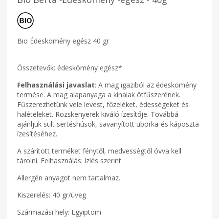
Bio Édeskömény egész 40 gr
Összetevők: édeskömény egész*
Felhasználási javaslat
: A mag igaziból az édeskömény
termése. A mag alapanyaga a kínaiak ötfűszerének.
Fűszerezhetünk vele levest, főzeléket, édességeket és
halételeket. Rozskenyerek kiváló ízesítője. Továbbá
ajánljuk sült sertéshúsok, savanyított uborka-és káposzta
ízesítéséhez.
A szárított terméket fénytől, medvességtől óvva kell
tárolni. Felhasználás: ízlés szerint.
Allergén anyagot nem tartalmaz.
Kiszerelés: 40 gr/üveg
Származási hely: Egyiptom