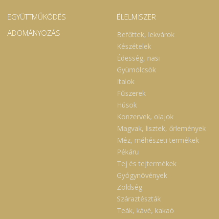
EGYÜTTMŰKÖDÉS
ÉLELMISZER
ADOMÁNYOZÁS
Befőttek, lekvárok
Készételek
Édesség, nasi
Gyümölcsök
Italok
Fűszerek
Húsok
Konzervek, olajok
Magvak, lisztek, őrlemények
Méz, méhészeti termékek
Pékáru
Tej és tejtermékek
Gyógynövények
Zöldség
Száraztészták
Teák, kávé, kakaó