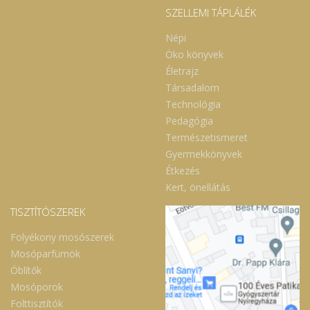
SZELLEMI TÁPLÁLÉK
Népi
Öko könyvek
Életrajz
Társadalom
Technológia
Pedagógia
Természetismeret
Gyermekkönyvek
Étkezés
Kert, önellátás
TISZTÍTÓSZEREK
Folyékony mosószerek
Mosóparfümök
Öblítők
Mosóporok
Folttisztítók