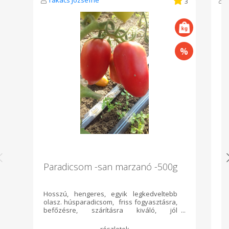
Takács Józsefné
3
Paradicsom -san marzanó -500g
B
-
Hosszú, hengeres, egyik legkedveltebb
Bi
olasz. húsparadicsom, friss fogyasztásra,
tá
befőzésre, szárításra kiváló, jól
ö
hámozható, salátának könnyen
te
szeletelhető. Spagetti és pizzaszószok
ec