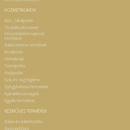
KOZMETIKUMOK
Kéz-, lábápolás
Tisztálkodószerek
Fényvédelem,napozó
termékek
Baba-mama termékek
Arcápolás
Férfiaknak
Testápolás
Hajápolás
Száj és fog higiéne
Gyógyhatású termékek
Ajándékcsomagok
Egyéb termékek
KÉZMŰVES TERMÉKEK
Baba és bábkészítés
Gyöngyfűzés