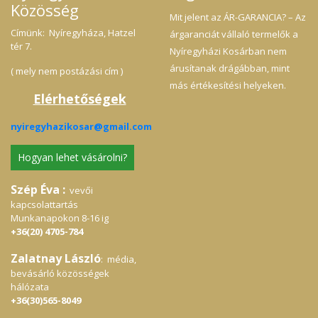
Közösség
Mit jelent az ÁR-GARANCIA? – Az
Címünk: Nyíregyháza, Hatzel
árgaranciát vállaló termelők a
tér 7.
Nyíregyházi Kosárban nem
árusítanak drágábban, mint
( mely nem postázási cím )
más értékesítési helyeken.
Elérhetőségek
nyiregyhazikosar@gmail.com
Hogyan lehet vásárolni?
Szép Éva :
vevői
kapcsolattartás
Munkanapokon 8-16 ig
+36(20) 4705-784
Zalatnay László
: média,
bevásárló közösségek
hálózata
+36(30)565-8049