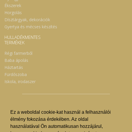
Ékszerek
Horgolás
Dísztárgyak, dekorációk
Gyertya és mécses készítés
HULLADÉKMENTES
TERMÉKEK
Régi farmerből
Baba ápolás
Háztartás
Fürdőszoba
Iskola, irodaszer
Ez a weboldal cookie-kat használ a felhasználói
© Nyíregyházi Kosár Közösség 2019.
élmény fokozása érdekében. Az oldal
használatával Ön automatikusan hozzájárul,
Hogyan lehet vásárolni?