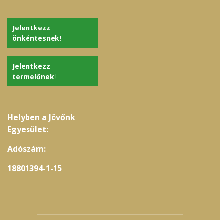
Jelentkezz
önkéntesnek!
Jelentkezz
termelőnek!
Helyben a Jövőnk
Egyesület:
Adószám:
18801394-1-15