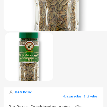
Hazai Kosár
Hozzászólás
|
Értékelés
Bio Berta -Édeskömény -egész - 40g