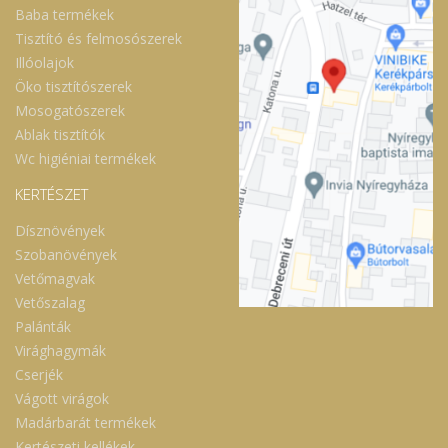
Baba termékek
Tisztító és felmosószerek
Illóolajok
Öko tisztítószerek
Mosogatószerek
Ablak tisztítók
Wc higiéniai termékek
KERTÉSZET
Dísznövények
Szobanövények
Vetőmagvak
Vetőszalag
Palánták
Virághagymák
Cserjék
Vágott virágok
Madárbarát termékek
Kertészeti kellékek