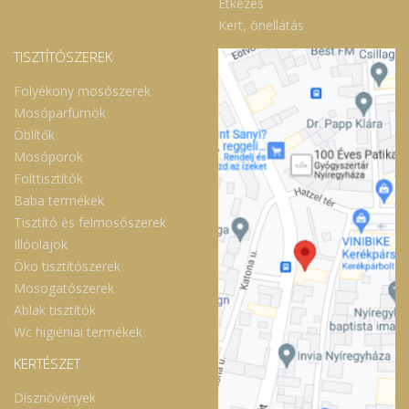
Étkezés
Kert, önellátás
TISZTÍTÓSZEREK
Folyékony mosószerek
Mosóparfümök
Öblítők
Mosóporok
Folttisztítók
Baba termékek
Tisztító és felmosószerek
Illóolajok
Öko tisztítószerek
Mosogatószerek
Ablak tisztítók
Wc higiéniai termékek
KERTÉSZET
Dísznövények