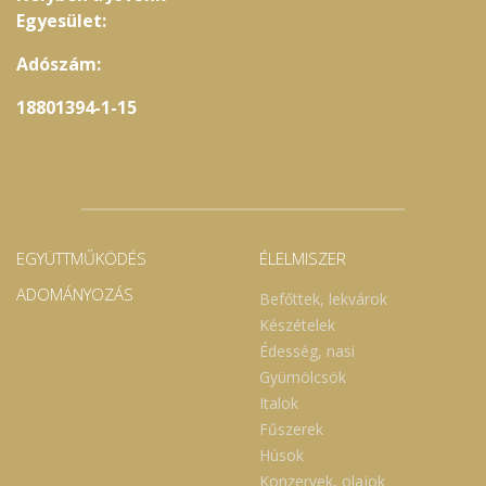
Egyesület:
Adószám:
18801394-1-15
EGYÜTTMŰKÖDÉS
ÉLELMISZER
ADOMÁNYOZÁS
Befőttek, lekvárok
Készételek
Édesség, nasi
Gyümölcsök
Italok
Fűszerek
Húsok
Konzervek, olajok