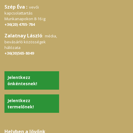
Szép Éva :
vevői
kapcsolattartás
Munkanapokon 8-16 ig
+36(20) 4705-784
Zalatnay László
: média,
bevásárló közösségek
hálózata
+36(30)565-8049
Jelentkezz
önkéntesnek!
Jelentkezz
termelőnek!
Helyben a Jövőnk