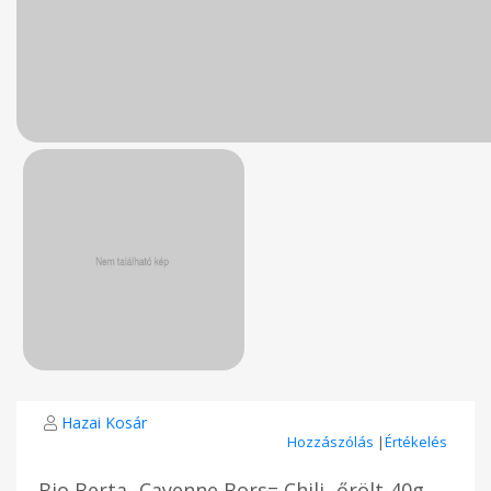
Hazai Kosár
Hozzászólás
|
Értékelés
Bio Berta -Cayenne Bors= Chili -őrölt-40g