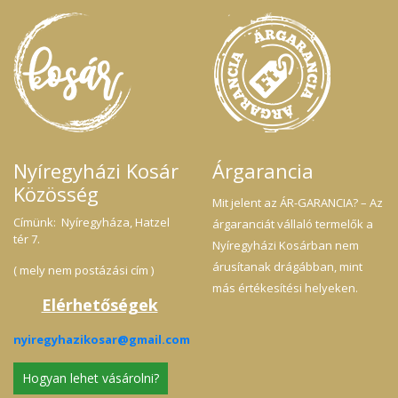
Nyíregyházi Kosár
Árgarancia
Közösség
Mit jelent az ÁR-GARANCIA? – Az
Címünk: Nyíregyháza, Hatzel
árgaranciát vállaló termelők a
tér 7.
Nyíregyházi Kosárban nem
árusítanak drágábban, mint
( mely nem postázási cím )
más értékesítési helyeken.
Elérhetőségek
nyiregyhazikosar@gmail.com
Hogyan lehet vásárolni?