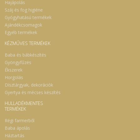
Hajápolás
Száj és fog higiéne
Gyógyhatású termékek
Ajándékcsomagok
Egyéb termékek
KÉZMŰVES TERMÉKEK
Baba és bábkészítés
Gyöngyfűzés
Ékszerek
Horgolás
Dísztárgyak, dekorációk
Gyertya és mécses készítés
HULLADÉKMENTES
TERMÉKEK
Régi farmerből
Baba ápolás
Háztartás