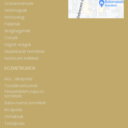
Szobanövények
Vetőmagvak
Vetőszalag
Palánták
Virághagymák
Cserjék
Vágott virágok
Madárbarát termékek
Kertészeti kellékek
KOZMETIKUMOK
Kéz-, lábápolás
Tisztálkodószerek
Fényvédelem,napozó
termékek
Baba-mama termékek
Arcápolás
Férfiaknak
Testápolás