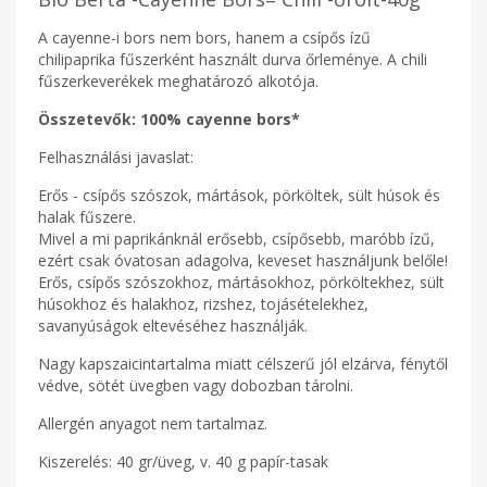
A cayenne-i bors nem bors, hanem a csípős ízű
chilipaprika fűszerként használt durva őrleménye. A chili
fűszerkeverékek meghatározó alkotója.
Összetevők: 100% cayenne bors*
Felhasználási javaslat:
Erős - csípős szószok, mártások, pörköltek, sült húsok és
halak fűszere.
Mivel a mi paprikánknál erősebb, csípősebb, maróbb ízű,
ezért csak óvatosan adagolva, keveset használjunk belőle!
Erős, csípős szószokhoz, mártásokhoz, pörköltekhez, sült
húsokhoz és halakhoz, rizshez, tojásételekhez,
savanyúságok eltevéséhez használják.
Nagy kapszaicintartalma miatt célszerű jól elzárva, fénytől
védve, sötét üvegben vagy dobozban tárolni.
Allergén anyagot nem tartalmaz.
Kiszerelés: 40 gr/üveg, v. 40 g papír-tasak