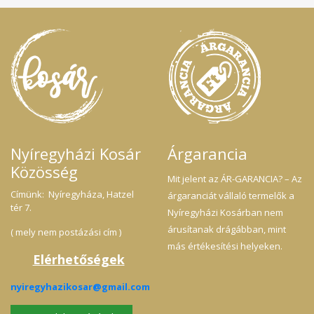
Nyíregyházi Kosár
Árgarancia
Közösség
Mit jelent az ÁR-GARANCIA? – Az
Címünk: Nyíregyháza, Hatzel
árgaranciát vállaló termelők a
tér 7.
Nyíregyházi Kosárban nem
árusítanak drágábban, mint
( mely nem postázási cím )
más értékesítési helyeken.
Elérhetőségek
nyiregyhazikosar@gmail.com