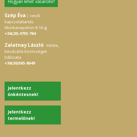
Hogyan lehet vásárolni?
Szép Éva :
vevői
kapcsolattartás
Munkanapokon 8-16 ig
+36(20) 4705-784
Zalatnay László
: média,
bevásárló közösségek
hálózata
+36(30)565-8049
Jelentkezz
önkéntesnek!
Jelentkezz
termelőnek!