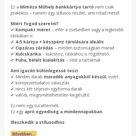
Ez a
Mimóza Műhely bankkártya tartó
nem csak
praktikus – hanem egy stílusos részlet, ami rólad mesél.
Miért fogod szeretni?
✔
Kompakt méret
– elfér a zsebedben vagy a legkisebb
táskában is
✔
4-5 kártya + készpénz tárolására ideális
✔
Cipzáras záródás
– minden biztonságban marad
✔
Kulcskarika
– kulcshoz, táskához is rögzíthető
✔
Puha, bélelt kialakítás
– védi a tartalmát
Ami igazán különlegessé teszi
✔ Minden darab
maradék anyagokból készül
, ezért:
✔ környezettudatos választás
✔ nincs két teljesen egyforma darab
✔ valódi, megismételhetetlen kiegészítő
Ez nem egy tucattermék.
Ez egy
apró egyediség a mindennapokban
.
Illeszkedik a stílusodhoz
Bővebben…