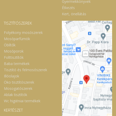
Gyermekkönyvek
Étkezés
Kert, önellátás
TISZTÍTÓSZEREK
Folyékony mosószerek
Mosóparfümök
Öblítők
Mosóporok
Folttisztítók
Baba termékek
Tisztító és felmosószerek
Illóolajok
Öko tisztítószerek
Mosogatószerek
Ablak tisztítók
Wc higiéniai termékek
KERTÉSZET