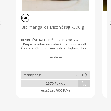
Bio mangalica Disznósajt -300 g
B
f
RENDELÉSI HATÁRIDŐ: KEDD 20 óra.
R
Kérjük, ezután rendelését ne módosítsa!!
Ké
Összetevők: bio mangalica fejhús, bio
Ös
mangalica belszerv, bio sózott fokhagyma
ol
(bio fokhagyma, só), só, bio fűszerpaprika,
Bi
bio feketebors. Gyártó: Virágoskút
Bi
Biogazdaság Balmazújváros Ellenőrizte:
Ö
Biokontroll Hungária Nonprofit Kft. HU-
ÖKÖ-01
2370 Ft / db
7900 Ft/kg