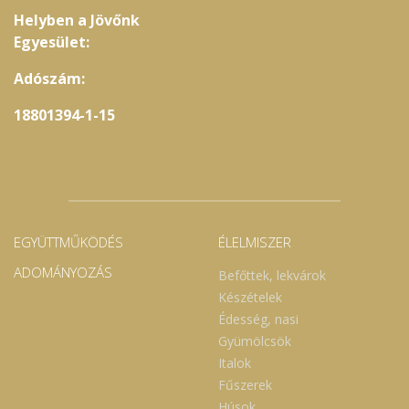
Helyben a Jövőnk
Egyesület:
Adószám:
18801394-1-15
EGYÜTTMŰKÖDÉS
ÉLELMISZER
ADOMÁNYOZÁS
Befőttek, lekvárok
Készételek
Édesség, nasi
Gyümölcsök
Italok
Fűszerek
Húsok