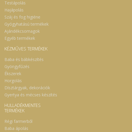
Testápolás
Hajápolás
Száj és fog higiéne
Gyógyhatású termékek
Ajándékcsomagok
Egyéb termékek
KÉZMŰVES TERMÉKEK
Baba és bábkészítés
Gyöngyfűzés
Ékszerek
Horgolás
Dísztárgyak, dekorációk
Gyertya és mécses készítés
HULLADÉKMENTES
TERMÉKEK
Régi farmerből
Baba ápolás