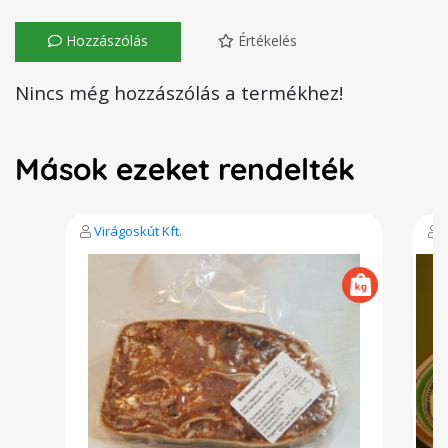
Hozzászólás
Értékelés
Nincs még hozzászólás a termékhez!
Mások ezeket rendelték
Virágoskút Kft.
V