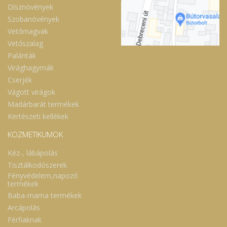
Dísznövények
Szobanövények
Vetőmagvak
Vetőszalag
Palánták
Virághagymák
Cserjék
Vágott virágok
Madárbarát termékek
Kertészeti kellékek
KOZMETIKUMOK
Kéz-, lábápolás
Tisztálkodószerek
Fényvédelem,napozó
termékek
Baba-mama termékek
Arcápolás
Férfiaknak