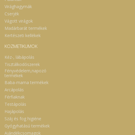
Virághagymák
Cserjék
Vágott virágok
Madárbarát termékek
Kertészeti kellékek
KOZMETIKUMOK
Kéz-, lábápolás
Tisztálkodószerek
Fényvédelem,napozó
termékek
Baba-mama termékek
Arcápolás
Férfiaknak
Testápolás
Hajápolás
Száj és fog higiéne
Gyógyhatású termékek
Ajándékcsomagok