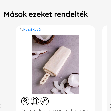
Mások ezeket rendelték
Hazai Kosár
Anjuna - Elefántcsontparti kókusz
A