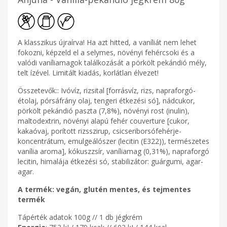
A klasszikus újraírva! Ha azt hitted, a vaníliát nem lehet
fokozni, képzeld el a selymes, növényi fehércsoki és a
valódi vaníliamagok találkozását a pörkölt pekándió mély,
telt ízével. Limitált kiadás, korlátlan élvezet!
Összetevők:: Ivóvíz, rizsital [forrásvíz, rizs, napraforgó-
étolaj, pórsáfrány olaj, tengeri étkezési só], nádcukor,
pörkölt pekándió paszta (7,8%), növényi rost (inulin),
maltodextrin, növényi alapú fehér couverture [cukor,
kakaóvaj, porított rizsszirup, csicseriborsófehérje-
koncentrátum, emulgeálószer (lecitin (E322)), természetes
vanília aroma], kókuszzsír, vaníliamag (0,31%), napraforgó
lecitin, himalája étkezési só, stabilizátor: guárgumi, agar-
agar.
A termék: vegán, glutén mentes, és tejmentes
termék
Tápérték adatok 100g // 1 db jégkrém