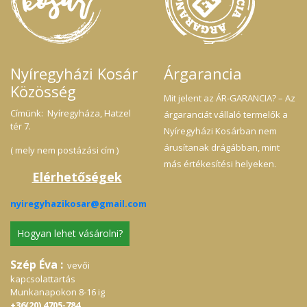
kezedben tartasz , egy trópusi
k
partszakasz ihlette Anjuna szellemisége
pa
és az ott szerzett élmények mutatták meg
és
nekünk, hogy a nyár nemcsak évszak,
ne
hanem életérzés, amit szertenénk
h
megosztabi Veled. A termék megvásárlása
me
10 % adomány bevételt jelent az Anjuna a
10
Nyíregyházi Kosár
Árgarancia
Kutyákért Alapítvány részére.
Ku
Közösség
Mit jelent az ÁR-GARANCIA? – Az
Címünk: Nyíregyháza, Hatzel
árgaranciát vállaló termelők a
tér 7.
Nyíregyházi Kosárban nem
árusítanak drágábban, mint
( mely nem postázási cím )
más értékesítési helyeken.
Elérhetőségek
nyiregyhazikosar@gmail.com
Hogyan lehet vásárolni?
Szép Éva :
vevői
kapcsolattartás
Munkanapokon 8-16 ig
+36(20) 4705-784