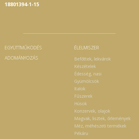
18801394-1-15
EGYÜTTMŰKÖDÉS
ÉLELMISZER
ADOMÁNYOZÁS
Befőttek, lekvárok
Készételek
Édesség, nasi
Gyümölcsök
Italok
Fűszerek
Húsok
Konzervek, olajok
Magvak, lisztek, őrlemények
Méz, méhészeti termékek
Pékáru