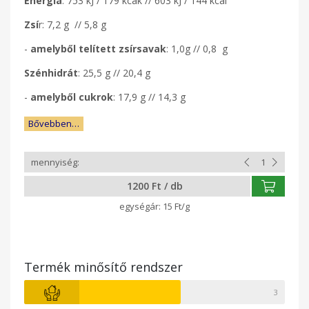
Energia
: 753 kJ / 179 kcak // 603 kJ / 144 kcal
Zsí
r: 7,2 g // 5,8 g
-
amelyből telített zsírsavak
: 1,0g // 0,8 g
Szénhidrát
: 25,5 g // 20,4 g
-
amelyből cukrok
: 17,9 g // 14,3 g
Bővebben…
1200 Ft / db
15 Ft/g
Termék minősítő rendszer
3