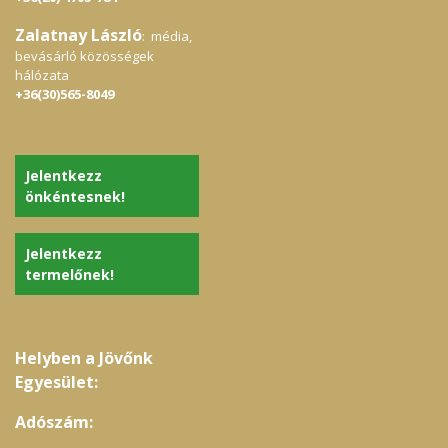
Zalatnay László
: média,
bevásárló közösségek
hálózata
+36(30)565-8049
Jelentkezz
önkéntesnek!
Jelentkezz
termelőnek!
Helyben a Jövőnk
Egyesület:
Adószám: