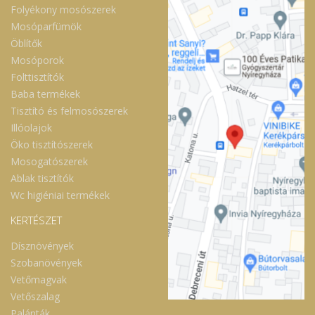
Folyékony mosószerek
Mosóparfümök
Öblítők
Mosóporok
Folttisztítók
Baba termékek
Tisztító és felmosószerek
Illóolajok
Öko tisztítószerek
Mosogatószerek
Ablak tisztítók
Wc higiéniai termékek
KERTÉSZET
Dísznövények
Szobanövények
Vetőmagvak
Vetőszalag
Palánták