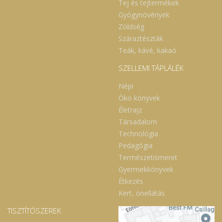
Tej és tejtermékek
Gyógynövények
Zöldség
Száraztészták
Teák, kávé, kakaó
SZELLEMI TÁPLÁLÉK
Népi
Öko könyvek
Életrajz
Társadalom
Technológia
Pedagógia
Természetismeret
Gyermekkönyvek
Étkezés
Kert, önellátás
TISZTÍTÓSZEREK