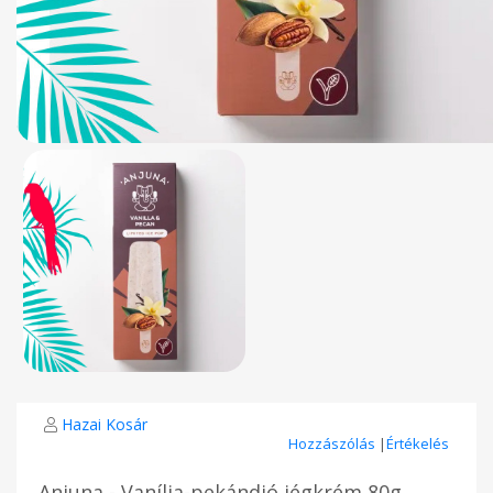
Hazai Kosár
Hozzászólás
|
Értékelés
Anjuna - Vanília-pekándió jégkrém 80g