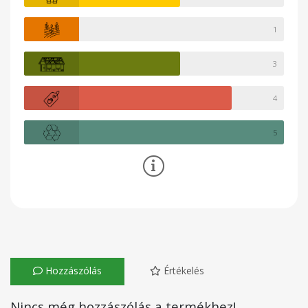
1
3
4
5
Hozzászólás
Értékelés
Nincs még hozzászólás a termékhez!