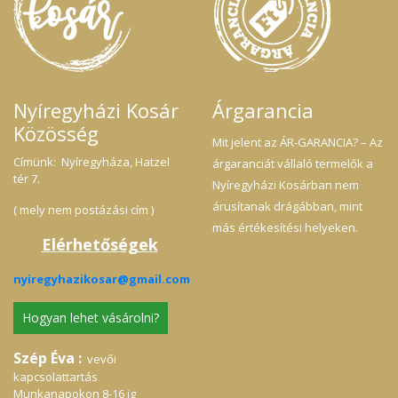
bevételt jelent az Anjuna a Kutyákért
jé
Alapítvány részére.
14
te
25
14
g 
ba
in
Nyíregyházi Kosár
Árgarancia
k
Közösség
pa
Mit jelent az ÁR-GARANCIA? – Az
és
ne
Címünk: Nyíregyháza, Hatzel
árgaranciát vállaló termelők a
h
tér 7.
Nyíregyházi Kosárban nem
me
10
árusítanak drágábban, mint
( mely nem postázási cím )
Ku
más értékesítési helyeken.
Elérhetőségek
nyiregyhazikosar@gmail.com
Hogyan lehet vásárolni?
Szép Éva :
vevői
kapcsolattartás
Munkanapokon 8-16 ig