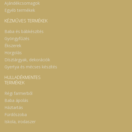
Ajándékcsomagok
Egyéb termékek
KÉZMŰVES TERMÉKEK
Baba és bábkészítés
Gyöngyfűzés
Ékszerek
Horgolás
Dísztárgyak, dekorációk
Gyertya és mécses készítés
HULLADÉKMENTES
TERMÉKEK
Régi farmerből
Baba ápolás
Háztartás
Fürdőszoba
Iskola, irodaszer