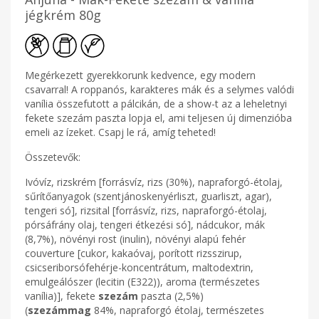
jégkrém 80g
Megérkezett gyerekkorunk kedvence, egy modern
csavarral! A roppanós, karakteres mák és a selymes valódi
vanília összefutott a pálcikán, de a show-t az a leheletnyi
fekete szezám paszta lopja el, ami teljesen új dimenzióba
emeli az ízeket. Csapj le rá, amíg teheted!
Összetevők:
Ivóvíz, rizskrém [forrásvíz, rizs (30%), napraforgó-étolaj,
sűrítőanyagok (szentjánoskenyérliszt, guarliszt, agar),
tengeri só], rizsital [forrásvíz, rizs, napraforgó-étolaj,
pórsáfrány olaj, tengeri étkezési só], nádcukor, mák
(8,7%), növényi rost (inulin), növényi alapú fehér
couverture [cukor, kakaóvaj, porított rizsszirup,
csicseriborsófehérje-koncentrátum, maltodextrin,
emulgeálószer (lecitin (E322)), aroma (természetes
vanília)], fekete
szezám
paszta (2,5%)
(
szezámmag
84%, napraforgó étolaj, természetes