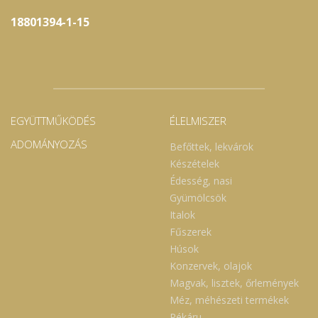
18801394-1-15
EGYÜTTMŰKÖDÉS
ÉLELMISZER
ADOMÁNYOZÁS
Befőttek, lekvárok
Készételek
Édesség, nasi
Gyümölcsök
Italok
Fűszerek
Húsok
Konzervek, olajok
Magvak, lisztek, őrlemények
Méz, méhészeti termékek
Pékáru