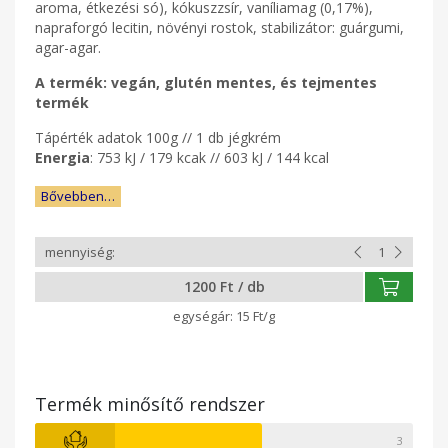
aroma, étkezési só), kókuszzsír, vaníliamag (0,17%),
napraforgó lecitin, növényi rostok, stabilizátor: guárgumi,
agar-agar.
A termék: vegán, glutén mentes, és tejmentes
termék
Tápérték adatok 100g // 1 db jégkrém
Energia
: 753 kJ / 179 kcak // 603 kJ / 144 kcal
Bővebben…
1200 Ft / db
15 Ft/g
Termék minősítő rendszer
3