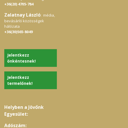
+36(20) 4705-784
Zalatnay László
: média,
bevásárló közösségek
hálózata
+36(30)565-8049
Jelentkezz
önkéntesnek!
Jelentkezz
termelőnek!
Helyben a Jövőnk
Egyesület:
Adószám: