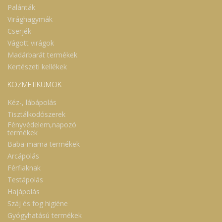
Palánták
Virághagymák
Cserjék
Vágott virágok
Madárbarát termékek
Kertészeti kellékek
KOZMETIKUMOK
Kéz-, lábápolás
Tisztálkodószerek
Fényvédelem,napozó
termékek
Baba-mama termékek
Arcápolás
Férfiaknak
Testápolás
Hajápolás
Száj és fog higiéne
Gyógyhatású termékek