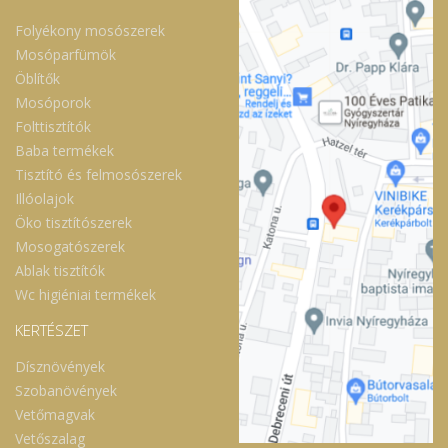
Folyékony mosószerek
Mosóparfümök
Öblítők
Mosóporok
Folttisztítók
Baba termékek
Tisztító és felmosószerek
Illóolajok
Öko tisztítószerek
Mosogatószerek
Ablak tisztítók
Wc higiéniai termékek
KERTÉSZET
Dísznövények
Szobanövények
Vetőmagvak
Vetőszalag