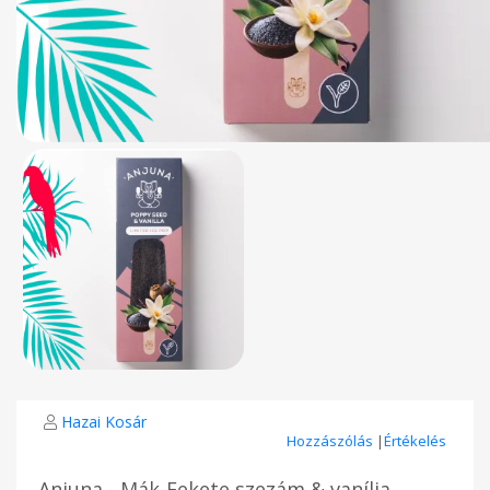
Hazai Kosár
Hozzászólás
|
Értékelés
Anjuna - Mák-Fekete szezám & vanília