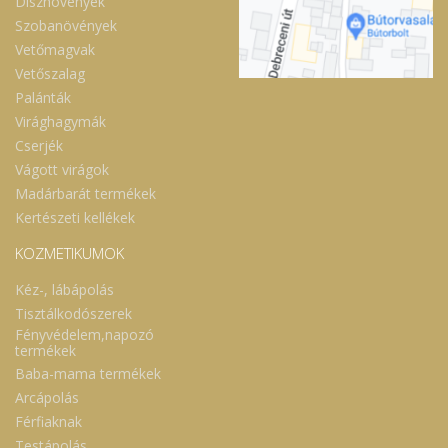
Dísznövények
Szobanövények
Vetőmagvak
Vetőszalag
Palánták
Virághagymák
Cserjék
Vágott virágok
Madárbarát termékek
Kertészeti kellékek
KOZMETIKUMOK
Kéz-, lábápolás
Tisztálkodószerek
Fényvédelem,napozó
termékek
Baba-mama termékek
Arcápolás
Férfiaknak
Testápolás