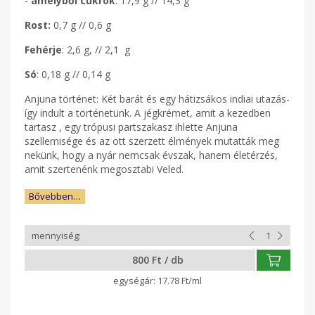
-
amelyből cukrok
: 17,9 g // 14,3 g
Rost:
0,7 g // 0,6 g
Fehérje
: 2,6 g, // 2,1 g
Só
: 0,18 g // 0,14 g
Anjuna történet: Két barát és egy hátizsákos indiai utazás-
így indult a történetünk. A jégkrémet, amit a kezedben
tartasz , egy trópusi partszakasz ihlette Anjuna
szellemisége és az ott szerzett élmények mutatták meg
nekünk, hogy a nyár nemcsak évszak, hanem életérzés,
amit szertenénk megosztabi Veled.
Bővebben…
800 Ft / db
17.78 Ft/ml