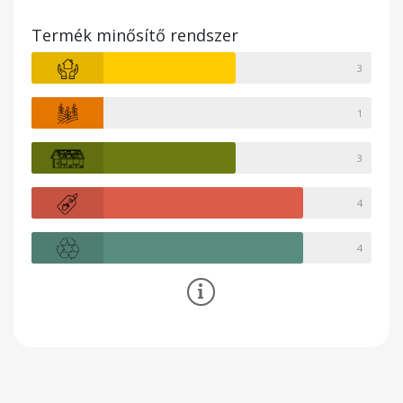
Termék minősítő rendszer
3
1
3
4
4