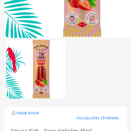
Hazai Kosár
Hozzászólás
|
Értékelés
Anjuna Kids - Eper jégkrém 45ml