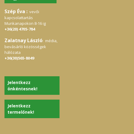
Szép Éva :
vevői
kapcsolattartás
Munkanapokon 8-16 ig
+36(20) 4705-784
Zalatnay László
: média,
bevásárló közösségek
hálózata
+36(30)565-8049
Jelentkezz
önkéntesnek!
Jelentkezz
termelőnek!