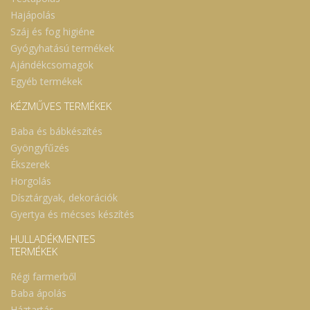
Hajápolás
Száj és fog higiéne
Gyógyhatású termékek
Ajándékcsomagok
Egyéb termékek
KÉZMŰVES TERMÉKEK
Baba és bábkészítés
Gyöngyfűzés
Ékszerek
Horgolás
Dísztárgyak, dekorációk
Gyertya és mécses készítés
HULLADÉKMENTES
TERMÉKEK
Régi farmerből
Baba ápolás
Háztartás