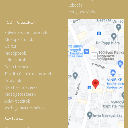
Étkezés
Kert, önellátás
TISZTÍTÓSZEREK
Folyékony mosószerek
Mosóparfümök
Öblítők
Mosóporok
Folttisztítók
Baba termékek
Tisztító és felmosószerek
Illóolajok
Öko tisztítószerek
Mosogatószerek
Ablak tisztítók
Wc higiéniai termékek
KERTÉSZET