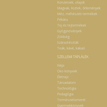
Konzervek, olajok
Magvak, lisztek, őrlemények
Méz, méhészeti termékek
Pékáru
Tej és tejtermékek
Gyógynövények
Zöldség
Száraztészták
Teák, kávé, kakaó
SZELLEMI TÁPLÁLÉK
Népi
Öko könyvek
Életrajz
Társadalom
Technológia
Pedagógia
Természetismeret
Gyermekkönyvek