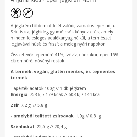
A jégkrém több mint felét valódi, zamatos eper adja.
Színtiszta, jéghideg gyümölcsös kényeztetés, amely
minden felesleges adalékanyag nélkül, a természet
legjavával hűsít és frissít a meleg nyári napokon.
Összetevők: eperpüré 41%, ivóvíz, nádcukor, eper 15%,
citrompüré, növényi rostok
A termék: vegán, glutén mentes, és tejmentes
termék
Tápérték adatok 100g // 1 db jégkrém
Energia
: 753 kJ / 179 kcak // 603 kJ / 144 kcal
Zsí
r: 7,2 g // 5,8 g
-
amelyből telített zsírsavak
: 1,0g // 0,8 g
Szénhidrát
: 25,5 g // 20,4 g