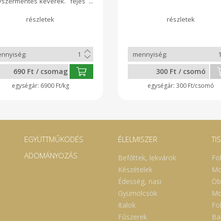
yszermentes keverék. fejes
ta, lolo, és rukkola . Kiváló
ld turmix alap, de
yasztható salátaként
önböző öntetekkel. Egy
mag 10 dkg.
690 Ft / csomag
300 Ft / csomó
6900 Ft/kg
300 Ft/csomó
EGYÜTTMŰKÖDÉS
ÉLELMISZER
TI
ADOMÁNYOZÁS
Befőttek, lekvárok
Fo
Készételek
Mo
Édesség, nasi
Öb
Gyümölcsök
Mo
Italok
Fol
Fűszerek
Ba