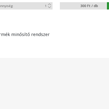
300 Ft / db
rmék minősítő rendszer