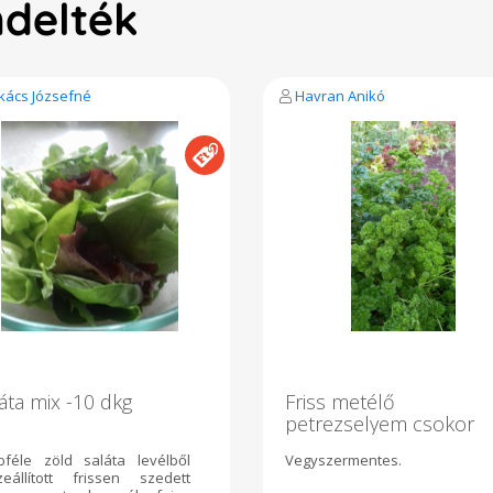
ndelték
kács Józsefné
Havran Anikó
áta mix -10 dkg
Friss metélő
petrezselyem csokor
bféle zöld saláta levélből
Vegyszermentes.
zeállított frissen szedett