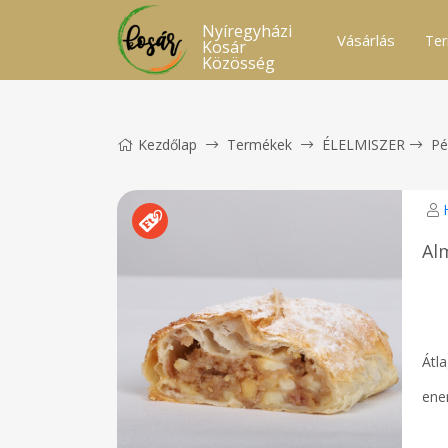
Nyíregyházi
Vásárlás
Ter
Kosár
Közösség
Kezdőlap
Termékek
ÉLELMISZER
Pé
Al
Átl
ene