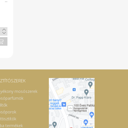
SZTÍTÓSZEREK
lyékony mosószerek
sóparfümök
lítők
sóporok
ttisztítók
ba termékek