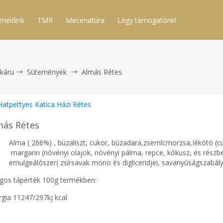
melőink
TMR
Mecenatúra
Légy támogatónk!
káru
Sütemények
Almás Rétes
Hatpettyes Katica Házi Rétes
más Rétes
Alma ( 266%) , búzaliszt, cukor, búzadara,zsemlcmorzsa,Iékötö (c
margarin (növényi olajok, növényi pálma, repce, kókusz, és részb
emulgeálószer( zsírsavak mono és digliceridjei, savanyúságszabályz
agos tápérték 100g termékben:
rgia 11247/297kj kcal