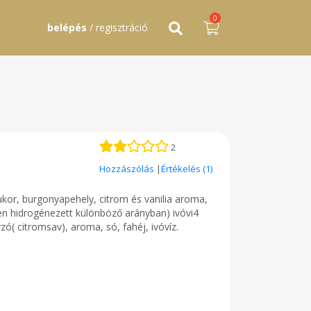
0
belépés
/ regisztráció
2
Hozzászólás
|
Értékelés (1)
ukor, burgonyapehely, citrom és vanilia aroma,
en hidrogénezett különböző arányban) ivóvi4
ó( citromsav), aroma, só, fahéj, ivóvíz.