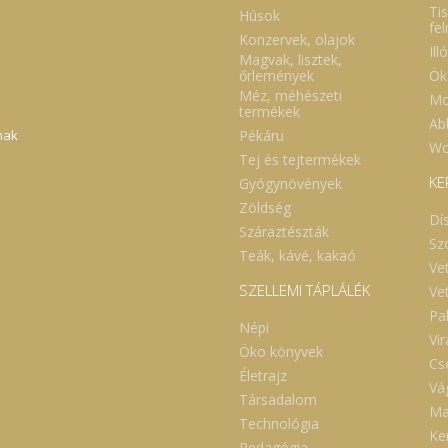
Tis
Húsok
fe
Konzervek, olajok
Ill
Magvak, lisztek,
Ök
őrlemények
Méz, méhészeti
Mo
termékek
Abl
Pékáru
nak
Wc
Tej és tejtermékek
KE
Gyógynövények
Zöldség
Dí
Száraztészták
Sz
Teák, kávé, kakaó
Ve
SZELLEMI TÁPLÁLÉK
Ve
Pa
Népi
Vi
Öko könyvek
Cs
Életrajz
Vá
Társadalom
Ma
Technológia
Ker
Pedagógia