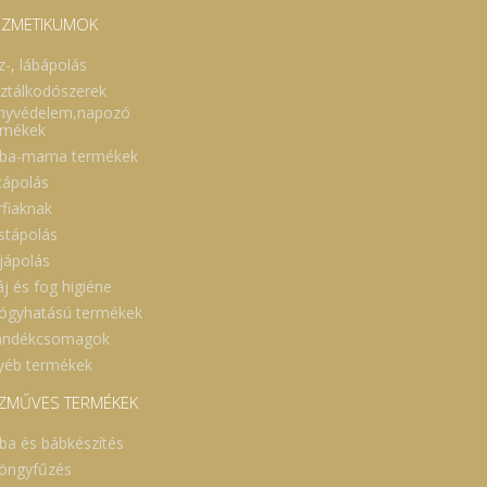
ZMETIKUMOK
z-, lábápolás
sztálkodószerek
nyvédelem,napozó
rmékek
ba-mama termékek
cápolás
rfiaknak
stápolás
jápolás
áj és fog higiéne
ógyhatású termékek
ándékcsomagok
yéb termékek
ZMŰVES TERMÉKEK
ba és bábkészítés
öngyfűzés