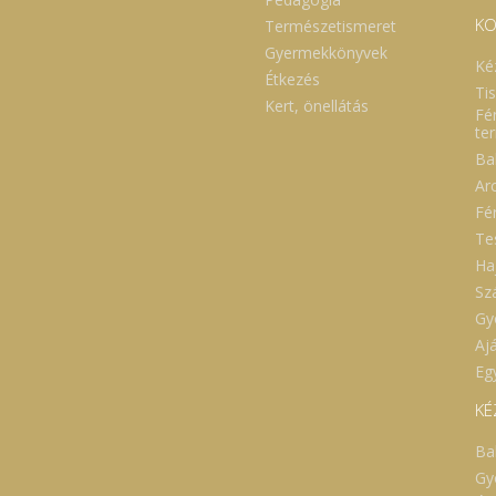
KO
Természetismeret
Gyermekkönyvek
Ké
Étkezés
Ti
Kert, önellátás
Fé
te
Ba
Ar
Fé
Te
Ha
Sz
Gy
Aj
Eg
KÉ
Ba
Gy