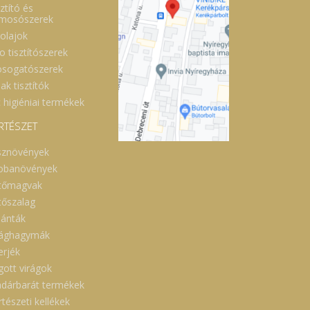
ztító és
lmosószerek
óolajok
o tisztítószerek
sogatószerek
ak tisztítók
 higiéniai termékek
RTÉSZET
sznövények
obanövények
tőmagvak
tőszalag
lánták
rághagymák
erjék
gott virágok
dárbarát termékek
tészeti kellékek