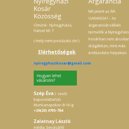
Nyíregyházi
Árgarancia
Kosár
Mit jelent az ÁR-
Közösség
GARANCIA? – Az
Címünk: Nyíregyháza,
árgaranciát vállaló
Hatzel tér 7.
termelők a Nyíregyházi
Kosárban nem árusíta
( mely nem postázási cím )
drágábban, mint más
Elérhetőségek
értékesítési helyeken.
nyiregyhazikosar@gmail.com
Hogyan lehet
vásárolni?
Szép Éva :
vevői
kapcsolattartás
Munkanapokon 8-16 ig
+36(20) 4705-784
Zalatnay László
:
média, bevásárló