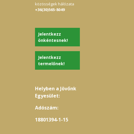
közösségek hálózata
+36(30)565-8049
Jelentkezz
önkéntesnek!
Jelentkezz
termelőnek!
Helyben a Jövőnk
Egyesület:
Adószám:
18801394-1-15