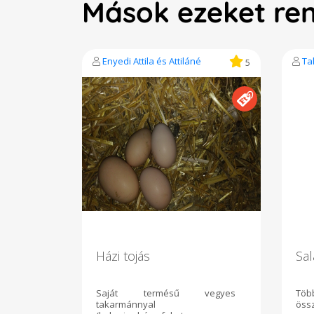
Mások ezeket re
Enyedi Attila és Attiláné
Ta
5
Házi tojás
Sal
Saját termésű vegyes
Töb
takarmánnyal
öss