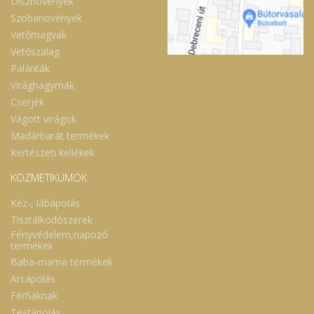
Dísznövények
Szobanövények
Vetőmagvak
Vetőszalag
Palánták
Virághagymák
Cserjék
Vágott virágok
Madárbarát termékek
Kertészeti kellékek
KOZMETIKUMOK
Kéz-, lábápolás
Tisztálkodószerek
Fényvédelem,napozó
termékek
Baba-mama termékek
Arcápolás
Férfiaknak
Testápolás