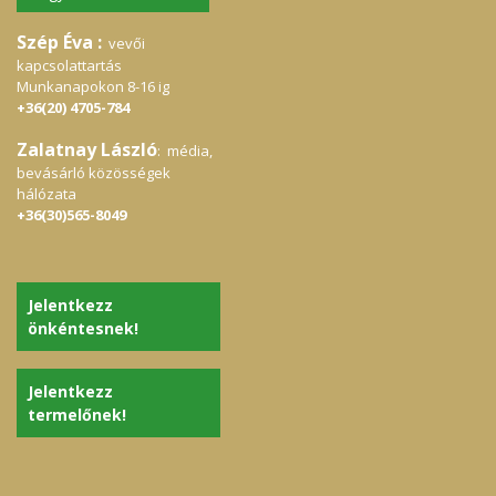
Szép Éva :
vevői
kapcsolattartás
Munkanapokon 8-16 ig
+36(20) 4705-784
Zalatnay László
: média,
bevásárló közösségek
hálózata
+36(30)565-8049
Jelentkezz
önkéntesnek!
Jelentkezz
termelőnek!