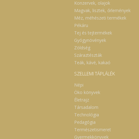
Konzervek, olajok
Magvak, lisztek, őrlemények
Méz, méhészeti termékek
Pékáru
Tej és tejtermékek
Gyógynövények
Zöldség
Száraztészták
Teák, kávé, kakaó
SZELLEMI TÁPLÁLÉK
Népi
Öko könyvek
Életrajz
Társadalom
Technológia
Pedagógia
Természetismeret
Gyermekkönyvek