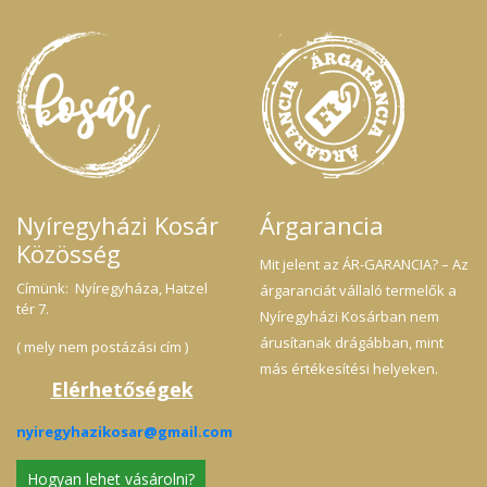
ezért akadályozhatják a szívinfarktus
kialakulását. Összetevők: cukor, glükóz
szirup, méz, ivóvíz, aromák, hordozó:
talkum, kakaóvaj, szagosmüge, színezék:
kurkumin. Származási hely: Magyarország.
Száraz, hűvös helyen tartandó!
Nyíregyházi Kosár
Árgarancia
Közösség
Mit jelent az ÁR-GARANCIA? – Az
Címünk: Nyíregyháza, Hatzel
árgaranciát vállaló termelők a
tér 7.
Nyíregyházi Kosárban nem
árusítanak drágábban, mint
( mely nem postázási cím )
más értékesítési helyeken.
Elérhetőségek
nyiregyhazikosar@gmail.com
Hogyan lehet vásárolni?