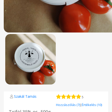
Szakál Tamás
5
Hozzászólás (7)
|
Értékelés (10)
Tejföl 35%-os -500g