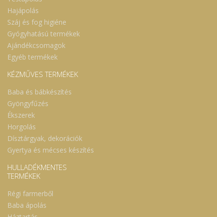
Hajápolás
Száj és fog higiéne
Gyógyhatású termékek
Ajándékcsomagok
Egyéb termékek
KÉZMŰVES TERMÉKEK
Baba és bábkészítés
Gyöngyfűzés
Ékszerek
Horgolás
Dísztárgyak, dekorációk
Gyertya és mécses készítés
HULLADÉKMENTES
TERMÉKEK
Régi farmerből
Baba ápolás
Háztartás