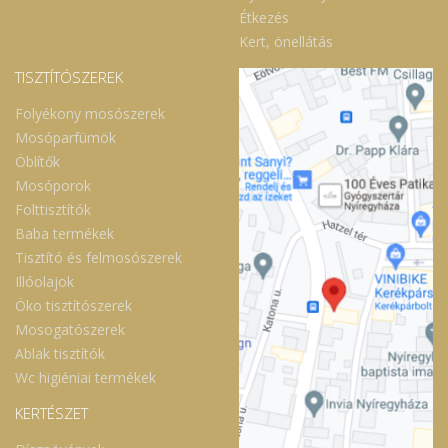
Étkezés
Kert, önellátás
TISZTÍTÓSZEREK
Folyékony mosószerek
Mosóparfümök
Öblítők
Mosóporok
Folttisztítók
Baba termékek
Tisztító és felmosószerek
Illóolajok
Öko tisztítószerek
Mosogatószerek
Ablak tisztítók
Wc higiéniai termékek
KERTÉSZET