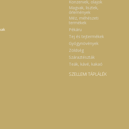
Konzervek, olajok
Magvak, lisztek,
őrlemények
Méz, méhészeti
termékek
Pékáru
nak
Tej és tejtermékek
Gyógynövények
Zöldség
Száraztészták
Teák, kávé, kakaó
SZELLEMI TÁPLÁLÉK