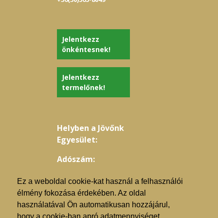
Jelentkezz
önkéntesnek!
Jelentkezz
termelőnek!
Helyben a Jövőnk
Egyesület:
Adószám:
18801394-1-15
Ez a weboldal cookie-kat használ a felhasználói
élmény fokozása érdekében. Az oldal
használatával Ön automatikusan hozzájárul,
hogy a cookie-ban apró adatmennyiséget