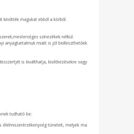
t kinőtték magukat ebből a körből.
ószerek,mesterséges színezékek nélkül.
 anyagtartalmuk miatt is jól beilleszthetőek
szertjét is kiválthatja, kisétkezésekre vagy
knek tudható be:
és élelmiszerérzékenység tüneteit, melyek ma