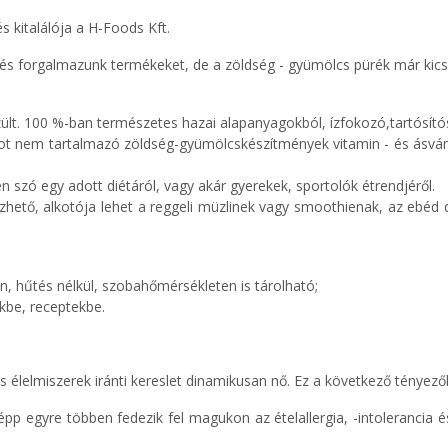
 kitalálója a H-Foods Kft.
s forgalmazunk termékeket, de a zöldség - gyümölcs pürék már kicsi
zült. 100 %-ban természetes hazai alapanyagokból, ízfokozó,tartósít
ot nem tartalmazó zöldség-gyümölcskészítmények vitamin - és ásványi
n szó egy adott diétáról, vagy akár gyerekek, sportolók étrendjéről.
ető, alkotója lehet a reggeli müzlinek vagy smoothienak, az ebéd des
an, hűtés nélkül, szobahőmérsékleten is tárolható;
kbe, receptekbe.
 élelmiszerek iránti kereslet dinamikusan nő. Ez a következő tényező
p egyre többen fedezik fel magukon az ételallergia, -intolerancia 