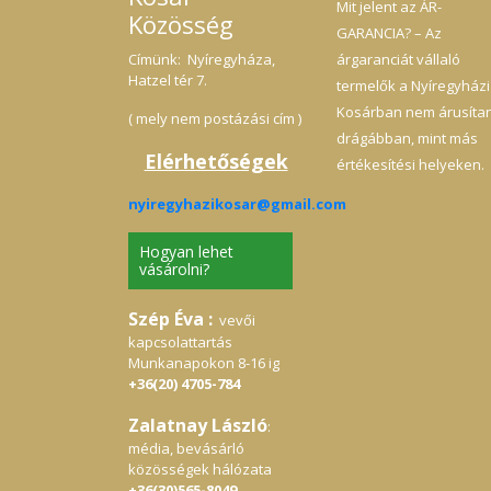
Mit jelent az ÁR-
Közösség
GARANCIA? – Az
Címünk: Nyíregyháza,
árgaranciát vállaló
Hatzel tér 7.
termelők a Nyíregyházi
Kosárban nem árusíta
( mely nem postázási cím )
drágábban, mint más
Elérhetőségek
értékesítési helyeken.
nyiregyhazikosar@gmail.com
Hogyan lehet
vásárolni?
Szép Éva :
vevői
kapcsolattartás
Munkanapokon 8-16 ig
+36(20) 4705-784
Zalatnay László
:
média, bevásárló
közösségek hálózata
+36(30)565-8049