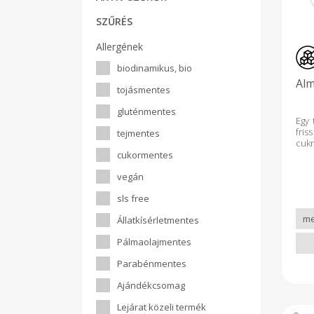
SZŰRÉS
Allergének
biodinamikus, bio
Alm
tojásmentes
gluténmentes
Egy 
fris
tejmentes
cuk
tar
cukormentes
ta
vegán
átv
elő
sls free
sütj
jell
Állatkísérletmentes
más
álla
Pálmaolajmentes
A fe
n
Parabénmentes
sz
nyu
Ajándékcsomag
cs
oda
Lejárat közeli termék
ha