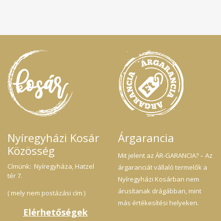
Nyíregyházi Kosár
Árgarancia
Közösség
Mit jelent az ÁR-GARANCIA? – Az
Címünk: Nyíregyháza, Hatzel
árgaranciát vállaló termelők a
tér 7.
Nyíregyházi Kosárban nem
árusítanak drágábban, mint
( mely nem postázási cím )
más értékesítési helyeken.
Elérhetőségek