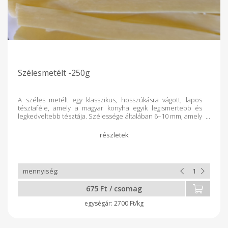
Szélesmetélt -250g
A széles metélt egy klasszikus, hosszúkásra vágott, lapos
tésztaféle, amely a magyar konyha egyik legismertebb és
legkedveltebb tésztája. Szélessége általában 6–10 mm, amely
ideálissá teszi tartalmas, sűrűbb feltétek és szószok mellé.
Főbb jellemzők: Forma: lapos, széles csíkokba vágott tészta
Állag: főzve rugalmas és telt, jól tartja a formáját Felhasználás:
sokoldalú édes és sós ételekhez egyaránt tökéletes Magyar
klasszikusok, például túrós csusza, mákos tészta vagy diós
tészta is ezzel készülnek Konyhai szerepe: egyszerre házias
és ünnepi; gyakran jelenik meg hagyományos ebédek és
családi fogások részeként A széles metélt a magyar
675 Ft / csomag
tésztahagyomány egyik alapköve: egyszerű, mégis rendkívül
változatosan felhasználható. :) 8-tojásos száraztészta,
2700 Ft/kg
rétesliszt felhasználásával.