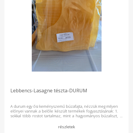
Lebbencs-Lasagne tészta-DURUM
A durum egy ősi keményszemű búzafajta, nézzük meg milyen
előnyei vannak a belőle készült termékek fogyasztásának: 1.
sokkal több rostot tartalmaz, mint a hagyományos búzaliszt,
ami az emésztésünkre kedvezően hat, a rostok lassítják a
szénhidrát felszívódását, ezért a durumbúzából készült
termékek foigyasztását követően később éhezünk meg, 2.