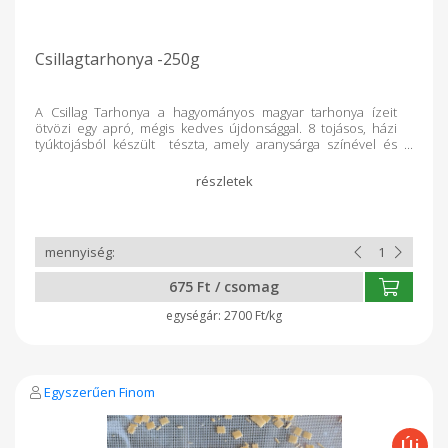
Csillagtarhonya -250g
A Csillag Tarhonya a hagyományos magyar tarhonya ízeit
ötvözi egy apró, mégis kedves újdonsággal. 8 tojásos, házi
tyúktojásból készült tészta, amely aranysárga színével és
gazdag ízével bármely családi étkezést különlegessé tesz.
Csillag alakja nemcsak a gyerekek kedvence lehet, hanem a
tányér dísze is. Köretként és levesbetétként is kiválóan
használható, legyen szó pirított tésztalevesről vagy egy
hagyományos vasárnapi pörkölt mellé tálalva. Minőség,
hagyomány és egy csipetnyi csillagfény az asztalon. :)
675 Ft / csomag
2700 Ft/kg
Egyszerűen Finom