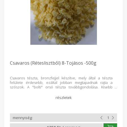
Csavaros (Réteslisztből) 8-Tojásos -500g
Csavaros tészta, bronzfejjel készítve, mely által a tészta
felülete érdesebb, ezáltal jobban megtapadnak rajta a
szószok. A "bolti" orsó tészta továbbgondolása. Kisebb
méretre vágjuk, ezáltal gyermekek is könnyebben fogyasztják,
a tányéron is esztétikusabb hatást kelt. Felhasználható
pörköltekhez, valamint más tésztaételekhez, például sajtos
vagy tejfölös fogásokhoz is.