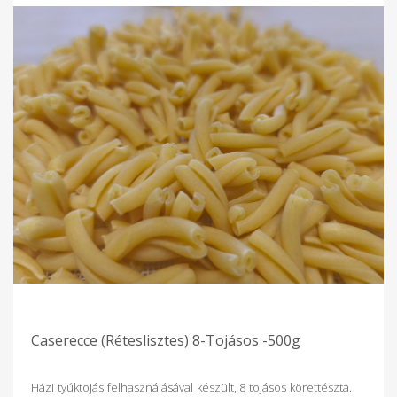
tartalma is hozzájárul a könnyebb emészthetőséghez, így és
a benne lévő tápanyagok jobban fel tudnak szívódni. Az ősi
búzafajták, ahogy az alakor is, jóval kevesebb glutént
tartalmaz. Az alakor ugyanis nem tartalmazza az alfa-gliadin
nevű gluténcsoportot, ami általában az érzékenységet
kiváltja. (ennek ellenére, gluténérzékenység esetén az
alakorbúza kipróbálását minden esetben orvosi konzultáció
előzze meg! )
Caserecce (Réteslisztes) 8-Tojásos -500g
Házi tyúktojás felhasználásával készült, 8 tojásos körettészta.