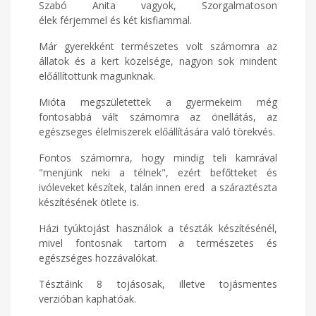
Szabó Anita vagyok, Szorgalmatoson
élek férjemmel és két kisfiammal.
Már gyerekként természetes volt számomra az
állatok és a kert közelsége, nagyon sok mindent
előállítottunk magunknak.
Mióta megszületettek a gyermekeim még
fontosabbá vált számomra az önellátás, az
egészseges élelmiszerek előállítására való törekvés.
Fontos számomra, hogy mindig teli kamrával
"menjünk neki a télnek", ezért befőtteket és
ivóleveket készítek, talán innen ered a száraztészta
készítésének ötlete is.
Házi tyúktojást használok a tészták készítésénél,
mivel fontosnak tartom a természetes és
egészséges hozzávalókat.
Tésztáink 8 tojásosak, illetve tojásmentes
verzióban kaphatóak.