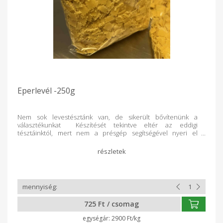
Eperlevél -250g
Nem sok levestésztánk van, de sikerült bővítenünk a
választékunkat Készítését tekintve eltér az eddigi
tésztáinktól, mert nem a présgép segítségével nyeri el
végleges formáját, hanem ún. 'nyújtásos technikával'
formálódik. Szeretem a hagyományokat, szerintem az egyik
legszebb szavunk is. Egy olyan géppel dolgozom az eperlevél
készítése során, melyet egy, már csak a szerettei emlékeiben
élő néni használt sok sok éven keresztül. Szeretnék méltó
utódja lenni s legalább olyan finom és közkedvelt tésztát
készíteni ahogyan ő is tette.
725 Ft / csomag
2900 Ft/kg