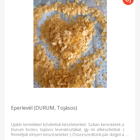
Eperlevél (DURUM, Tojásos)
Újabb termékkel bővítettük készletünket. Sokan kerestétek a
Durum lisztes, tojásos levestésztákat, így mi elkészítettük :)
Reméljük elnyeri tetszéseteket :) Összeszedtünk pár dolgot a
durumlisztes termékekről, a teljesség igénye nélkül: A durum