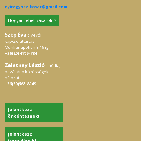
nyiregyhazikosar@gmail.com
Hogyan lehet vásárolni?
Szép Éva :
vevői
kapcsolattartás
Munkanapokon 8-16 ig
+36(20) 4705-784
Zalatnay László
: média,
bevásárló közösségek
hálózata
+36(30)565-8049
Jelentkezz
önkéntesnek!
Jelentkezz
termelőnek!