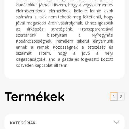
kiadásokkal járhat. Hiszem, hogy a vegyszermentes
élelmiszereknek elérhetőnek kellene lennie azok
számára is, akik nem tehetik meg feltétlenül, hogy
jóval magasabb áron vásároljanak. Ehhez igazodik
az árképzési stratégiánk. Transzparenciával
szeretnénk bizonyítani a Nyíregyházi
Kosárközösségnek, remélem sikerül elnyernünk
ennek a remek Közösségnek a tetszését és
bizalmát! Hitem, hogy a jövő a helyi
kisgazdaságoké, ahol a gazda és fogyasztó között
közvetlen kapcsolat áll fenn.
Termékek
1
2
KATEGÓRIÁK