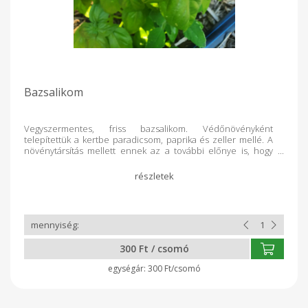
Bazsalikom
Vegyszermentes, friss bazsalikom. Védőnövényként
telepítettük a kertbe paradicsom, paprika és zeller mellé. A
növénytársítás mellett ennek az a további előnye is, hogy
nagyon sok van belőle.A mediterrán, de különösen olasz
konyha nagyon kedveli. Valamilyen tésztás étel mellé, vagy
azzal összekeverve, mellé valamilyen paradicsomos szósz,
és kapunk is egy teljesértékű ételt ebben a rekkenő
hőségben.
300 Ft / csomó
300 Ft/csomó