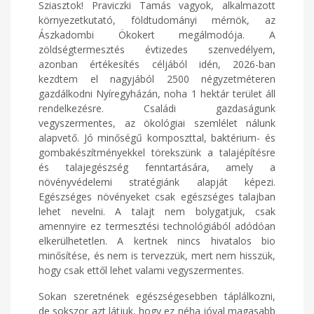
Sziasztok! Praviczki Tamás vagyok, alkalmazott
környezetkutató, földtudományi mérnök, az
Ászkadombi Ökokert megálmodója. A
zöldségtermesztés évtizedes szenvedélyem,
azonban értékesítés céljából idén, 2026-ban
kezdtem el nagyjából 2500 négyzetméteren
gazdálkodni Nyíregyházán, noha 1 hektár terület áll
rendelkezésre. Családi gazdaságunk
vegyszermentes, az ökológiai szemlélet nálunk
alapvető. Jó minőségű komposzttal, baktérium- és
gombakészítményekkel törekszünk a talajépítésre
és talajegészség fenntartására, amely a
növényvédelemi stratégiánk alapját képezi.
Egészséges növényeket csak egészséges talajban
lehet nevelni. A talajt nem bolygatjuk, csak
amennyire ez termesztési technológiából adódóan
elkerülhetetlen. A kertnek nincs hivatalos bio
minősítése, és nem is tervezzük, mert nem hisszük,
hogy csak ettől lehet valami vegyszermentes.
Sokan szeretnének egészségesebben táplálkozni,
de sokszor azt látjuk, hogy ez néha jóval magasabb