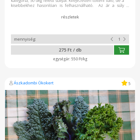
kategória, 50 dkg feletti súllyal. Kifejezetten tölteni való, de a
kisebbekhez hasonlóan is felhasználható. Az ár a súly
függvényében változhat! Lehet grillezni, rántani, főzeléket
főzni belőle, tölteni, paradicsom szószhoz hozzáfőzni,
reszelve elkészíteni, stb. Sokoldalú zöldség, vitathatatlan.
Nyári melegben lecsót is fel lehet ütni vele, ami új dimenziót
nyit. Hálás növény, vegyszermentesen könnyen
termeszthető, de minden törődést nagyon meghálál. Kétféle
színváltozatban érhető el: sárga és zöld. Utóbbiból kevesebb
kelt ki, ám ízben semmi különbség, ezért azon múlik, milyen
275 Ft / db
színű kerül a kosaradba, hogy éppen melyikből tudom a
legszebbeket szedni.
550 Ft/kg
Ászkadombi Ökokert
5