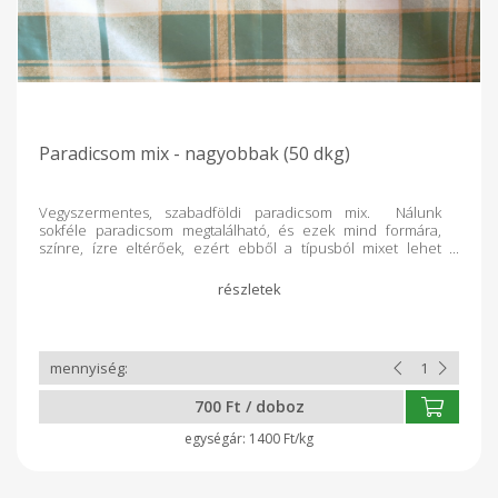
Paradicsom mix - nagyobbak (50 dkg)
Vegyszermentes, szabadföldi paradicsom mix. Nálunk
sokféle paradicsom megtalálható, és ezek mind formára,
színre, ízre eltérőek, ezért ebből a típusból mixet lehet
rendelni. Kiemelendő, hogy több, Nyírségre jellemző tájfajta
is megtalálható köztük, amelyek bolti forgalomban már
nincsenek. Nagyobb fajták esetén ilyenek például: Nyírbátori,
Gulácsi burgonyalevelű, Jándi tájfajták. De vannak más,
hobbikertészetekből származó fajták is. Olyan is, ami szinte
fekete, de a belseje piros ugyanúgy. Durván édes.
700 Ft / doboz
1400 Ft/kg