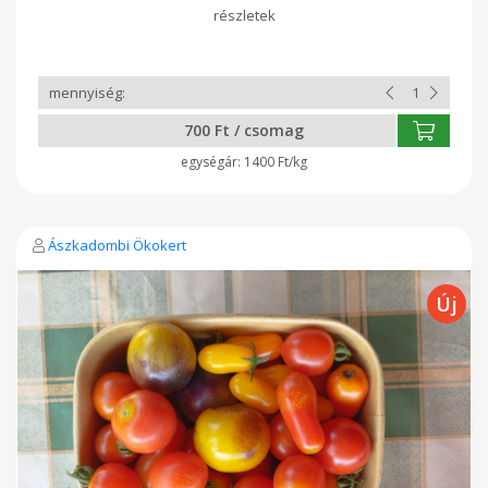
szubjektív) zölden sokkal finomabb. Ezt a felismerést
Cipusron tapasztaltam meg, amikor az ottani görög salátát
ettük, amibe zölden vágják bele ezt a típusú paprikát. Azóta
nem is esszük másképp. Ettől függetlenül, ha nem fogy el már
zölden, lesz piros változatban is, de erre komolyabb téttel
nem fogadnék. De ki tudja. Mindenesetre szabadföldön ez
lett az első fecske paprika fronton. Ez a Batory F1 hibrid fajta,
700 Ft / csomag
amelyet palántaként is árusítottunk.
1400 Ft/kg
Ászkadombi Ökokert