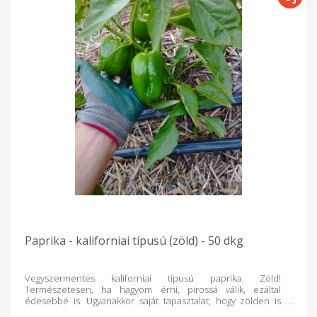
Paprika - kaliforniai típusú (zöld) - 50 dkg
Vegyszermentes kaliforniai típusú paprika. Zöld!
Természetesen, ha hagyom érni, pirossá válik, ezáltal
édesebbé is. Ugyanakkor saját tapasztalat, hogy zölden is
kiválóan fogyasztható, olyannyira, hogy szerintem (és ez