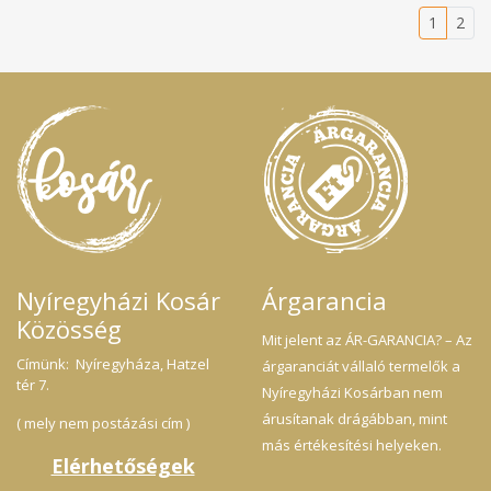
1
2
Nyíregyházi Kosár
Árgarancia
Közösség
Mit jelent az ÁR-GARANCIA? – Az
Címünk: Nyíregyháza, Hatzel
árgaranciát vállaló termelők a
tér 7.
Nyíregyházi Kosárban nem
árusítanak drágábban, mint
( mely nem postázási cím )
más értékesítési helyeken.
Elérhetőségek