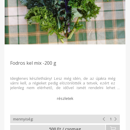
Fodros kel mix -200 g
Ideiglenes készlethiány! Lesz még idén, de az újakra még
várni kell, a régieket pedig elözönlötték a tetvek, ezért ez
jelenleg nem elérhető, de idővel ismét rendelni lehet
természetesen. Vegyszermentesen nevelt fodros kel mix.
~200g/csomag. Három fajta fodros kel vegyesen
összeválogatva. A fajták között érezhetően van különbség
ízvilágban. Elkészíthető salátákba keverve, de főzeléknek is
alapanyag lehet. Egyszer véletlenül grillezés során picit
hőkezelve lett, és nagyon finom, nem fonnyad meg, jó a
textúrája. Nyersen fogyasztva érdemes keverni mással is,
mert minél sötétebb színű a levél, annál markánsabb íze
500 Ft / csomag
van.