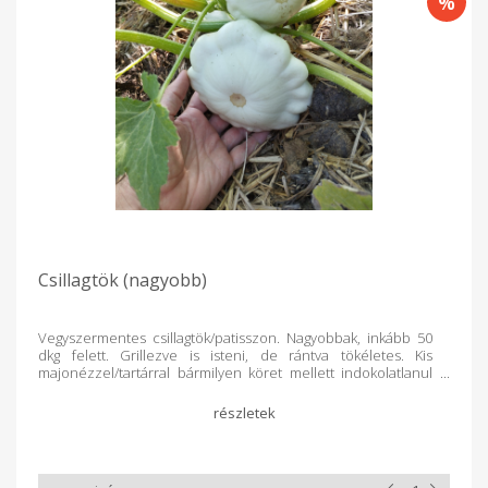
Csillagtök (nagyobb)
Vegyszermentes csillagtök/patisszon. Nagyobbak, inkább 50
dkg felett. Grillezve is isteni, de rántva tökéletes. Kis
majonézzel/tartárral bármilyen köret mellett indokolatlanul
sokat tudnánk fogyasztani belőle. Piacon is beszélgetek
emberekkel, egészen elképesztő számomra, mennyire
megosztó zöldség. Ennek nem értem az okát, mégsem egy
pacalpörköltről beszélgetünk (kedvenceim egyike), mert a
pacalnál legalább megértem az okot, de ebben az esetben
csakis valami fatális tévedésről lehet szó. Rántva és grillezve