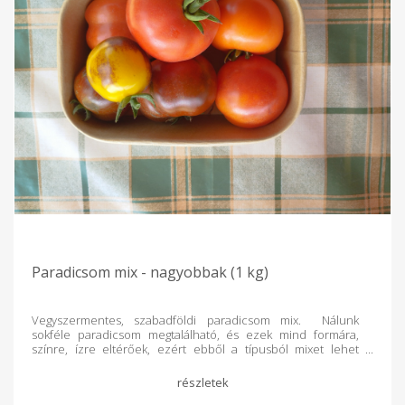
Paradicsom mix - nagyobbak (1 kg)
Vegyszermentes, szabadföldi paradicsom mix. Nálunk
sokféle paradicsom megtalálható, és ezek mind formára,
színre, ízre eltérőek, ezért ebből a típusból mixet lehet
rendelni. Kiemelendő, hogy több, Nyírségre jellemző tájfajta
is megtalálható köztük, amelyek bolti forgalomban már
nincsenek. Nagyobb fajták esetén ilyenek például: Nyírbátori,