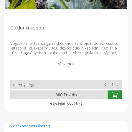
Cukkini (kisebb)
Vegyszermentes sárga/zöld cukkini. Ez kifejezetten a kisebb
kategória, igyekszem 30-50 dkg-os cukkiniket adni. Az ár a
súly függvényében változhat! Lehet grillezni, rántani,
főzeléket főzni belőle, tölteni, paradicsom szószhoz
hozzáfőzni, reszelve elkészíteni, stb. Sokoldalú zöldség,
vitathatatlan. Nyári melegben lecsót is fel lehet ütni vele, ami
új dimenziót nyit. Hálás növény, vegyszermentesen könnyen
termeszthető, de minden törődést nagyon meghálál. Kétféle
színváltozatban érhető el: sárga és zöld. Utóbbiból kevesebb
kelt ki, ám ízben semmi különbség, ezért azon múlik, milyen
színű kerül a kosaradba, hogy éppen melyikből tudom a
300 Ft / db
legszebbeket szedni.
600 Ft/kg
Ászkadombi Ökokert