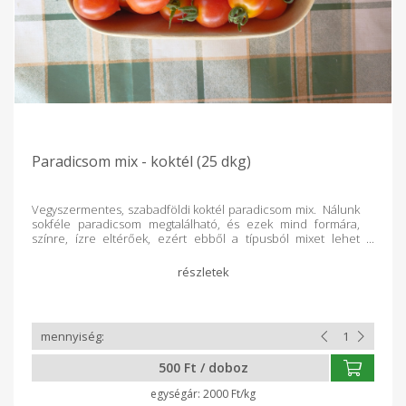
Paradicsom mix - koktél (25 dkg)
Vegyszermentes, szabadföldi koktél paradicsom mix. Nálunk
sokféle paradicsom megtalálható, és ezek mind formára,
színre, ízre eltérőek, ezért ebből a típusból mixet lehet
rendelni. Kiemelendő, hogy több, Nyírségre jellemző tájfajta
is megtalálható köztük, amelyek bolti forgalomban már
nincsenek. Koktélparadicsomok esetén ilyenek például:
Tiszavasvári, Máriapócsi tájfajták. De vannak más,
hobbikertészetekből származó fajták is.
500 Ft / doboz
2000 Ft/kg