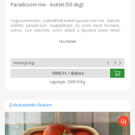
Paradicsom mix - koktél (50 dkg)
Vegyszermentes, szabadföldi koktél paradicsom mix. Nálunk
sokféle paradicsom megtalálható, és ezek mind formára,
színre, ízre eltérőek, ezért ebből a típusból mixet lehet
rendelni. Kiemelendő, hogy több, Nyírségre jellemző tájfajta
is megtalálható köztük, amelyek bolti forgalomban már
nincsenek. Koktélparadicsomok esetén ilyenek például:
Tiszavasvári, Máriapócsi tájfajták. De vannak más,
hobbikertészetekből származó fajták is.
1000 Ft / doboz
2000 Ft/kg
Ászkadombi Ökokert