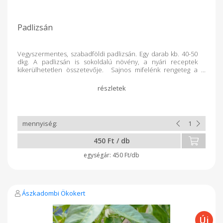
Padlizsán
Vegyszermentes, szabadföldi padlizsán. Egy darab kb. 40-50
dkg. A padlizsán is sokoldalú növény, a nyári receptek
kikerülhetetlen összetevője. Sajnos mifelénk rengeteg a
krumplibogár minden évben, és pár hete megjelentek rajta
az első krumplibogarak. Mivel korábbi tapasztalataim alapján
semmilyen vegyszermentes megoldás nem bizonyult
megnyugtatónak, idén már rögtön a legelején kézzel (!)
szedtem össze őket, amíg csak páran voltak. Az eredmény
tökéletes, a fáradságos munka megtette hatását. Igaz, csak 45
tövem van (lesz cirmos mintázatú is később).
450 Ft / db
450 Ft/db
Ászkadombi Ökokert