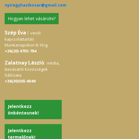
nyiregyhazikosar@gmail.com
Hogyan lehet vásárolni?
Szép Éva :
vevői
kapcsolattartás
Munkanapokon 8-16 ig
+36(20) 4705-784
Zalatnay László
: média,
bevásárló közösségek
hálózata
+36(30)565-8049
Jelentkezz
önkéntesnek!
Jelentkezz
termelőnek!