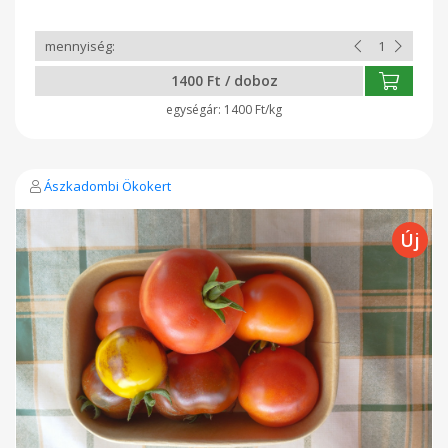
Gulácsi burgonyalevelű, Jándi tájfajták. De vannak más,
hobbikertészetekből származó fajták is. Olyan is, ami szinte
fekete, de a belseje piros ugyanúgy. Durván édes.
1400 Ft / doboz
1400 Ft/kg
Ászkadombi Ökokert