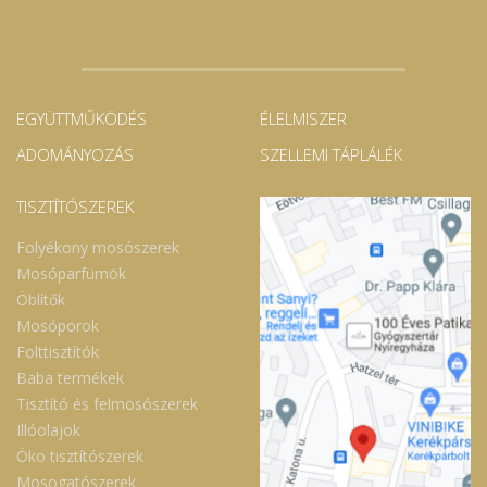
bársonyossá teszi bőrt. Kecsketej gazdag ásványi
anyagokban, proteinben és számos vitaminban (A,D, E, K, B1,
B2, B5). Táplálja, hidratálja a bőrt, gyulladáscsökkentő,
kifejezettem hatékony száraz, ekcémás és idősödő bőr
esetén. Shea vaj gyorsítja a hegképződést. Óvja, táplálja,
puhává teszi, ápolja, regenerálja a bőrt, helyreállítja a
EGYÜTTMŰKÖDÉS
rugalmasságát. Hidratáló, gyulladáscsökkentő,
ÉLELMISZER
öregedéslassító. Ricinusolaj ráncokat kisimítja, a bőrt
hidratálja. Gyulladáscsökkentő, izomlazítók, fájdalomcsillapító
ADOMÁNYOZÁS
SZELLEMI TÁPLÁLÉK
hatású, kisebb sebeket, horzsolásokat vagy napégést
kezelhetünk vele, valamint a pattanások visszaszorításában is
érdemes próbát tenni vele. A rózsaszín agyag a magmás
TISZTÍTÓSZEREK
kőzetek földpátjainak bomlása során alakult ki. Az összes
kémiai elem megtalálható az agyagokban, amely az ember
Folyékony mosószerek
kémiai összetevőit is alkotja. Gazdagon tartalmaz különféle
Mosóparfümök
ásványokat, mint a szilícium, alumínium, magnézium, kálcium,
vas, foszfor, réz, cink, szelénium, kobalt, mangán.A bőrt
Öblítők
nyugtató, tisztító, méregtelenítő, szerkezetjavító és
Mosóporok
regeneráló hatású. Nagyon jó a pattanásos, gyulladt bőrre, de
bármely bőrtípusra használható. A méregtelenítésen kívül, a
Folttisztítók
nehézfémeket is képes megkötni.
Baba termékek
Tisztító és felmosószerek
Illóolajok
Öko tisztítószerek
Mosogatószerek