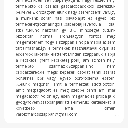
termékünkben sem.Alapanyagaink nagy részét helyi
termelőktől,kis családi gazdálkodásokból szerezzük
be.Mivel 2 országban élünk nagy szerencsénk van,így
a munkánk során házi olívaolajat és egyéb bio
termékeket(rozmaringolaj,babérolaj,levendula olaj
stb) tudunk használni,Így BIO minőséget tudunk
biztosítani normál áron.Nagyon fontos még
megemlítenem hogy a szappanjaink pálmaolajat sem
tartalmaznak.Így e termékek használatával óvjuk az
esőerdők lakóinak életterét.Minden szappanuk alapja
a kecsketej (nem kecsketej por!!) ami szintén helyi
termelőtől származik.Szappanjaink nem
csodaszerek,de mégis képesek csodát tenni száraz
bőr,aknés bőr vagy egyéb bőrprobléma esetén.
„Célunk megőrizni amit a természet adott,pótolni
amit megtagadott és még szebbé tenni ami már
megadatott” Adjon egy esély magának és próbálja ki
gyógynövényszappanjainkat! Felmerülő kérdéseket a
következő email címen
várok:marcsiszappan@gmail.com