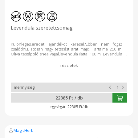
Levendula szeretetcsomag
Különleges,eredeti ajándékot keresel?Ebben nem fogsz
csalódni.Biztosan nagy tetszést arat majd. Tartalma 250 ml
Oliva testápoló shea vajjal,levendula ilattal 100 ml Levendula
hidrolatum 70grammos Sziv alakú kecsketejes
gyógynövényszappan 30gramm Szemkörnyékápoló zöldtea
kivonattal 6 ml Málnás ajakápoló shea vajjal Natur
ajándékdoboz Ajándékcsomagolás
22385 Ft / db
22385 Ft/db
MagicHerb