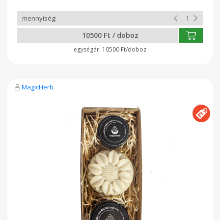
ápolására is használható Ajakbalzsam málna - Ajakápolók
- MagicHerb.eu 1 db Meseszép sziv alakú kecsketejes
gyógynövényszappan Kecsketejes natúr szappan
virágos szív - Kecsketejes gyógynövény szappanok -
10500 Ft / doboz
MagicHerb.eu 1 db Újrahasznositott ablakos papirdoboz
,diszcsomagolás
10500 Ft/doboz
MagicHerb