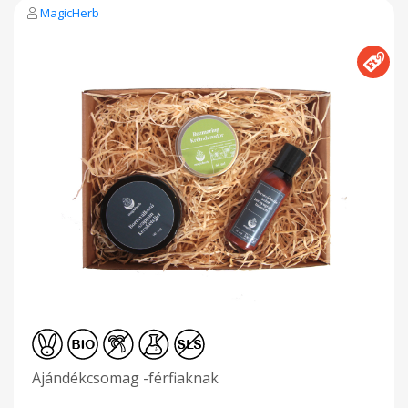
zsírreteg lebontását . Bőrfiatalító arckrém hyaluron savval és
MagicHerb
bio borágó olajjal fényvédelemmel. Legújabb arckrémünk az
eddig sikerrel alkalmazott és sokak által nagyon kedvelt
összetevőkön kívül tartalmaz még egy óriási adag hyaluron
savat,bio borágó olajat és acmella kivonatot,melyek
segítségével arcunk üdévé varázsolható.Apró
ráncaink,szarkalábaink eltűnnek,mélyebb ráncok is
feltöltődnek alkalmazása során.Kellemes bársonyos érzés
amikor felkened és pillanatok alatt felszívódik,így használható
smink alá is.Nagyon fontos megemlíteni hogy ez az első
termékünk ami a legforróbb napokon is segíthet bőrünk
ápolásában,hiszen megfelelő fényvédelemmel rendelkezik.A
legcsodálatosabb azonban mégis csak az hogy mindezt úgy
értük el hogy nem alkalmaztunk káros
anyagokat,parabéneket,fémszármazékokat.Így a bio és natur
kozmetikában is alkalmazhatjuk. Használatát naponta kétszer
reggel és este ajánljuk arctisztítás után borsónyi krémmel
körkörös mozdulatokkal jól masszírozzuk meg arcbőrünket.
Egy kellemes tavaszi virág illatú szappan rózsaszín
agyaggal,melyet minden hölgy társamnak ajánlok.Néhány hét
használata után már látható lesz az eredmény.Arcunk élettel
teli lesz,kisimul,megfiatalodik.Ehhez a termékemhez ajánlom
még tápláló nappali arckrémemet és szemkörnyékápolómat
zöld tea kivonattal. Miért érdemes a magicherb
gyógynövényes kecsketej szappanjait használni? kizárólag
100% natúr és természetes alapanyagokat használtunk a
Ajándékcsomag -férfiaknak
gyártás során 60 %ban tartalmaz bio ökogazdalkodásból
származó olíva olajat,melyet Horvátországból hoztunk apró