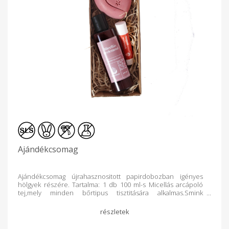
Ajándékcsomag
Ajándékcsomag újrahasznositott papirdobozban igényes
hölgyek részére. Tartalma: 1 db 100 ml-s Micellás arcápoló
tej,mely minden bőrtipus tisztitására alkalmas.Smink
eltávolitására is alkalmas.Káros összetevők nélkül
szabadulhat meg a napi szennyeződésektől. Micellás
arcápoló tej - Arctisztítás - MagicHerb.eu 1 db Málnás
ajakápoló shea vajjal és oliva olajjal,mely a legszárazabb ajkak