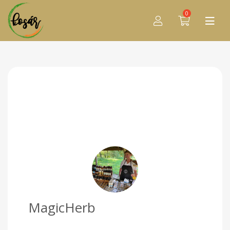
0
MagicHerb