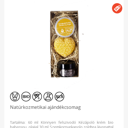
Natúrkozmetikai ajándékcsomag
Tartalma: 60 ml Könnyen felszivodó Kézápoló krém bio
babassou olajjal 30 ml Szemkornyekapolo zoldtea kivonattal