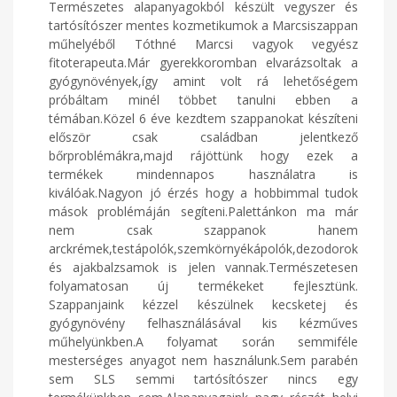
Természetes alapanyagokból készült vegyszer és
tartósítószer mentes kozmetikumok a Marcsiszappan
műhelyéből Tóthné Marcsi vagyok vegyész
fitoterapeuta.Már gyerekkoromban elvarázsoltak a
gyógynövények,így amint volt rá lehetőségem
próbáltam minél többet tanulni ebben a
témában.Közel 6 éve kezdtem szappanokat készíteni
először csak családban jelentkező
bőrproblémákra,majd rájöttünk hogy ezek a
termékek mindennapos használatra is
kiválóak.Nagyon jó érzés hogy a hobbimmal tudok
mások problémáján segíteni.Palettánkon ma már
nem csak szappanok hanem
arckrémek,testápolók,szemkörnyékápolók,dezodorok
és ajakbalzsamok is jelen vannak.Természetesen
folyamatosan új termékeket fejlesztünk.
Szappanjaink kézzel készülnek kecsketej és
gyógynövény felhasználásával kis kézműves
műhelyünkben.A folyamat során semmiféle
mesterséges anyagot nem használunk.Sem parabén
sem SLS semmi tartósítószer nincs egy