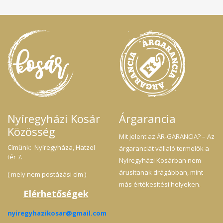
Nyíregyházi Kosár
Árgarancia
Közösség
Mit jelent az ÁR-GARANCIA? – Az
Címünk: Nyíregyháza, Hatzel
árgaranciát vállaló termelők a
tér 7.
Nyíregyházi Kosárban nem
árusítanak drágábban, mint
( mely nem postázási cím )
más értékesítési helyeken.
Elérhetőségek
nyiregyhazikosar@gmail.com