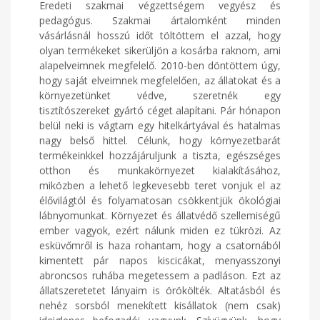
Eredeti szakmai végzettségem vegyész és
pedagógus. Szakmai ártalomként minden
vásárlásnál hosszú időt töltöttem el azzal, hogy
olyan termékeket sikerüljön a kosárba raknom, ami
alapelveimnek megfelelő. 2010-ben döntöttem úgy,
hogy saját elveimnek megfelelően, az állatokat és a
környezetünket védve, szeretnék egy
tisztítószereket gyártó céget alapítani. Pár hónapon
belül neki is vágtam egy hitelkártyával és hatalmas
nagy belső hittel. Célunk, hogy környezetbarát
termékeinkkel hozzájáruljunk a tiszta, egészséges
otthon és munkakörnyezet kialakításához,
miközben a lehető legkevesebb teret vonjuk el az
élővilágtól és folyamatosan csökkentjük ökológiai
lábnyomunkat. Környezet és állatvédő szellemiségű
ember vagyok, ezért nálunk miden ez tükrözi. Az
esküvőmről is haza rohantam, hogy a csatornából
kimentett pár napos kiscicákat, menyasszonyi
abroncsos ruhába megetessem a padláson. Ezt az
állatszeretetet lányaim is örökölték. Altatásból és
nehéz sorsból menekített kisállatok (nem csak)