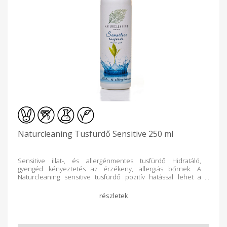
Naturcleaning Tusfürdő Sensitive 250 ml
Sensitive illat-, és allergénmentes tusfürdő Hidratáló,
gyengéd kényeztetés az érzékeny, allergiás bőrnek. A
Naturcleaning sensitive tusfürdő pozitív hatással lehet a
bőrre, megelőzhetjük, csökkenthetjük vagy akár teljesen
megszüntethetjük a kozmetikumok okozta bőrpírt, irritációt
és viszketést. Célunk, hogy NATURCLEANING
életfilozófiánkkal és környezetbarát termékeinkkel
hozzájáruljunk a tiszta egészséges otthon és
munkakörnyezet kialakításához, miközben a lehető