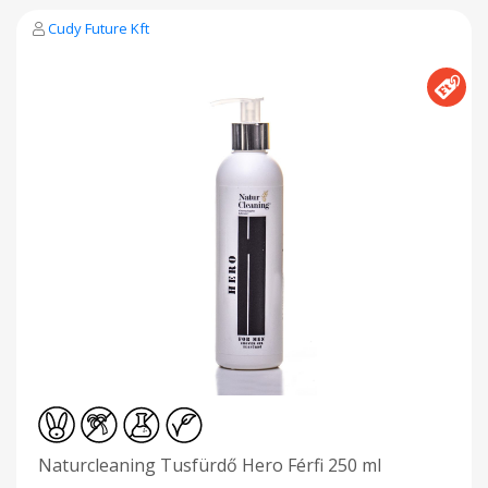
frissességet! Száraz hűvös, közvetlen napfénytől védett
helyen tárolandó! P305+P351 - SZEMBE KERÜLÉS esetén:
Cudy Future Kft
óvatos öblítés vízzel több percen keresztül. A kiürült
flakonokat kidobás helyett, a Kosárházba visszavárjuk!
Gyártó: Cudy Future Kft Nyíregyháza
Naturcleaning Tusfürdő Hero Férfi 250 ml