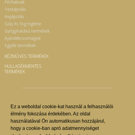
Férfiaknak
Testápolás
Hajápolás
Száj és fog higiéne
Gyógyhatású termékek
Ajándékcsomagok
Egyéb termékek
KÉZMŰVES TERMÉKEK
HULLADÉKMENTES
TERMÉKEK
Ez a weboldal cookie-kat használ a felhasználói
© Nyíregyházi Kosár Közösség 2019.
élmény fokozása érdekében. Az oldal
használatával Ön automatikusan hozzájárul,
Hogyan lehet vásárolni?
hogy a cookie-ban apró adatmennyiséget
GDPR