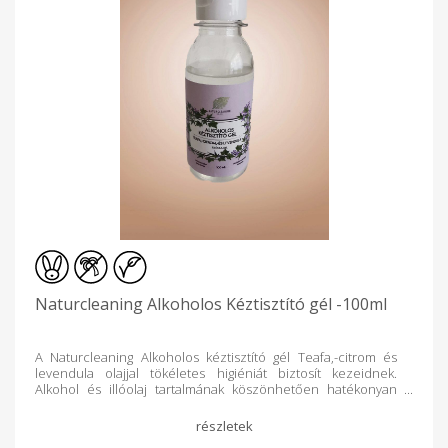
Naturcleaning Alkoholos Kéztisztító gél -100ml
A Naturcleaning Alkoholos kéztisztító gél Teafa,-citrom és
levendula olajjal tökéletes higiéniát biztosít kezeidnek.
Alkohol és illóolaj tartalmának köszönhetően hatékonyan
tisztítja a kezet. Fenntartja a kezek higiénikus tisztaságát.
Élvezd a megfelelő higiéniát és élvezd az illóolajok jótékony
hatását! Öblítést nem igényel! Te is kerültél már olyan