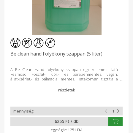
Be clean hand Folyékony szappan (5 liter)
A Be Clean Hand folyékony szappan egy kellemes illatú
kézmosó. Foszfát-, klór,- és parabénmentes, vegán,
állatkísérlet,- és pálmaolaj mentes. Hatékonyan tisztítja a
kezet, miközben bőrvédő adalékanyagokkal ápol. A
szőlőmagolaj a bőr felső rétegeit vitaminnal látja el, regenerál
és gátolja a kiszáradást. 1 ml-t adagoljunk a kézre, majd bő
vízzel öblítsük le. A kiürült flakonokat kidobás helyett, a
Kosárházba visszavárjuk! Gyártó: Cudy Future Kft
Nyíregyháza
6255 Ft / db
1251 Ft/l