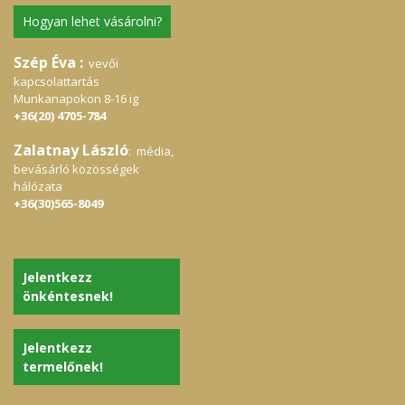
Hogyan lehet vásárolni?
Szép Éva :
vevői
kapcsolattartás
Munkanapokon 8-16 ig
+36(20) 4705-784
Zalatnay László
: média,
bevásárló közösségek
hálózata
+36(30)565-8049
Jelentkezz
önkéntesnek!
Jelentkezz
termelőnek!