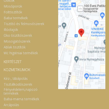
Öblítők
Mosóporok
Folttisztítók
Baba termékek
Tisztító és felmosószerek
Illóolajok
Öko tisztítószerek
Mosogatószerek
Ablak tisztítók
Wc higiéniai termékek
KERTÉSZET
KOZMETIKUMOK
Kéz-, lábápolás
Tisztálkodószerek
Fényvédelem,napozó
termékek
Baba-mama termékek
Arcápolás