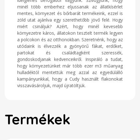
ideiglenes befogadói vagyunk. Szívügyünk, hogy
minél több emberhez eljussanak az állatkísérlet
mentes, környezet és bőrbarát termékeink, ezzel is
zöld utat ajánlva egy szerethetőbb jövő felé. Hogy
miért csináljuk? Azért, hogy minél kevesebb
környezetre káros, állatokon tesztelt termék legyen
a polcokon és az otthonokban. Szeretnénk, hogy az
utódaink is élvezzék a gyönyörű fákat, erdőket,
partokat és családtagként szeressék,
gondoskodjanak kedvenceikről. Inspiráló a tudat,
hogy környezetünket már több ezer m3 műanyag
hulladéktól mentettük meg azzal az egyedülálló
kampányunkkal, hogy a Cudy használt flakonokat
visszavásároljuk, majd újratöltjük.
Termékek