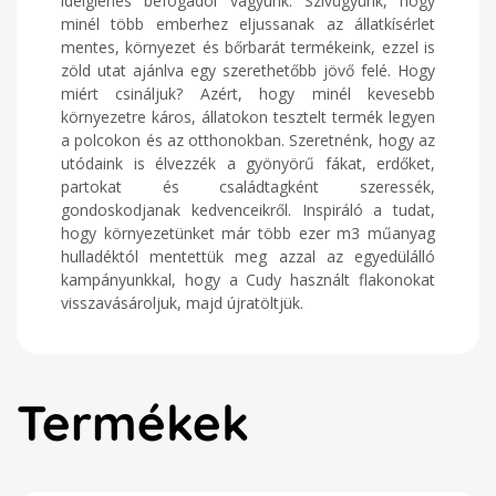
ideiglenes befogadói vagyunk. Szívügyünk, hogy
minél több emberhez eljussanak az állatkísérlet
mentes, környezet és bőrbarát termékeink, ezzel is
zöld utat ajánlva egy szerethetőbb jövő felé. Hogy
miért csináljuk? Azért, hogy minél kevesebb
környezetre káros, állatokon tesztelt termék legyen
a polcokon és az otthonokban. Szeretnénk, hogy az
utódaink is élvezzék a gyönyörű fákat, erdőket,
partokat és családtagként szeressék,
gondoskodjanak kedvenceikről. Inspiráló a tudat,
hogy környezetünket már több ezer m3 műanyag
hulladéktól mentettük meg azzal az egyedülálló
kampányunkkal, hogy a Cudy használt flakonokat
visszavásároljuk, majd újratöltjük.
Termékek