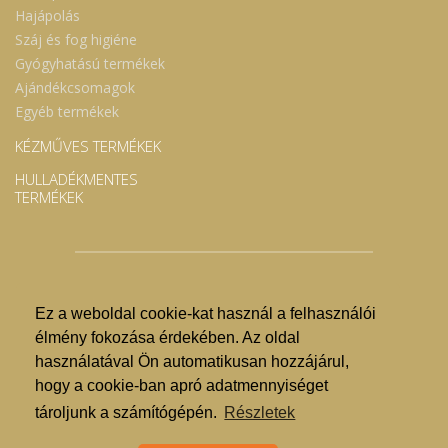
Hajápolás
Száj és fog higiéne
Gyógyhatású termékek
Ajándékcsomagok
Egyéb termékek
KÉZMŰVES TERMÉKEK
HULLADÉKMENTES
TERMÉKEK
Ez a weboldal cookie-kat használ a felhasználói
© Nyíregyházi Kosár Közösség 2019.
élmény fokozása érdekében. Az oldal
használatával Ön automatikusan hozzájárul,
Hogyan lehet vásárolni?
hogy a cookie-ban apró adatmennyiséget
GDPR
tároljunk a számítógépén.
Részletek
ÁSZF