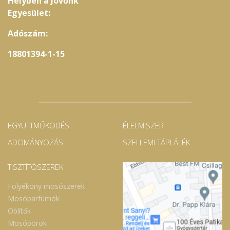
Helyben a Jövőnk
Egyesület:
Adószám:
18801394-1-15
EGYÜTTMŰKÖDÉS
ÉLELMISZER
ADOMÁNYOZÁS
SZELLEMI TÁPLÁLÉK
TISZTÍTÓSZEREK
Folyékony mosószerek
Mosóparfümök
Öblítők
Mosóporok