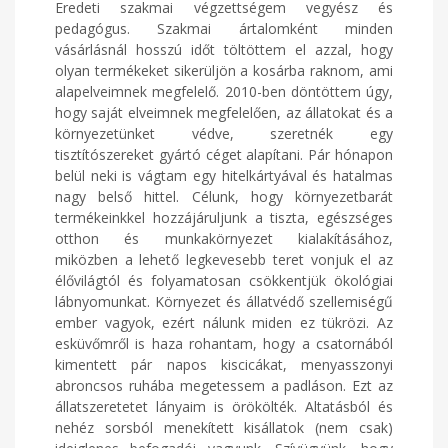
Eredeti szakmai végzettségem vegyész és
pedagógus. Szakmai ártalomként minden
vásárlásnál hosszú időt töltöttem el azzal, hogy
olyan termékeket sikerüljön a kosárba raknom, ami
alapelveimnek megfelelő. 2010-ben döntöttem úgy,
hogy saját elveimnek megfelelően, az állatokat és a
környezetünket védve, szeretnék egy
tisztítószereket gyártó céget alapítani. Pár hónapon
belül neki is vágtam egy hitelkártyával és hatalmas
nagy belső hittel. Célunk, hogy környezetbarát
termékeinkkel hozzájáruljunk a tiszta, egészséges
otthon és munkakörnyezet kialakításához,
miközben a lehető legkevesebb teret vonjuk el az
élővilágtól és folyamatosan csökkentjük ökológiai
lábnyomunkat. Környezet és állatvédő szellemiségű
ember vagyok, ezért nálunk miden ez tükrözi. Az
esküvőmről is haza rohantam, hogy a csatornából
kimentett pár napos kiscicákat, menyasszonyi
abroncsos ruhába megetessem a padláson. Ezt az
állatszeretetet lányaim is örökölték. Altatásból és
nehéz sorsból menekített kisállatok (nem csak)