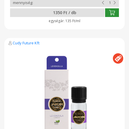
illóolajokat hígítatlanul. Az eukaliptusz illóolajat 5 éves kor
alatti gyermekeknél tilos használni, mivel keringési zavart,
1350 Ft / db
légzésbénulást okozhat. Gyártó: Cudy Future Kft Nyíregyháza
135 Ft/ml
Cudy Future Kft