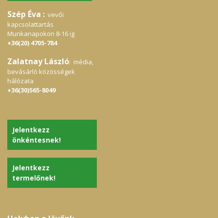
Szép Éva :
vevői
kapcsolattartás
Munkanapokon 8-16 ig
+36(20) 4705-784
Zalatnay László
: média,
bevásárló közösségek
hálózata
+36(30)565-8049
Jelentkezz
önkéntesnek!
Jelentkezz
termelőnek!