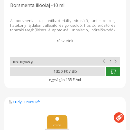
Borsmenta illóolaj -10 ml
A borsmenta olaj antibakteriális, vírusölő, antimikotikus,
hatékony fájdalomcsillapító és görcsoldó, hűsítő, erősítő és
tonizáló.Meghűléses állapotoknál inhaláció, bőrélősködők
ellen lemosás formában, fejfájás, migrén esetén
bedörzsölőszer, fogkrémek, szájápolószerek alkotórésze.
használható még légfrissítésre és tisztítószerekhez adagolás.
Aromás friss és hűsítő illat Gyártó: Cudy Future Kft
Nyíregyháza
1350 Ft / db
135 Ft/ml
Cudy Future Kft