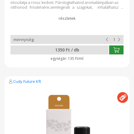
eloszlatja a rossz kedvet. Párologtathatod aromalámpában az
otthonod frissítésére,semlegesíti a szagokat, inhalálhatsz
vele, de tökéletes szaunában és fürdővízbe csepegtetve is.
Baktérium és gombaölő hatású. A bőr egyensúlyának
visszaállítása, száraz és zsíros bőrre is alkalmazható.
Gyulladáscsökkentő és fertőzésgátló jellege mellett, javítja a
vérellátást és az anyagcsere folyamatokat is. Gyártó: Cudy
Future Kft Nyíregyháza
1350 Ft / db
135 Ft/ml
Cudy Future Kft