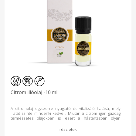
Citrom illóolaj -10 ml
A citromolaj egyszerre nyugtató és vitalizáló hatású, mely
illatát szinte mindenki kedveli. Miután a citrom igen gazdag
természetes olajokban is, ezért a háztartásban olyan
felületek tisztítására is használhatjuk, melyek extra ápolást
igényelnek (pl. fa): - bútorok ápolására, hígítatlanul, egy puha
rongy segítségével, mert fényt ad a fának és taszítja a port -