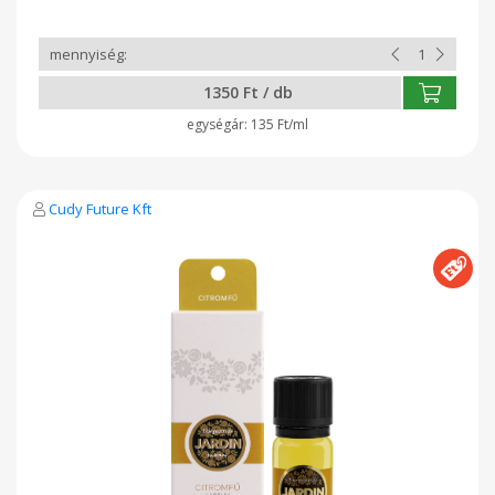
adalékként felmosószerekbe, padlóápolókba (friss illatáért és
ápoló tulajdonsága miatt) - konyhai felülettisztítóként, 10
cseppet vízzel hígítva, szórófejes palackban - légfrissítőként
(hígítva, szórófejes palackban), vagy párologtatóban Gyártó:
Cudy Future Kft Nyíregyháza
1350 Ft / db
135 Ft/ml
Cudy Future Kft