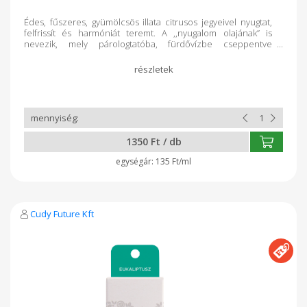
Édes, fűszeres, gyümölcsös illata citrusos jegyeivel nyugtat,
felfrissít és harmóniát teremt. A ,,nyugalom olajának” is
nevezik, mely párologtatóba, fürdővízbe cseppentve
visszaszorítja a negatív érzelmeket, a düht, a stresszt, a
szorongást és alvászavar esetén is sikerrel alkalmazható.
Antibakteriális, gombaölő, vírusölő, gyulladáscsökkentő,
fertőtlenítő és rovarriasztó tulajdonságokkal rendelkezik. Pár
csepp teafaolajjal kombinálva remek tisztítószer válhat
belőle. Leállítja a túlzott izzadást, és megszünteti a
kellemetlen szagokat. Csak öntsön pár csepp illóolajat a
testápolójába vagy dezodorába. Várandóság alatt nem
1350 Ft / db
javasolt a használata. Gyártó: Cudy Future Kft Nyíregyháza
135 Ft/ml
Cudy Future Kft