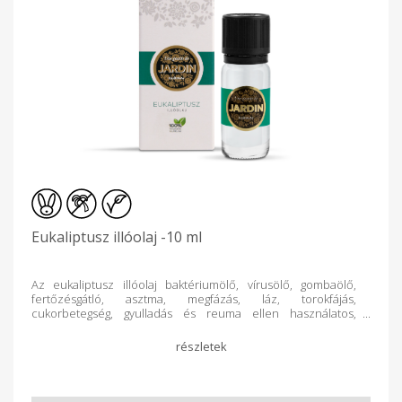
Eukaliptusz illóolaj -10 ml
Az eukaliptusz illóolaj baktériumölő, vírusölő, gombaölő,
fertőzésgátló, asztma, megfázás, láz, torokfájás,
cukorbetegség, gyulladás és reuma ellen használatos,
izomlazító, méregtelenítő hatású. Kiválóan tisztítja a légutakat,
a helyiség levegőjét. Szauna olajok alkotórészeként is
kiválóan használható. Felhasználása: vízzel telt párologtató
edénybe, aromalámpába csepegtessünk 6-8 cseppet az
illóolajból. Alkalmazása csak külsőleg! Sérült bőrfelületen
égető érzést válthat ki. Bőrön soha ne alkalmazzuk az