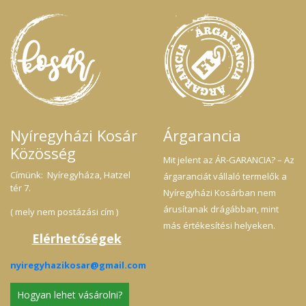
Nyíregyházi Kosár
Árgarancia
Közösség
Mit jelent az ÁR-GARANCIA? – Az
Címünk: Nyíregyháza, Hatzel
árgaranciát vállaló termelők a
tér 7.
Nyíregyházi Kosárban nem
árusítanak drágábban, mint
( mely nem postázási cím )
más értékesítési helyeken.
Elérhetőségek
nyiregyhazikosar@gmail.com
Hogyan lehet vásárolni?