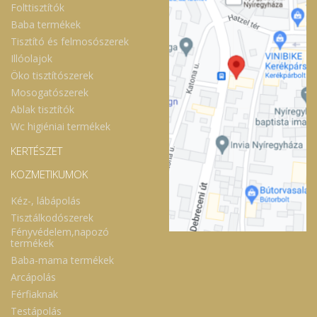
Folttisztítók
Baba termékek
Tisztító és felmosószerek
Illóolajok
Öko tisztítószerek
Mosogatószerek
Ablak tisztítók
Wc higiéniai termékek
KERTÉSZET
KOZMETIKUMOK
Kéz-, lábápolás
Tisztálkodószerek
Fényvédelem,napozó
termékek
Baba-mama termékek
Arcápolás
Férfiaknak
Testápolás