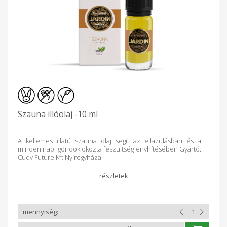
Szauna illóolaj -10 ml
A kellemes illatú szauna olaj segít az ellazulásban és a
minden napi gondok okozta feszültség enyhítésében Gyártó:
Cudy Future Kft Nyíregyháza