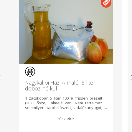
Nagykállói Házi Almalé -5 liter -
S
doboz nélkül
1 zacskóban 5 liter 100 % frissen préselt
Sa
(2023 ősze) almalé van. Nem tartalmaz
b
semmilyen tartósítószert, adalékanyagot,
ad
hozzáadott cukrot vagy színezéket. A
é
felbontás után, hűtés nélkül 3 hétig
ki
megőrzi a minőségét. Felbontás nélkül
a
napfénytől védve 1 évig megőrzi a
a
fogyszthatóságát (Doboz nélkül.)
ta