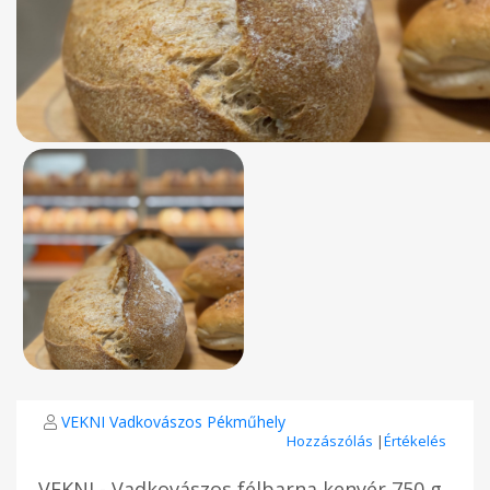
VEKNI Vadkovászos Pékműhely
Hozzászólás
|
Értékelés
VEKNI - Vadkovászos félbarna kenyér 750 g