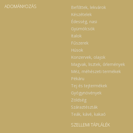
ADOMÁNYOZÁS
Befőttek, lekvárok
Készételek
Édesség, nasi
Gyümölcsök
Italok
Fűszerek
Húsok
Konzervek, olajok
Magvak, lisztek, őrlemények
Méz, méhészeti termékek
Pékáru
Tej és tejtermékek
Gyógynövények
Zöldség
Száraztészták
Teák, kávé, kakaó
SZELLEMI TÁPLÁLÉK