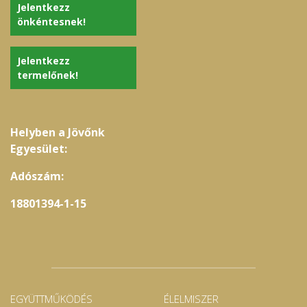
Jelentkezz
önkéntesnek!
Jelentkezz
termelőnek!
Helyben a Jövőnk
Egyesület:
Adószám:
18801394-1-15
EGYÜTTMŰKÖDÉS
ÉLELMISZER