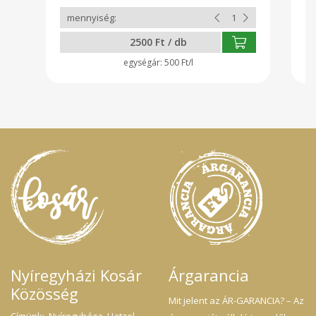
me
lé
pé
2500 Ft / db
ke
fő
500 Ft/l
Nyíregyházi Kosár
Árgarancia
Közösség
Mit jelent az ÁR-GARANCIA? – Az
Címünk: Nyíregyháza, Hatzel