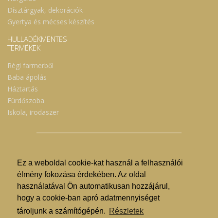
Dísztárgyak, dekorációk
Gyertya és mécses készítés
HULLADÉKMENTES
TERMÉKEK
Régi farmerből
Baba ápolás
Háztartás
Fürdőszoba
Iskola, irodaszer
Ez a weboldal cookie-kat használ a felhasználói
© Nyíregyházi Kosár Közösség 2019.
élmény fokozása érdekében. Az oldal
használatával Ön automatikusan hozzájárul,
Hogyan lehet vásárolni?
hogy a cookie-ban apró adatmennyiséget
GDPR
tároljunk a számítógépén.
Részletek