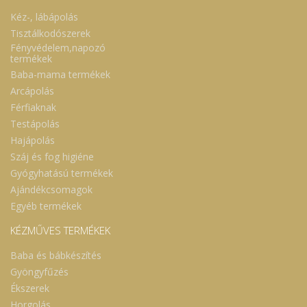
Kéz-, lábápolás
Tisztálkodószerek
Fényvédelem,napozó
termékek
Baba-mama termékek
Arcápolás
Férfiaknak
Testápolás
Hajápolás
Száj és fog higiéne
Gyógyhatású termékek
Ajándékcsomagok
Egyéb termékek
KÉZMŰVES TERMÉKEK
Baba és bábkészítés
Gyöngyfűzés
Ékszerek
Horgolás