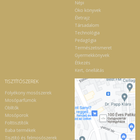
Népi
Öko könyvek
Életrajz
Társadalom
Technológia
Pedagógia
Természetismeret
Gyermekkönyvek
Étkezés
Kert, önellátás
TISZTÍTÓSZEREK
Folyékony mosószerek
Mosóparfümök
Öblítők
Mosóporok
Folttisztítók
Baba termékek
Tisztító és felmosószerek