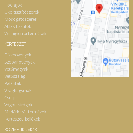
Illóolajok
Öko tisztítószerek
Mosogatószerek
Ablak tisztítók
Wc higiéniai termékek
KERTÉSZET
Dísznövények
Szobanövények
Vetőmagvak
Vetőszalag
Palánták
Virághagymák
Cserjék
Vágott virágok
Madárbarát termékek
Kertészeti kellékek
KOZMETIKUMOK