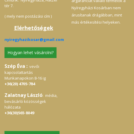
árgaranciát vállaló termelők a
tér 7.
Nyíregyházi Kosárban nem
árusítanak drágábban, mint
( mely nem postázási cím )
más értékesítési helyeken.
Elérhetőségek
nyiregyhazikosar@gmail.com
Hogyan lehet vásárolni?
Szép Éva :
vevői
kapcsolattartás
Munkanapokon 8-16 ig
+36(20) 4705-784
Zalatnay László
: média,
bevásárló közösségek
hálózata
+36(30)565-8049