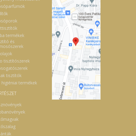
sóparfümök
lítők
sóporok
ttisztítók
ba termékek
ztító és
lmosószerek
óolajok
o tisztítószerek
sogatószerek
ak tisztítók
 higiéniai termékek
RTÉSZET
sznövények
obanövények
tőmagvak
tőszalag
lánták