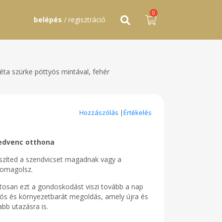
0
belépés
/ regisztráció
éta szürke pöttyös mintával, fehér
Hozzászólás
|
Értékelés
kedvenc otthona
szíted a szendvicset magadnak vagy a
csomagolsz.
osan ezt a gondoskodást viszi tovább a nap
s és környezetbarát megoldás, amely újra és
abb utazásra is.