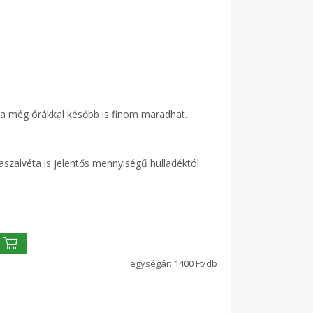
nna még órákkal később is finom maradhat.
aszalvéta is jelentős mennyiségű hulladéktól
1400 Ft/db