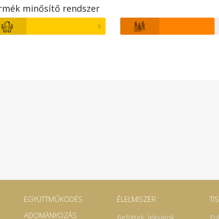
rmék minősítő rendszer
5
EGYÜTTMŰKÖDÉS
ÉLELMISZER
TI
ADOMÁNYOZÁS
Befőttek, lekvárok
Fo