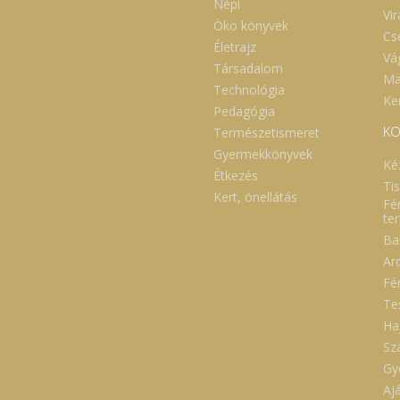
Népi
Vi
Öko könyvek
Cs
Életrajz
Vá
Társadalom
Ma
Technológia
Ker
Pedagógia
KO
Természetismeret
Gyermekkönyvek
Ké
Étkezés
Ti
Kert, önellátás
Fé
te
Ba
Ar
Fé
Te
Ha
Sz
Gy
Aj