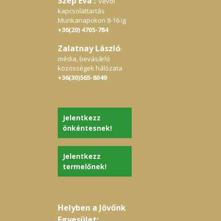
Szép Éva :
vevői
kapcsolattartás
Munkanapokon 8-16 ig
+36(20) 4705-784
Zalatnay László
:
média, bevásárló
közösségek hálózata
+36(30)565-8049
Jelentkezz
önkéntesnek!
Jelentkezz
termelőnek!
Helyben a Jövőnk
Egyesület: