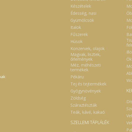
Készételek
Mo
Édesség, nasi
Öb
Gyümölcsök
Mo
Italok
Fol
Fűszerek
Ba
Tis
Húsok
fe
Konzervek, olajok
Ill
Magvak, lisztek,
Ök
őrlemények
Méz, méhészeti
Mo
termékek
Abl
Pékáru
nak
Wc
Tej és tejtermékek
KE
Gyógynövények
Zöldség
Dí
Száraztészták
Sz
Teák, kávé, kakaó
Ve
SZELLEMI TÁPLÁLÉK
Ve
Pa