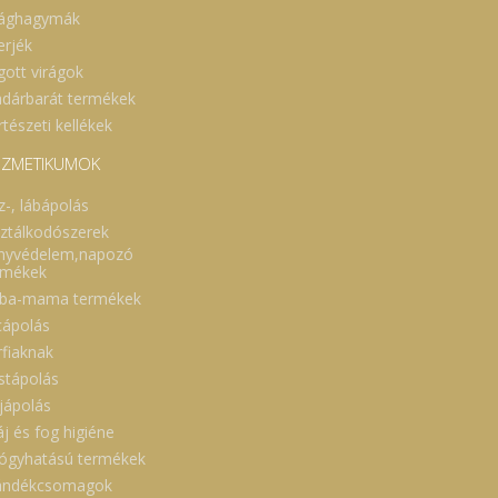
rághagymák
erjék
gott virágok
dárbarát termékek
tészeti kellékek
ZMETIKUMOK
z-, lábápolás
sztálkodószerek
nyvédelem,napozó
rmékek
ba-mama termékek
cápolás
rfiaknak
stápolás
jápolás
áj és fog higiéne
ógyhatású termékek
ándékcsomagok