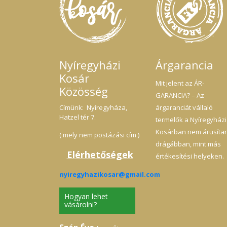
Nyíregyházi
Árgarancia
Kosár
Mit jelent az ÁR-
Közösség
GARANCIA? – Az
Címünk: Nyíregyháza,
árgaranciát vállaló
Hatzel tér 7.
termelők a Nyíregyházi
Kosárban nem árusíta
( mely nem postázási cím )
drágábban, mint más
Elérhetőségek
értékesítési helyeken.
nyiregyhazikosar@gmail.com
Hogyan lehet
vásárolni?