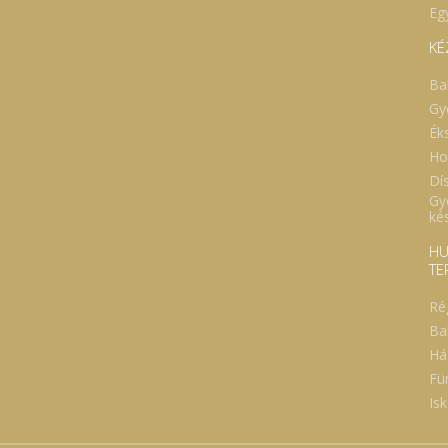
Eg
KÉ
Ba
Gy
Ék
Ho
Dí
Gy
ké
HU
TE
Ré
Ba
Há
Fü
Isk