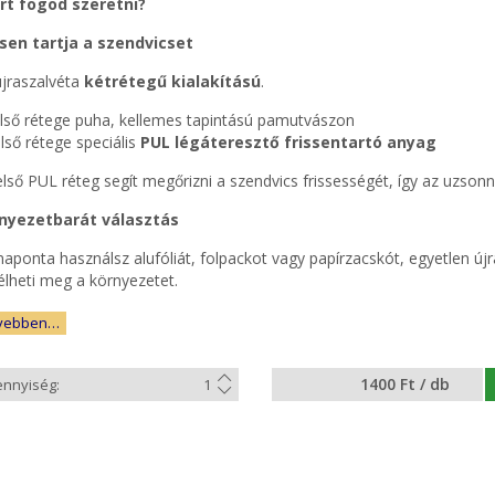
rt fogod szeretni?
ssen tartja a szendvicset
újraszalvéta
kétrétegű kialakítású
.
ülső rétege puha, kellemes tapintású pamutvászon
lső rétege speciális
PUL légáteresztő frissentartó anyag
első PUL réteg segít megőrizni a szendvics frissességét, így az uzso
nyezetbarát választás
aponta használsz alufóliát, folpackot vagy papírzacskót, egyetlen újr
élheti meg a környezetet.
vebben…
1400 Ft / db