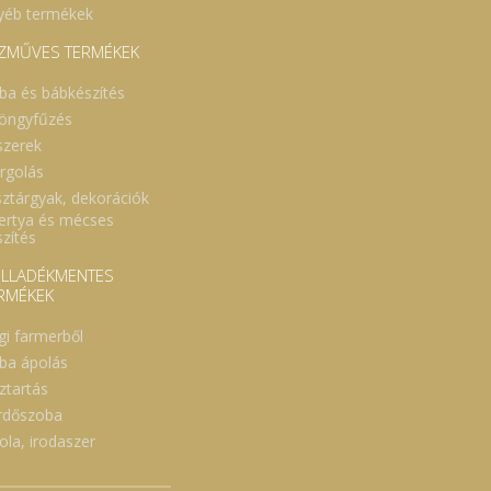
yéb termékek
ZMŰVES TERMÉKEK
ba és bábkészítés
öngyfűzés
szerek
rgolás
sztárgyak, dekorációk
ertya és mécses
szítés
LLADÉKMENTES
RMÉKEK
gi farmerből
ba ápolás
ztartás
rdőszoba
ola, irodaszer