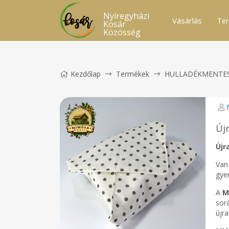
Nyíregyházi
Vásárlás
Ter
Kosár
Közösség
Kezdőlap
Termékek
HULLADÉKMENTE
Új
Újr
Van
gye
A
M
sor
újra