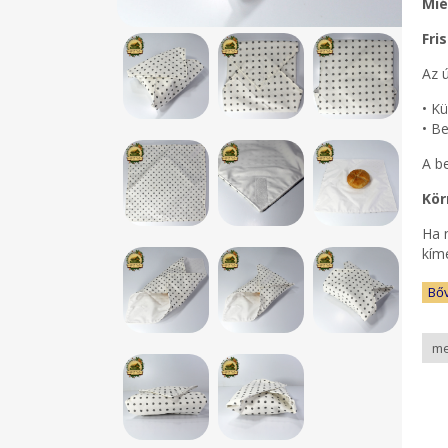
Mié
Fri
Az 
• K
• Be
A b
Kör
Ha n
kím
Bő