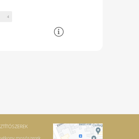
4
SZTÍTÓSZEREK
lyékony mosószerek