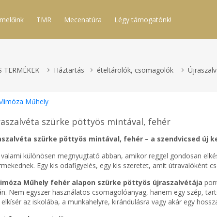
melőink
TMR
Mecenatúra
Légy támogatónk!
S TERMÉKEK
Háztartás
ételtárolók, csomagolók
Újraszalv
Mimóza Műhely
raszalvéta szürke pöttyös mintával, fehér
aszalvéta szürke pöttyös mintával, fehér – a szendvicsed új 
 valami különösen megnyugtató abban, amikor reggel gondosan elké
rmekednek. Egy kis odafigyelés, egy kis szeretet, amit útravalóként 
imóza Műhely fehér alapon szürke pöttyös újraszalvétája
pont
án. Nem egyszer használatos csomagolóanyag, hanem egy szép, tartó
 elkísér az iskolába, a munkahelyre, kirándulásra vagy akár egy hossz