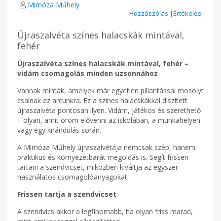
Mimóza Műhely
Hozzászólás
|
Értékelés
Újraszalvéta színes halacskák mintával,
fehér
Újraszalvéta színes halacskák mintával, fehér –
vidám csomagolás minden uzsonnához
Vannak minták, amelyek már egyetlen pillantással mosolyt
csalnak az arcunkra. Ez a színes halacskákkal díszített
újraszalvéta pontosan ilyen. Vidám, játékos és szerethető
– olyan, amit öröm elővenni az iskolában, a munkahelyen
vagy egy kirándulás során.
A Mimóza Műhely újraszalvétája nemcsak szép, hanem
praktikus és környezetbarát megoldás is. Segít frissen
tartani a szendvicset, miközben kiváltja az egyszer
használatos csomagolóanyagokat.
Frissen tartja a szendvicset
A szendvics akkor a legfinomabb, ha olyan friss marad,