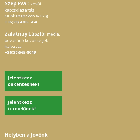
Szép Éva :
vevői
kapcsolattartás
Munkanapokon 8-16 ig
+36(20) 4705-784
Zalatnay László
: média,
bevásárló közösségek
hálózata
+36(30)565-8049
Jelentkezz
önkéntesnek!
Jelentkezz
termelőnek!
Helyben a Jövőnk