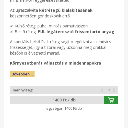
mint amikor reggel elkészítetted.
Az újraszalvéta
kétrétegű kialakításának
köszönhetően gondoskodik erről:
✔ Külső réteg: puha, mintás pamutvászon
✔ Belső réteg:
PUL légáteresztő frissentartó anyag
A speciális belső PUL réteg segít megőrizni a szendvics
frissességét, így a tízórai vagy uzsonna még órákkal
később is élvezhető marad.
Környezetbarát választás a mindennapokra
Bővebben…
1400 Ft / db
1400 Ft/db