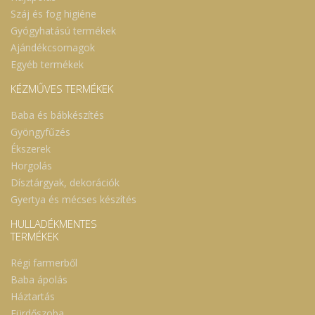
Száj és fog higiéne
Gyógyhatású termékek
Ajándékcsomagok
Egyéb termékek
KÉZMŰVES TERMÉKEK
Baba és bábkészítés
Gyöngyfűzés
Ékszerek
Horgolás
Dísztárgyak, dekorációk
Gyertya és mécses készítés
HULLADÉKMENTES
TERMÉKEK
Régi farmerből
Baba ápolás
Háztartás
Fürdőszoba