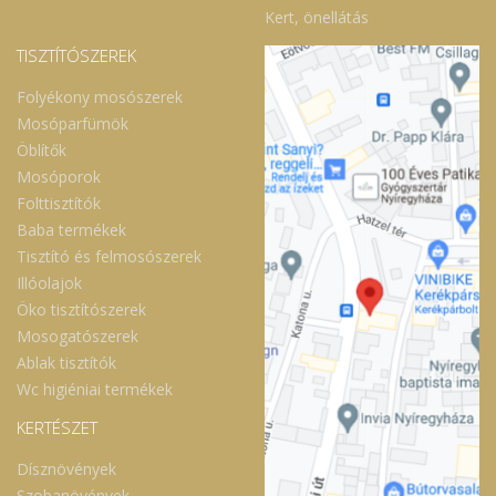
Kert, önellátás
TISZTÍTÓSZEREK
Folyékony mosószerek
Mosóparfümök
Öblítők
Mosóporok
Folttisztítók
Baba termékek
Tisztító és felmosószerek
Illóolajok
Öko tisztítószerek
Mosogatószerek
Ablak tisztítók
Wc higiéniai termékek
KERTÉSZET
Dísznövények
Szobanövények