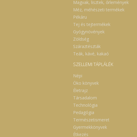
Magvak, lisztek, őrlemények
Méz, méhészeti termékek
Pékáru
Tej és tejtermékek
Gyógynövények
Zöldség
Száraztészták
Teák, kávé, kakaó
SZELLEMI TÁPLÁLÉK
Népi
Öko könyvek
Életrajz
Társadalom
Technológia
Pedagógia
Természetismeret
Gyermekkönyvek
Étkezés