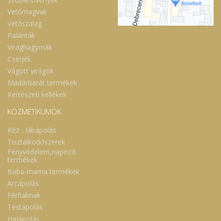
Vetőmagvak
Vetőszalag
Palánták
Virághagymák
Cserjék
Vágott virágok
Madárbarát termékek
Kertészeti kellékek
KOZMETIKUMOK
Kéz-, lábápolás
Tisztálkodószerek
Fényvédelem,napozó
termékek
Baba-mama termékek
Arcápolás
Férfiaknak
Testápolás
Hajápolás