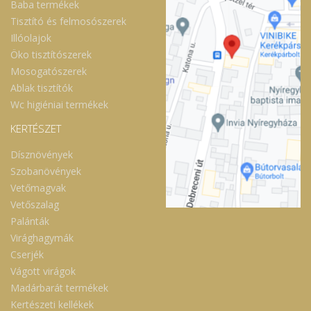
Baba termékek
Tisztító és felmosószerek
Illóolajok
Öko tisztítószerek
Mosogatószerek
Ablak tisztítók
Wc higiéniai termékek
KERTÉSZET
Dísznövények
Szobanövények
Vetőmagvak
Vetőszalag
Palánták
Virághagymák
Cserjék
Vágott virágok
Madárbarát termékek
Kertészeti kellékek