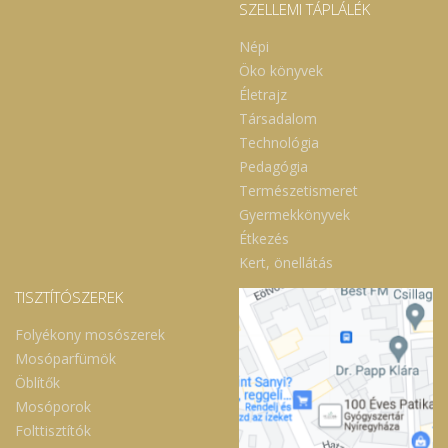
SZELLEMI TÁPLÁLÉK
Népi
Öko könyvek
Életrajz
Társadalom
Technológia
Pedagógia
Természetismeret
Gyermekkönyvek
Étkezés
Kert, önellátás
TISZTÍTÓSZEREK
Folyékony mosószerek
Mosóparfümök
Öblítők
Mosóporok
Folttisztítók