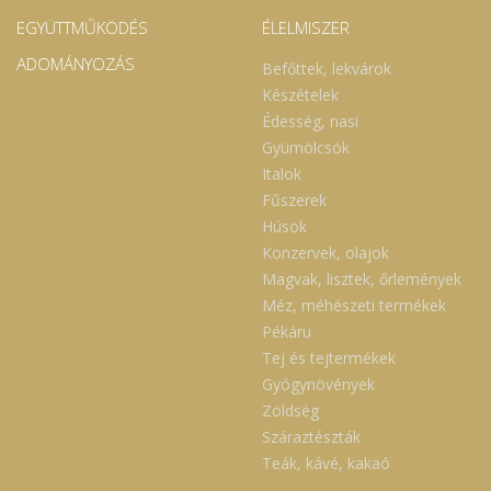
EGYÜTTMŰKÖDÉS
ÉLELMISZER
ADOMÁNYOZÁS
Befőttek, lekvárok
Készételek
Édesség, nasi
Gyümölcsök
Italok
Fűszerek
Húsok
Konzervek, olajok
Magvak, lisztek, őrlemények
Méz, méhészeti termékek
Pékáru
Tej és tejtermékek
Gyógynövények
Zöldség
Száraztészták
Teák, kávé, kakaó