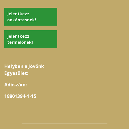
Jelentkezz
önkéntesnek!
Jelentkezz
termelőnek!
Helyben a Jövőnk
Egyesület:
Adószám:
18801394-1-15