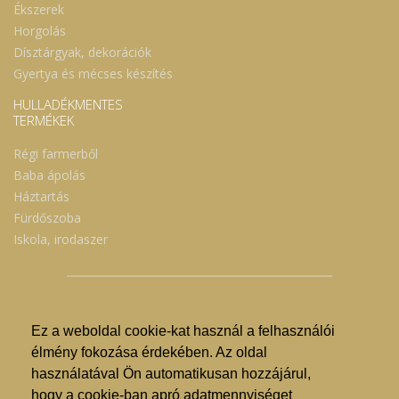
Ékszerek
Horgolás
Dísztárgyak, dekorációk
Gyertya és mécses készítés
HULLADÉKMENTES
TERMÉKEK
Régi farmerből
Baba ápolás
Háztartás
Fürdőszoba
Iskola, irodaszer
Ez a weboldal cookie-kat használ a felhasználói
© Nyíregyházi Kosár Közösség 2019.
élmény fokozása érdekében. Az oldal
használatával Ön automatikusan hozzájárul,
Hogyan lehet vásárolni?
hogy a cookie-ban apró adatmennyiséget