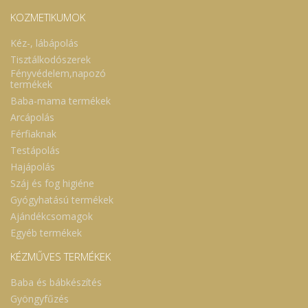
KOZMETIKUMOK
Kéz-, lábápolás
Tisztálkodószerek
Fényvédelem,napozó
termékek
Baba-mama termékek
Arcápolás
Férfiaknak
Testápolás
Hajápolás
Száj és fog higiéne
Gyógyhatású termékek
Ajándékcsomagok
Egyéb termékek
KÉZMŰVES TERMÉKEK
Baba és bábkészítés
Gyöngyfűzés