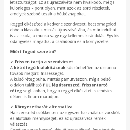
letisztultságot. Ez az újraszalvéta nem hivalkodó, mégis
különleges – pont olyan, mint azok az apró részletek,
amelyek szebbé teszik a hétköznapokat.
Reggel elkészíted a kedvenc szendvicset, becsomagolod
ebbe a klasszikus mintás újraszalvétába, és már indulhat
is az iskola, a munka vagy egy kellemes kirándulás. Egy kis
odafigyelés magadra, a családodra és a környezetre.
Miért fogod szeretni?
✔
Frissen tartja a szendvicset
A
kétrétegű kialakításnak
köszönhetően az uzsonna
tovább megőrzi frissességét.
A külső réteg puha, mintás pamutvászon, míg a belső
oldalon található
PUL légáteresztő, frissentartó
réteg
segít abban, hogy a reggel elkészített szendvics
délben is finom maradjon.
✔
Környezetbarát alternatíva
Ha szeretnéd csökkenteni az egyszer használatos zacskók
és alufóliák mennyiségét, ez az újraszalvéta remek
választás.
Egyetlen darab hosszú időn át használható, így pénzt és