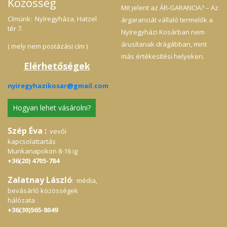
Közösség
Mit jelent az ÁR-GARANCIA? – Az
Címünk: Nyíregyháza, Hatzel
árgaranciát vállaló termelők a
tér 7.
Nyíregyházi Kosárban nem
árusítanak drágábban, mint
( mely nem postázási cím )
más értékesítési helyeken.
Elérhetőségek
nyiregyhazikosar@gmail.com
Hogyan lehet vásárolni?
Szép Éva :
vevői
kapcsolattartás
Munkanapokon 8-16 ig
+36(20) 4705-784
Zalatnay László
: média,
bevásárló közösségek
hálózata
+36(30)565-8049