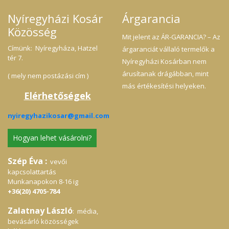
Nyíregyházi Kosár
Árgarancia
Közösség
Mit jelent az ÁR-GARANCIA? – Az
Címünk: Nyíregyháza, Hatzel
árgaranciát vállaló termelők a
tér 7.
Nyíregyházi Kosárban nem
árusítanak drágábban, mint
( mely nem postázási cím )
más értékesítési helyeken.
Elérhetőségek
nyiregyhazikosar@gmail.com
Hogyan lehet vásárolni?
Szép Éva :
vevői
kapcsolattartás
Munkanapokon 8-16 ig
+36(20) 4705-784
Zalatnay László
: média,
bevásárló közösségek