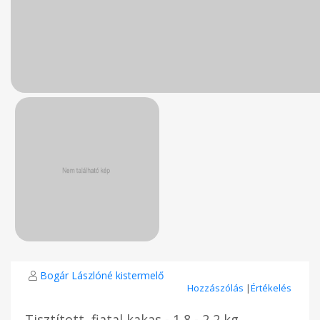
Bogár Lászlóné kistermelő
Hozzászólás
|
Értékelés
Tisztított, fiatal kakas - 1,8 - 2,2 kg