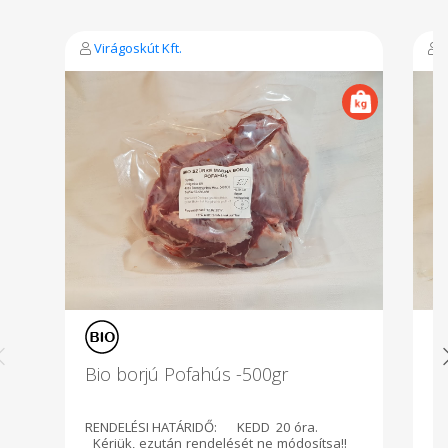
Virágoskút Kft.
V
Bio borjú Pofahús -500gr
B
-
RENDELÉSI HATÁRIDŐ: KEDD 20 óra.
R
Kérjük, ezután rendelését ne módosítsa!!
Ké