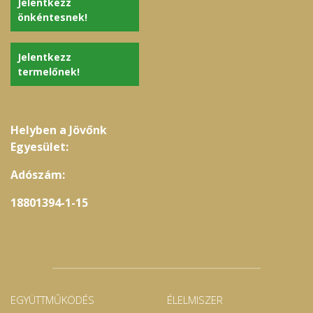
Jelentkezz
önkéntesnek!
Jelentkezz
termelőnek!
Helyben a Jövőnk
Egyesület:
Adószám:
18801394-1-15
EGYÜTTMŰKÖDÉS
ÉLELMISZER