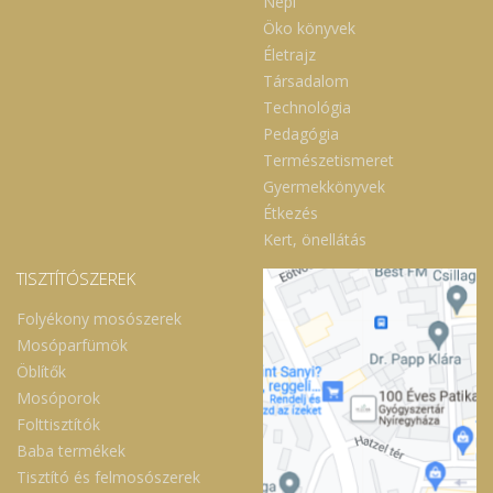
Népi
Öko könyvek
Életrajz
Társadalom
Technológia
Pedagógia
Természetismeret
Gyermekkönyvek
Étkezés
Kert, önellátás
TISZTÍTÓSZEREK
Folyékony mosószerek
Mosóparfümök
Öblítők
Mosóporok
Folttisztítók
Baba termékek
Tisztító és felmosószerek