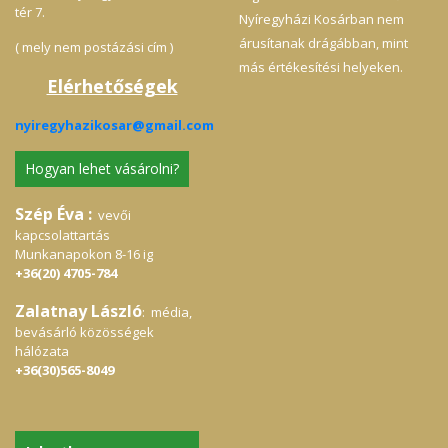
mennyiségét csökkentsük, így szolgálva a
tér 7.
Nyíregyházi Kosárban nem
fenntarthatóság és a környezetvédelem
elveit.
árusítanak drágábban, mint
( mely nem postázási cím )
más értékesítési helyeken.
Elérhetőségek
nyiregyhazikosar@gmail.com
Hogyan lehet vásárolni?
Szép Éva :
vevői
kapcsolattartás
Munkanapokon 8-16 ig
+36(20) 4705-784
Zalatnay László
: média,
bevásárló közösségek
hálózata
+36(30)565-8049