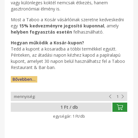
vagy különleges koktél nemcsak étkezés, hanem
gasztronómiai élmény is.
Most a Taboo a Kosár vásárlóinak szeretne kedveskedni
egy
15% kedvezményre jogosító kuponnal
, amely
helyben fogyasztás esetén
felhasználható.
Hogyan működik a Kosár-kupon?
Tedd a kupont a kosaradba a többi termékkel együtt.
Pénteken, az átadási napon kézhez kapod a papíralapú
kupont, amelyet 30 napon belül használhatsz fel a Taboo
Restaurant & Bar-ban.
Bővebben…
1 Ft / db
1 Ft/db