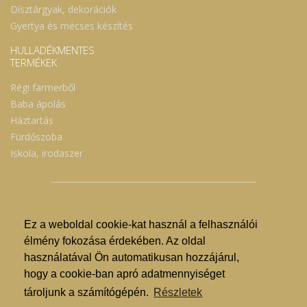
Dísztárgyak, dekorációk
Gyertya és mécses készítés
HULLADÉKMENTES
TERMÉKEK
Régi farmerből
Baba ápolás
Háztartás
Fürdőszoba
Iskola, irodaszer
Ez a weboldal cookie-kat használ a felhasználói
© Nyíregyházi Kosár Közösség 2019.
élmény fokozása érdekében. Az oldal
használatával Ön automatikusan hozzájárul,
Hogyan lehet vásárolni?
hogy a cookie-ban apró adatmennyiséget
GDPR
tároljunk a számítógépén.
Részletek