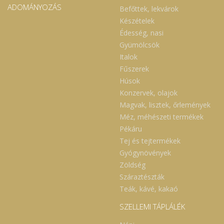
ADOMÁNYOZÁS
Befőttek, lekvárok
Készételek
Édesség, nasi
Gyümölcsök
Italok
Fűszerek
Húsok
Konzervek, olajok
Magvak, lisztek, őrlemények
Méz, méhészeti termékek
Pékáru
Tej és tejtermékek
Gyógynövények
Zöldség
Száraztészták
Teák, kávé, kakaó
SZELLEMI TÁPLÁLÉK