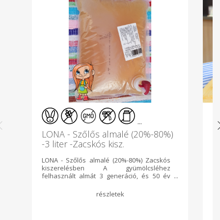
...
LONA - Szőlős almalé (20%-80%)
C
-3 liter -Zacskós kisz.
LONA - Szőlős almalé (20%-80%) Zacskós
A 
kiszerelésben A gyümölcsléhez
eg
felhasznált almát 3 generáció, és 50 év
a
termelői tapasztalatával a saját családi
g
gazdaságunkban állítjuk elő, mely az
ki
ország gyümölcsöskertjében, a Bereg
Ös
egyik legérintetlenebb sarkában található.
má
Környezetgazdálkodási alapelvek szerint,
Zs