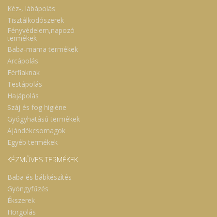
Kéz-, lábápolás
Tisztálkodószerek
Fényvédelem,napozó
termékek
Baba-mama termékek
Arcápolás
Férfiaknak
Testápolás
Hajápolás
Száj és fog higiéne
Gyógyhatású termékek
Ajándékcsomagok
Egyéb termékek
KÉZMŰVES TERMÉKEK
Baba és bábkészítés
Gyöngyfűzés
Ékszerek
Horgolás