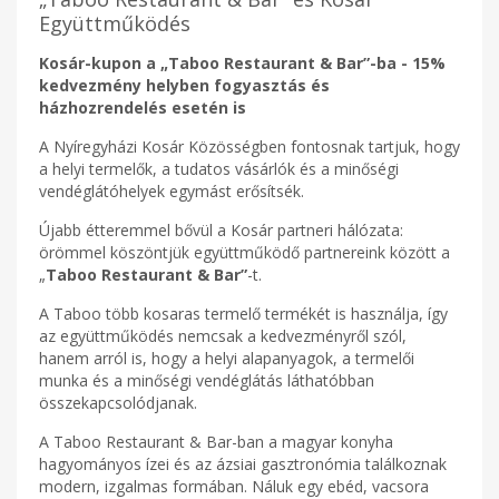
Együttműködés
Kosár-kupon a „Taboo Restaurant & Bar”-ba - 15%
kedvezmény helyben fogyasztás és
házhozrendelés esetén is
A Nyíregyházi Kosár Közösségben fontosnak tartjuk, hogy
a helyi termelők, a tudatos vásárlók és a minőségi
vendéglátóhelyek egymást erősítsék.
Újabb étteremmel bővül a Kosár partneri hálózata:
örömmel köszöntjük együttműködő partnereink között a
„
Taboo Restaurant & Bar”
-t.
A Taboo több kosaras termelő termékét is használja, így
az együttműködés nemcsak a kedvezményről szól,
hanem arról is, hogy a helyi alapanyagok, a termelői
munka és a minőségi vendéglátás láthatóbban
összekapcsolódjanak.
A Taboo Restaurant & Bar-ban a magyar konyha
hagyományos ízei és az ázsiai gasztronómia találkoznak
modern, izgalmas formában. Náluk egy ebéd, vacsora