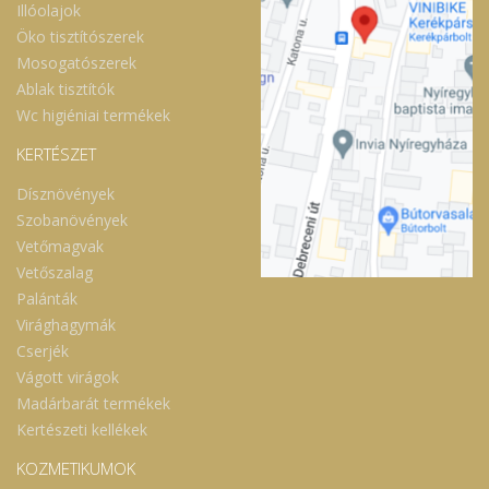
Illóolajok
Öko tisztítószerek
Mosogatószerek
Ablak tisztítók
Wc higiéniai termékek
KERTÉSZET
Dísznövények
Szobanövények
Vetőmagvak
Vetőszalag
Palánták
Virághagymák
Cserjék
Vágott virágok
Madárbarát termékek
Kertészeti kellékek
KOZMETIKUMOK