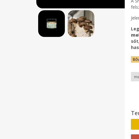
A S
fel
Jele
Le
mel
sőt
has
Bő
Te