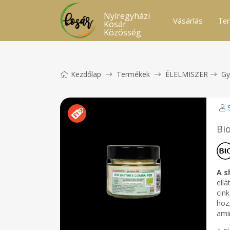
Nyíregyházi
Vásárlás
Ter
Kosár
Közösség
Kezdőlap
Termékek
ÉLELMISZER
Gy
Bi
A s
ellá
cink
hoz
ami