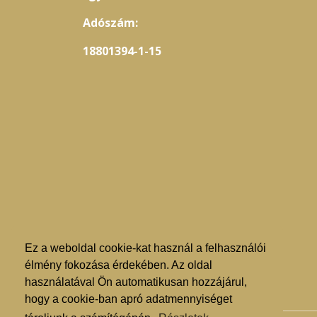
vírusölő hatása - előbbieket a
me
poliszacharidjai jelentős
növ
Adószám:
mértékben fokozzák - révén
gát
kiváló szövetségesünk lehet
a b
18801394-1-15
a szezonális megbetegedések,
úgyn
a megfázás, influenza, asztma
napi
és hörgőgyulladás tüneteinek
mok
enyhítésében. A
szo
pecsétviaszgomba antioxidáns
sze
összetevői erősítik az
ww
immunrendszert, hatékonyan
www
veszik fel a harcot a daganatos
betegségeket, gyulladásokat,
érrendszeri problémákat és
korai sejtöregedést okozó, a
DNS-t károsító szabad
gyökökkel. Támogatja az
anyagcsere folyamatokat, és a
fehérjék nukleinsav szintézisét,
a pecsétviaszgomba hozzájárul
a daganatos
megbetegedések megelőzéséhez,
Ez a weboldal cookie-kat használ a felhasználói
valamint kezeléséhez. A távol-
élmény fokozása érdekében. Az oldal
keleti országokban többféle rák
esetén alkalmazzák, míg a
használatával Ön automatikusan hozzájárul,
nyugati orvoslás főként a
hogy a cookie-ban apró adatmennyiséget
prosztatarák,
és rostjainak köszönhetően a