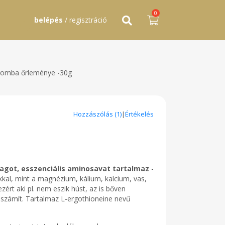
0
belépés
/ regisztráció
 gomba őrleménye -30g
Hozzászólás (1)
|
Értékelés
got, esszenciális aminosavat tartalmaz
-
okkal, mint a magnézium, kálium, kalcium, vas,
ért aki pl. nem eszik húst, az is bőven
 számít. Tartalmaz L-ergothioneine nevű