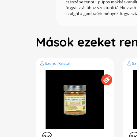
csészébe tenni 1 púpos mokkáskanálnyi 
fogyasztásához szoktunk tájékoztató 
szolgál a gombaőrlemények fogyasztás
Mások ezeket re
Szondi Kristóf
Sz