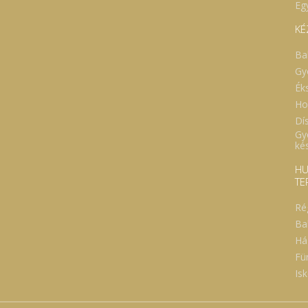
Eg
llett az áttétek
ekedését és terjedését is
KÉ
olhatja. Különösen hatékony
okrosgombából előállított
evezett D-frakció. Ajánlott
Ba
 adag: 1-3 g/napi adag (1-3
Gy
káskanálnyi) Terhesség és
ptatás alatt nem javasolt a
Ék
dése! További információ:
Ho
w.nyirlaska.hu vagy
.gombadr.hu.
Dí
Gy
ké
HU
TE
Ré
Ba
Há
Fü
Isk