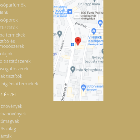
sóparfümök
lítők
sóporok
ttisztítók
ba termékek
ztító és
lmosószerek
óolajok
o tisztítószerek
sogatószerek
ak tisztítók
 higiéniai termékek
RTÉSZET
sznövények
obanövények
tőmagvak
tőszalag
lánták