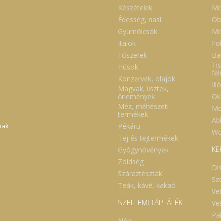
ül a bokrosgomba, illetve
Készételek
Mo
vonatának rendszeres
Édesség, nasi
Öb
asztásával elejét vehetjük a
abolikus szindrómának.
Gyümölcsök
Mo
ábbi gyógyhatása, hogy
Italok
Fol
kkenti a magas triglicerid
intet, beállítja a
Fűszerek
Ba
szterinszintet, és megemeli
Tis
Húsok
ér HDL (jó) koleszterin
fe
ntjét. Utóbbi hozzájárul a
Konzervek, olajok
ív- és érrendszer
Ill
Magvak, lisztek,
szségének
Ök
őrlemények
ntartásához és betegségei
Méz, méhészeti
előzéséhez. Szintén a HDL
Mo
termékek
eszterinszint beállításának
Abl
szönhető, hogy a
Pékáru
nak
rosgomba elősegít a májban
Wc
Tej és tejtermékek
yülemlett zsírok kiürítését,
mint javítja a májfunkciókat,
KE
Gyógynövények
zzájárul a zsírmáj
Zöldség
szüntetéséhez. Különösen
Dí
ánlott a 2-es típusú
Száraztészták
orbetegségben szenvedők
Sz
Teák, kávé, kakaó
mát, ugyanis növeli az
Ve
ulinérzékenységet, miközben
SZELLEMI TÁPLÁLÉK
sökkenti az
Ve
ulinrezisztenciát, és
Pa
ályozza (lassítja) a cukrok
Népi