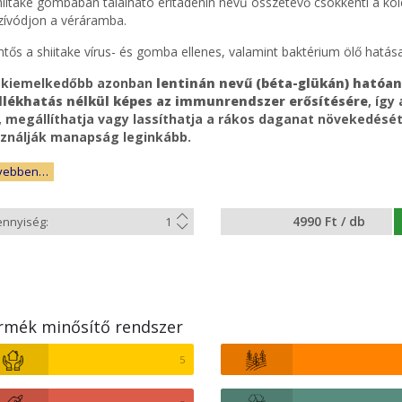
hiitake gombában található eritadenin nevű összetevő csökkenti a kol
szívódjon a véráramba.
ntős a shiitake vírus- és gomba ellenes, valamint baktérium ölő hatása
gkiemelkedőbb azonban
lentinán nevű (béta-glükán) hatóa
lékhatás nélkül képes az immunrendszer erősítésére
, így
, megállíthatja vagy lassíthatja a rákos daganat növekedésé
ználják manapság leginkább.
vebben…
4990 Ft / db
rmék minősítő rendszer
5