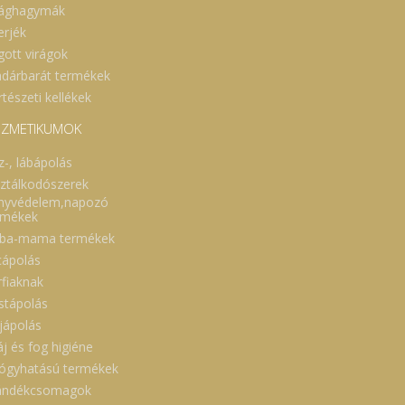
rághagymák
erjék
gott virágok
dárbarát termékek
tészeti kellékek
ZMETIKUMOK
z-, lábápolás
sztálkodószerek
nyvédelem,napozó
rmékek
ba-mama termékek
cápolás
rfiaknak
stápolás
jápolás
áj és fog higiéne
ógyhatású termékek
ándékcsomagok