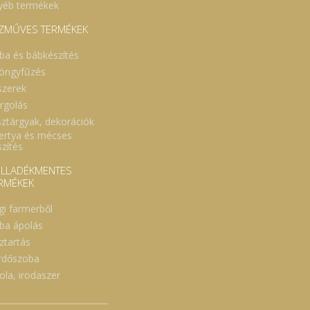
yéb termékek
ZMŰVES TERMÉKEK
ba és bábkészítés
öngyfűzés
szerek
rgolás
sztárgyak, dekorációk
ertya és mécses
szítés
LLADÉKMENTES
RMÉKEK
gi farmerből
ba ápolás
ztartás
rdőszoba
ola, irodaszer