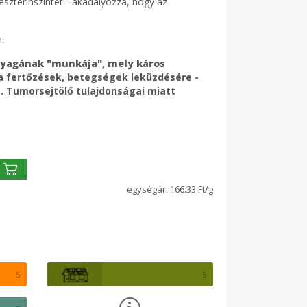
eszterinszintet - akadályozza, hogy az
.
nyagának "munkája", mely káros
 a fertőzések, betegségek leküzdésére -
t. Tumorsejtölő tulajdonságai miatt
166.33 Ft/g
5
5