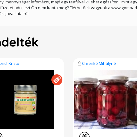
mennyiséget leforrázni, majd egy teafűvel ki lehet egészíteni, mint egy t
füzetet adni, ezt Ön nem kapta meg? Elérhetőek vagyunk a www.gombadr.h
i javaslatairól.
ndelték
ondi Kristóf
Chrenkó Mihályné