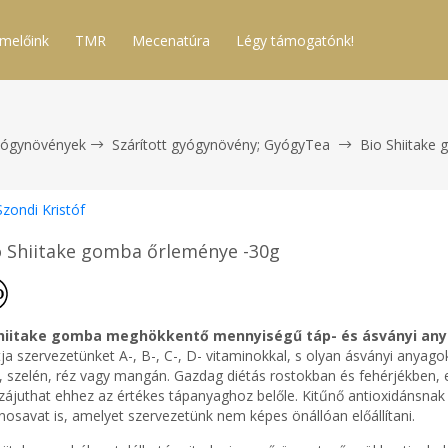
melőink
TMR
Mecenatúra
Légy támogatónk!
ógynövények
Szárított gyógynövény; GyógyTea
Bio Shiitake
Szondi Kristóf
o Shiitake gomba őrleménye -30g
hiitake gomba meghökkentő mennyiségű táp- és ásványi anya
tja szervezetünket A-, B-, C-, D- vitaminokkal, s olyan ásványi anyag
, szelén, réz vagy mangán. Gazdag diétás rostokban és fehérjékben, ez
zájuthat ehhez az értékes tápanyaghoz belőle. Kitűnő antioxidánsnak
nosavat is, amelyet szervezetünk nem képes önállóan előállítani.