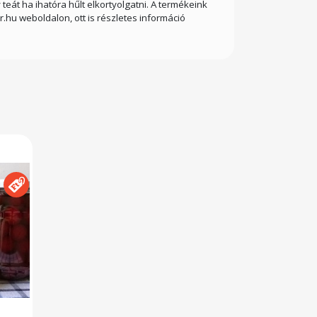
eát ha ihatóra hűlt elkortyolgatni. A termékeink
u weboldalon, ott is részletes információ