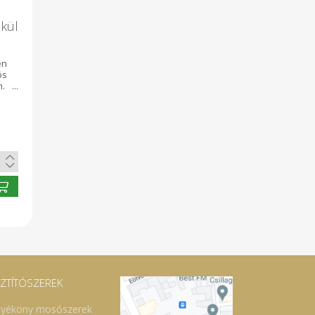
lkül
en
ös
m.
z.
t.
SZTÍTÓSZEREK
lyékony mosószerek