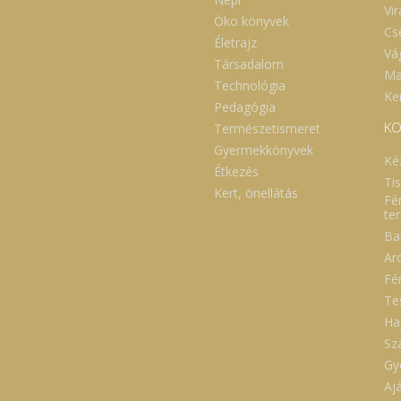
szívódását, ezáltal a
Vi
Öko könyvek
ukorszintet is szabályozza.
Cs
okrosgomba támogatja
Életrajz
 fenntartható
Vá
Társadalom
ycsökkentést – ennek
Ma
ekében tegyük mindennapi
Technológia
rendünk részévé -,
Ker
Pedagógia
kalmazása segít
szabadulni az alhasi
KO
Természetismeret
rfelhalmozódástól, amely
Gyermekkönyvek
entősen növeli a magas
Ké
nyomás, illetve a különböző
Étkezés
vbetegségek kockázatát. A
Ti
Kert, önellátás
gfrissebb kutatási
Fé
edmények szerint a
te
rosgomba kivonata akár 75
Ba
zalékkal akadályozhatja a
anatos sejtek szaporodását,
Ar
nt a vese-, a prosztata-, az
Fé
ő- és a tüdőrák esetében
kalmazható sikerrel.
Te
ajdonképpen úgy “működik”,
Ha
gy ösztönzi bizonyos
rvérsejtek, a makrofágokét,
Sz
linfocitákét és az NK (natural
Gy
er, falósejtek) működését. A
umor markerek
Aj
ressziójának csökkentése