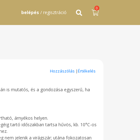
0
belépés
/ regisztráció
Hozzászólás
|
Értékelés
 után is mutatós, és a gondozása egyszerű, ha
artható, árnyékos helyen.
égéig tartó időszakban tartsa hűvös, kb. 10°C-os
hez.
eg nem jelenik a virágszár; utána fokozatosan