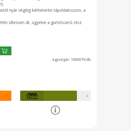
).
iustól nyár végéig kéthetente tápoldatozzon, a
etén ültessen át, ügyelve a gumószerű rész
10000 Ft/db
5
4