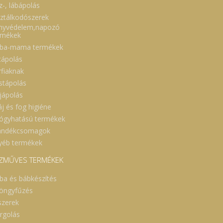
z-, lábápolás
sztálkodószerek
nyvédelem,napozó
rmékek
ba-mama termékek
cápolás
rfiaknak
stápolás
jápolás
áj és fog higiéne
ógyhatású termékek
ándékcsomagok
yéb termékek
ZMŰVES TERMÉKEK
ba és bábkészítés
öngyfűzés
szerek
rgolás