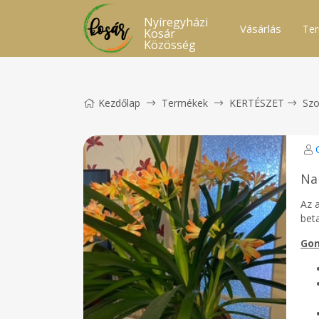
Nyíregyházi
Vásárlás
Ter
Kosár
Közösség
Kezdőlap
Termékek
KERTÉSZET
Sz
Na
Az a
bet
Gon