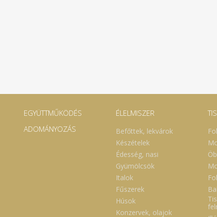
EGYÜTTMŰKÖDÉS
ÉLELMISZER
TI
ADOMÁNYOZÁS
Befőttek, lekvárok
Fo
Készételek
Mo
Édesség, nasi
Öb
Gyümölcsök
Mo
Italok
Fol
Fűszerek
Ba
Tis
Húsok
fe
Konzervek, olajok