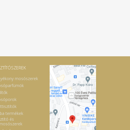
SZTÍTÓSZEREK
lyékony mosószerek
sóparfümök
lítők
sóporok
ttisztítók
ba termékek
ztító és
lmosószerek