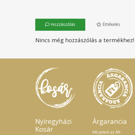
Hozzászólás
Értékelés
Nincs még hozzászólás a termékhez!
Nyíregyházi
Árgarancia
Kosár
Mit jelent az ÁR-