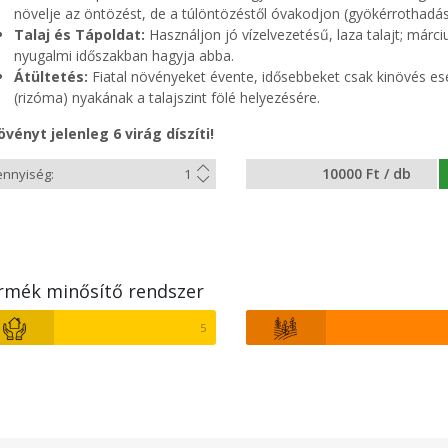
növelje az öntözést, de a túlöntözéstől óvakodjon (gyökérrothadás!
Talaj és Tápoldat:
Használjon jó vízelvezetésű, laza talajt; márc
nyugalmi időszakban hagyja abba.
Átültetés:
Fiatal növényeket évente, idősebbeket csak kinövés es
(rizóma) nyakának a talajszint fölé helyezésére.
övényt jelenleg 6 virág díszíti!
10000 Ft / db
rmék minősítő rendszer
5