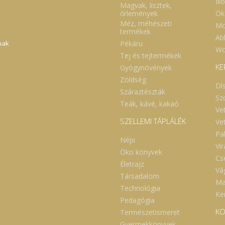
Ill
Magvak, lisztek,
Ök
őrlemények
Méz, méhészeti
Mo
termékek
Abl
Pékáru
nak
Wc
Tej és tejtermékek
KE
Gyógynövények
Zöldség
Dí
Száraztészták
Sz
Teák, kávé, kakaó
Ve
SZELLEMI TÁPLÁLÉK
Ve
Pa
Népi
Vi
Öko könyvek
Cs
Életrajz
Vá
Társadalom
Ma
Technológia
Ker
Pedagógia
KO
Természetismeret
Gyermekkönyvek