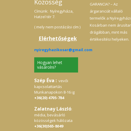
Közösség
GARANCIA? – Az
Címünk: Nyíregyháza,
árgaranciát vállaló
Hatzel tér 7.
termelők a Nyíregyházi
Kosárban nem árusíta
( mely nem postázási cím )
drágábban, mint más
Elérhetőségek
értékesítési helyeken.
nyiregyhazikosar@gmail.com
Hogyan lehet
vásárolni?
Szép Éva :
vevői
kapcsolattartás
Munkanapokon 8-16 ig
+36(20) 4705-784
Zalatnay László
:
média, bevásárló
közösségek hálózata
+36(30)565-8049