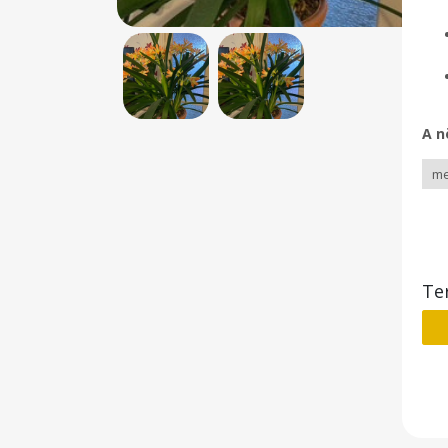
A n
Te