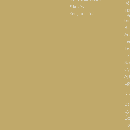
Ké
Étkezés
Ti
Kert, önellátás
Fé
te
Ba
Ar
Fé
Te
Ha
Sz
Gy
Aj
Eg
KÉ
Ba
Gy
Ék
Ho