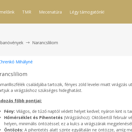
melőink
TMR
Mecenatúra
Légy támogatónk!
obanövények
Narancsliliom
Chrenkó Mihályné
rancsliliom
marilliszfélék családjába tartozik, fényes zöld levelei miatt virágzás
artjuk a virágzáshoz szükséges hideghatást.
dozás főbb pontjai:
Fény:
Világos, de tűző naptól védett helyet kedvel; nyáron kint is t
Hőmérséklet és Pihentetés
(Virágzáshoz): Októbertől február v
helyen, minimális öntözéssel; ez a kulcs a virágszárak megjelenésé
Öntözés:
A pihentetés alatt szinte egyáltalán ne öntözze, amíg m