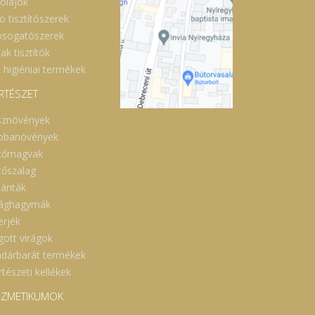
óolajok
o tisztítószerek
sogatószerek
ak tisztítók
 higiéniai termékek
RTÉSZET
sznövények
obanövények
tőmagvak
tőszalag
lánták
rághagymák
erjék
gott virágok
dárbarát termékek
tészeti kellékek
ZMETIKUMOK