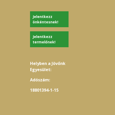
Jelentkezz
önkéntesnek!
Jelentkezz
termelőnek!
Helyben a Jövőnk
Egyesület:
Adószám:
18801394-1-15