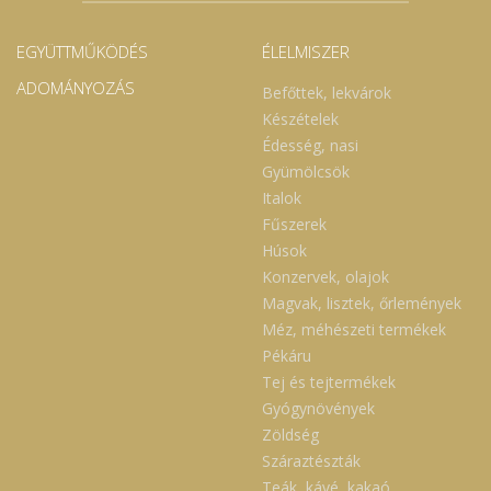
EGYÜTTMŰKÖDÉS
ÉLELMISZER
ADOMÁNYOZÁS
Befőttek, lekvárok
Készételek
Édesség, nasi
Gyümölcsök
Italok
Fűszerek
Húsok
Konzervek, olajok
Magvak, lisztek, őrlemények
Méz, méhészeti termékek
Pékáru
Tej és tejtermékek
Gyógynövények
Zöldség
Száraztészták
Teák, kávé, kakaó