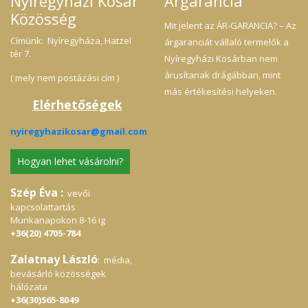
Nyíregyházi Kosár
Árgarancia
Közösség
Mit jelent az ÁR-GARANCIA? – Az
Címünk: Nyíregyháza, Hatzel
árgaranciát vállaló termelők a
tér 7.
Nyíregyházi Kosárban nem
árusítanak drágábban, mint
( mely nem postázási cím )
más értékesítési helyeken.
Elérhetőségek
nyiregyhazikosar@gmail.com
Hogyan lehet vásárolni?
Szép Éva :
vevői
kapcsolattartás
Munkanapokon 8-16 ig
+36(20) 4705-784
Zalatnay László
: média,
bevásárló közösségek
hálózata
+36(30)565-8049