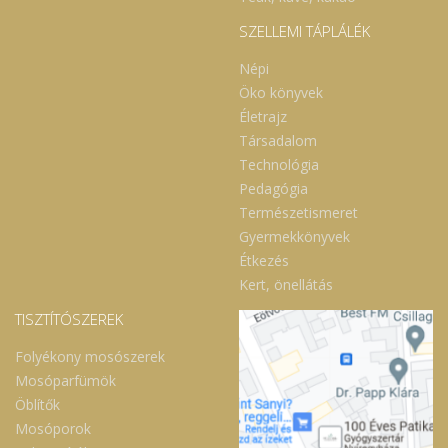
SZELLEMI TÁPLÁLÉK
Népi
Öko könyvek
Életrajz
Társadalom
Technológia
Pedagógia
Természetismeret
Gyermekkönyvek
Étkezés
Kert, önellátás
TISZTÍTÓSZEREK
Folyékony mosószerek
Mosóparfümök
Öblítők
Mosóporok