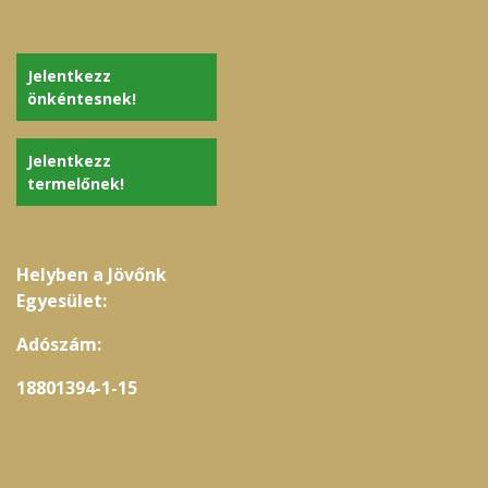
Jelentkezz
önkéntesnek!
Jelentkezz
termelőnek!
Helyben a Jövőnk
Egyesület:
Adószám:
18801394-1-15