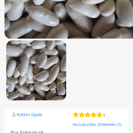
Kotesz Gyula
5
Hozzászólás
|
Értékelés (1)
Bio fehérbab