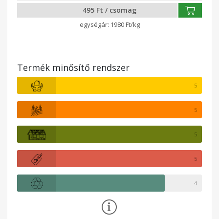
495 Ft / csomag
1980 Ft/kg
Termék minősítő rendszer
5
5
5
5
4