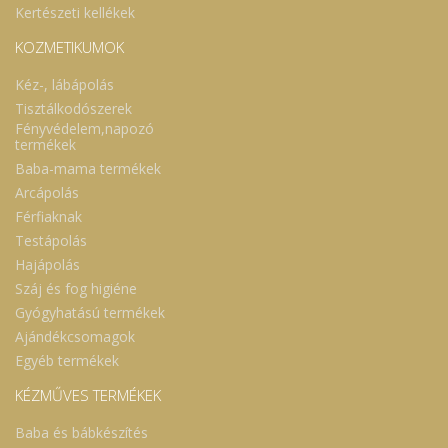
Kertészeti kellékek
KOZMETIKUMOK
Kéz-, lábápolás
Tisztálkodószerek
Fényvédelem,napozó
termékek
Baba-mama termékek
Arcápolás
Férfiaknak
Testápolás
Hajápolás
Száj és fog higiéne
Gyógyhatású termékek
Ajándékcsomagok
Egyéb termékek
KÉZMŰVES TERMÉKEK
Baba és bábkészítés