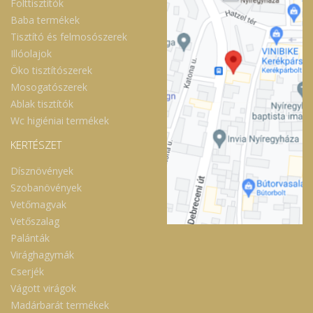
Folttisztítók
Baba termékek
Tisztító és felmosószerek
Illóolajok
Öko tisztítószerek
Mosogatószerek
Ablak tisztítók
Wc higiéniai termékek
KERTÉSZET
Dísznövények
Szobanövények
Vetőmagvak
Vetőszalag
Palánták
Virághagymák
Cserjék
Vágott virágok
Madárbarát termékek