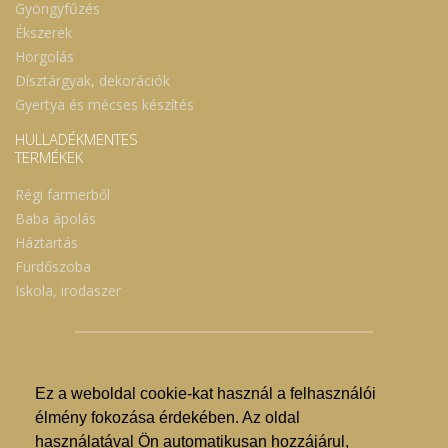
Gyöngyfűzés
Ékszerek
Horgolás
Dísztárgyak, dekorációk
Gyertya és mécses készítés
HULLADÉKMENTES
TERMÉKEK
Régi farmerből
Baba ápolás
Háztartás
Fürdőszoba
Iskola, irodaszer
Ez a weboldal cookie-kat használ a felhasználói
© Nyíregyházi Kosár Közösség 2019.
élmény fokozása érdekében. Az oldal
használatával Ön automatikusan hozzájárul,
Hogyan lehet vásárolni?