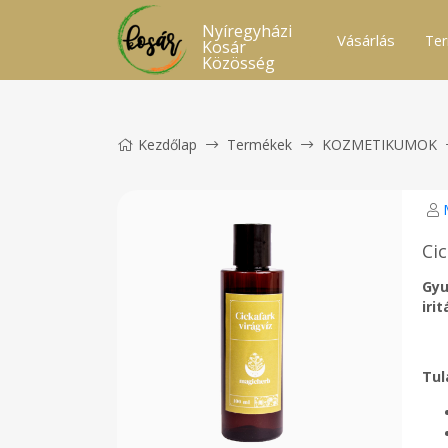
Nyíregyházi
Vásárlás
Ter
Kosár
Közösség
Kezdőlap
Termékek
KOZMETIKUMOK
Cic
Gyu
iri
Tul