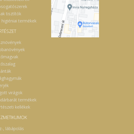
sogatószerek
ak tisztítók
 higiéniai termékek
RTÉSZET
sznövények
obanövények
tőmagvak
tőszalag
lánták
rághagymák
erjék
gott virágok
dárbarát termékek
tészeti kellékek
ZMETIKUMOK
z-, lábápolás