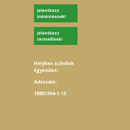
Jelentkezz
önkéntesnek!
Jelentkezz
termelőnek!
Helyben a Jövőnk
Egyesület:
Adószám:
18801394-1-15