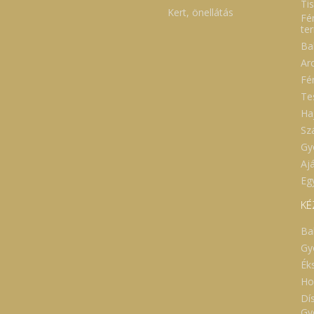
Ti
Kert, önellátás
Fé
te
Ba
Ar
Fé
Te
Ha
Sz
Gy
Aj
Eg
KÉ
Ba
Gy
Ék
Ho
Dí
Gy