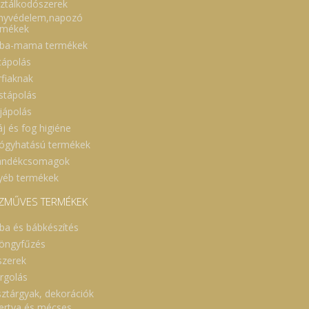
sztálkodószerek
nyvédelem,napozó
rmékek
ba-mama termékek
cápolás
rfiaknak
stápolás
jápolás
áj és fog higiéne
ógyhatású termékek
ándékcsomagok
yéb termékek
ZMŰVES TERMÉKEK
ba és bábkészítés
öngyfűzés
szerek
rgolás
sztárgyak, dekorációk
ertya és mécses