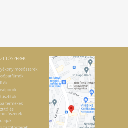
SZTÍTÓSZEREK
lyékony mosószerek
sóparfümök
lítők
sóporok
ttisztítók
ba termékek
ztító és
lmosószerek
óolajok
o tisztítószerek