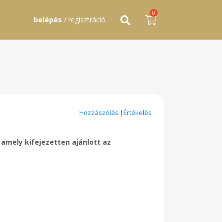
0
belépés
/ regisztráció
Hozzászólás
|
Értékelés
amely kifejezetten ajánlott az