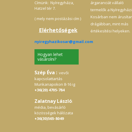
Címünk: Nyíregyháza,
árgaranciát vállaló
Hatzel tér 7.
termelők a Nyíregyházi
Kosárban nem árusíta
( mely nem postázási cím )
drágábban, mint más
Elérhetőségek
értékesítési helyeken.
nyiregyhazikosar@gmail.com
Hogyan lehet
vásárolni?
Szép Éva :
vevői
kapcsolattartás
Munkanapokon 8-16 ig
+36(20) 4705-784
Zalatnay László
:
média, bevásárló
közösségek hálózata
+36(30)565-8049