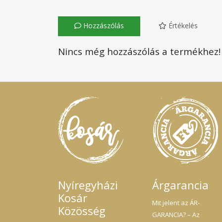
Hozzászólás
Értékelés
Nincs még hozzászólás a termékhez!
Nyíregyházi
Árgarancia
Kosár
Mit jelent az ÁR-
Közösség
GARANCIA? – Az