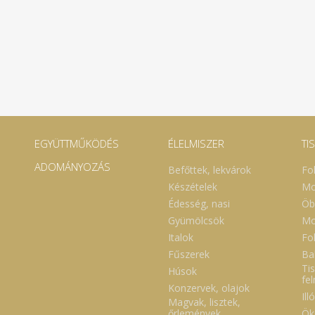
EGYÜTTMŰKÖDÉS
ÉLELMISZER
TI
ADOMÁNYOZÁS
Befőttek, lekvárok
Fo
Készételek
Mo
Édesség, nasi
Öb
Gyümölcsök
Mo
Italok
Fol
Fűszerek
Ba
Tis
Húsok
fe
Konzervek, olajok
Ill
Magvak, lisztek,
Ök
őrlemények