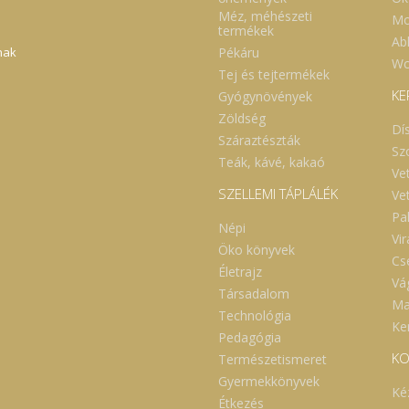
Méz, méhészeti
Mo
termékek
Abl
Pékáru
nak
Wc
Tej és tejtermékek
KE
Gyógynövények
Zöldség
Dí
Száraztészták
Sz
Teák, kávé, kakaó
Ve
SZELLEMI TÁPLÁLÉK
Ve
Pa
Népi
Vi
Öko könyvek
Cs
Életrajz
Vá
Társadalom
Ma
Technológia
Ker
Pedagógia
KO
Természetismeret
Gyermekkönyvek
Ké
Étkezés