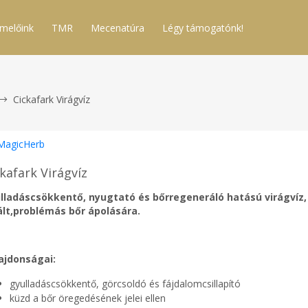
melőink
TMR
Mecenatúra
Légy támogatónk!
Cickafark Virágvíz
MagicHerb
kafark Virágvíz
lladáscsökkentő, nyugtató és bőrregeneráló hatású virágvíz, 
tált,problémás bőr ápolására.
ajdonságai:
gyulladáscsökkentő, görcsoldó és fájdalomcsillapító
küzd a bőr öregedésének jelei ellen