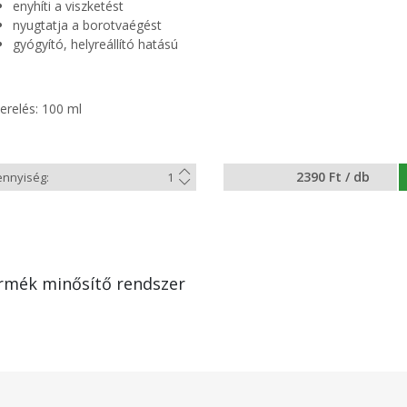
enyhíti a viszketést
nyugtatja a borotvaégést
gyógyító, helyreállító hatású
erelés: 100 ml
2390 Ft / db
rmék minősítő rendszer