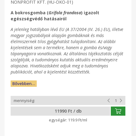
NONPROFIT KFT. (HU-ÖKO-01)
A bokrosgomba (
Grifola frondosa
) igazolt
egészségvédő
hatásairól
A jelenleg hatályban lévő EU (A 37/2004 (IV. 26.) EU), illetve
magyar jogszabályok alapján gombáknak és más
élelmiszernek tilos gyógyhatást tulajdonítani. Az alábbi
kijelentések sem a termékre, hanem a gomba és/vagy
tápanyagaira vonatkoznak. Az általános tájékoztatás célját
szolgálják, a tudományos kutatás aktuális eredményeire
alapozva. Hivatkozásként adjuk meg a tudományos
publikációt, ahol a kijelentést közzétették.
Bővebben…
11990 Ft / db
119.9 Ft/ml