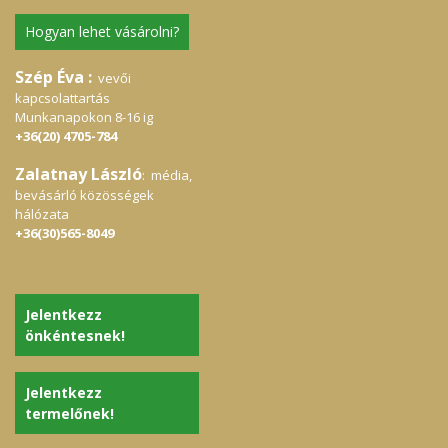
Hogyan lehet vásárolni?
Szép Éva :
vevői
kapcsolattartás
Munkanapokon 8-16 ig
+36(20) 4705-784
Zalatnay László
: média,
bevásárló közösségek
hálózata
+36(30)565-8049
Jelentkezz
önkéntesnek!
Jelentkezz
termelőnek!