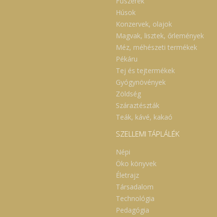
Fűszerek
Húsok
Konzervek, olajok
Magvak, lisztek, őrlemények
Méz, méhészeti termékek
Pékáru
Tej és tejtermékek
Gyógynövények
Zöldség
Száraztészták
Teák, kávé, kakaó
SZELLEMI TÁPLÁLÉK
Népi
Öko könyvek
Életrajz
Társadalom
Technológia
Pedagógia