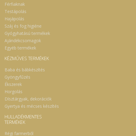
Férfiaknak
Testápolás
Hajápolás
Száj és fog higiéne
Gyógyhatású termékek
Ajándékcsomagok
Egyéb termékek
KÉZMŰVES TERMÉKEK
Baba és bábkészítés
Gyöngyfűzés
Ékszerek
Horgolás
Dísztárgyak, dekorációk
Gyertya és mécses készítés
HULLADÉKMENTES
TERMÉKEK
Régi farmerből