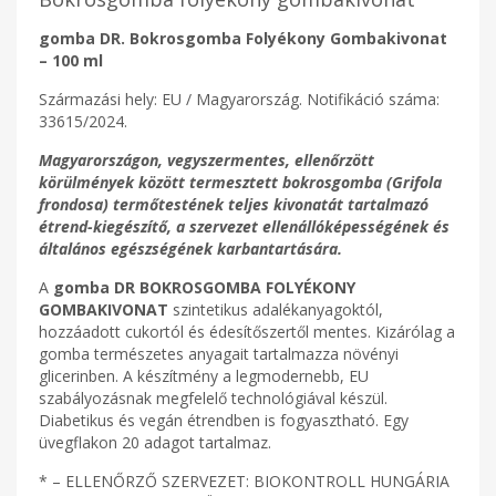
gomba DR. Bokrosgomba Folyékony Gombakivonat
– 100 ml
Származási hely: EU / Magyarország. Notifikáció száma:
33615/2024.
Magyarországon, vegyszermentes, ellenőrzött
körülmények között termesztett bokrosgomba (Grifola
frondosa) termőtestének teljes kivonatát tartalmazó
étrend-kiegészítő, a szervezet ellenállóképességének és
általános egészségének karbantartására.
A
gomba DR BOKROSGOMBA FOLYÉKONY
GOMBAKIVONAT
szintetikus adalékanyagoktól,
hozzáadott cukortól és édesítőszertől mentes. Kizárólag a
gomba természetes anyagait tartalmazza növényi
glicerinben. A készítmény a legmodernebb, EU
szabályozásnak megfelelő technológiával készül.
Diabetikus és vegán étrendben is fogyasztható. Egy
üvegflakon 20 adagot tartalmaz.
* – ELLENŐRZŐ SZERVEZET: BIOKONTROLL HUNGÁRIA