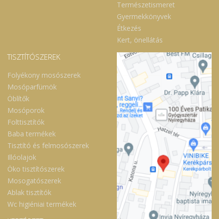
Természetismeret
Gyermekkönyvek
Étkezés
Kert, önellátás
TISZTÍTÓSZEREK
Folyékony mosószerek
Mosóparfümök
Öblítők
Mosóporok
Folttisztítók
Baba termékek
Tisztító és felmosószerek
Illóolajok
Öko tisztítószerek
Mosogatószerek
Ablak tisztítók
Wc higiéniai termékek