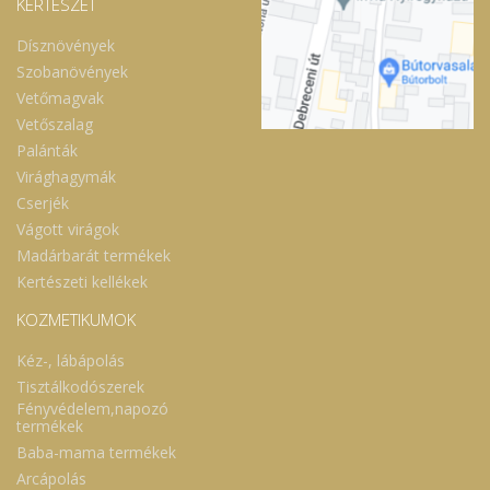
KERTÉSZET
Dísznövények
Szobanövények
Vetőmagvak
Vetőszalag
Palánták
Virághagymák
Cserjék
Vágott virágok
Madárbarát termékek
Kertészeti kellékek
KOZMETIKUMOK
Kéz-, lábápolás
Tisztálkodószerek
Fényvédelem,napozó
termékek
Baba-mama termékek
Arcápolás