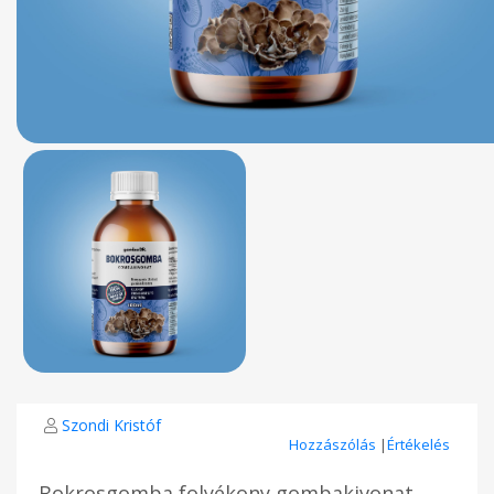
Szondi Kristóf
Hozzászólás
|
Értékelés
Bokrosgomba folyékony gombakivonat