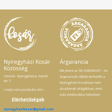
Nyíregyházi Kosár
Árgarancia
Közösség
Mit jelent az ÁR-GARANCIA? – Az
Címünk: Nyíregyháza, Hatzel
árgaranciát vállaló termelők a
tér 7.
Nyíregyházi Kosárban nem
árusítanak drágábban, mint
( mely nem postázási cím )
más értékesítési helyeken.
Elérhetőségek
nyiregyhazikosar@gmail.com