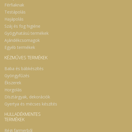
Férfiaknak
Testápolás
Hajápolás
Száj és fog higiéne
Gyógyhatású termékek
Ajándékcsomagok
Egyéb termékek
KÉZMŰVES TERMÉKEK
Baba és bábkészítés
Gyöngyfűzés
Ékszerek
Horgolás
Dísztárgyak, dekorációk
Gyertya és mécses készítés
HULLADÉKMENTES
TERMÉKEK
Régi farmerből