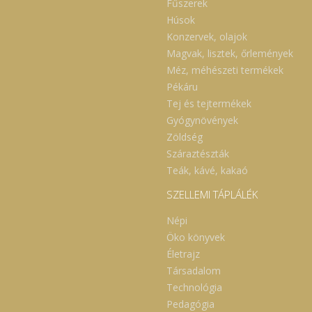
Fűszerek
Húsok
Konzervek, olajok
Magvak, lisztek, őrlemények
Méz, méhészeti termékek
Pékáru
Tej és tejtermékek
Gyógynövények
Zöldség
Száraztészták
Teák, kávé, kakaó
SZELLEMI TÁPLÁLÉK
Népi
Öko könyvek
Életrajz
Társadalom
Technológia
Pedagógia