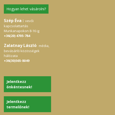
Hogyan lehet vásárolni?
Szép Éva :
vevői
kapcsolattartás
Munkanapokon 8-16 ig
+36(20) 4705-784
Zalatnay László
: média,
bevásárló közösségek
hálózata
+36(30)565-8049
Jelentkezz
önkéntesnek!
Jelentkezz
termelőnek!