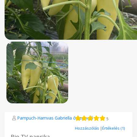
Pampuch-Hamvas Gabriella őstermelő
5
Hozzászólás
|
Értékelés (1)
Bio TV paprika