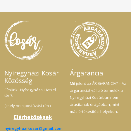
Nyíregyházi Kosár
Árgarancia
Közösség
Mit jelent az ÁR-GARANCIA? – Az
Címünk: Nyíregyháza, Hatzel
árgaranciát vállaló termelők a
tér 7.
Nyíregyházi Kosárban nem
árusítanak drágábban, mint
( mely nem postázási cím )
más értékesítési helyeken.
Elérhetőségek
nyiregyhazikosar@gmail.com