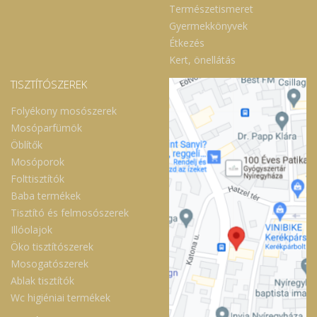
Természetismeret
Gyermekkönyvek
Étkezés
Kert, önellátás
TISZTÍTÓSZEREK
Folyékony mosószerek
Mosóparfümök
Öblítők
Mosóporok
Folttisztítók
Baba termékek
Tisztító és felmosószerek
Illóolajok
Öko tisztítószerek
Mosogatószerek
Ablak tisztítók
Wc higiéniai termékek