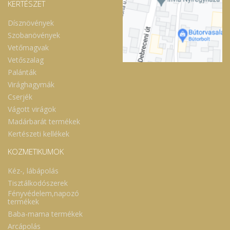
KERTÉSZET
Dísznövények
Szobanövények
Vetőmagvak
Vetőszalag
Palánták
Virághagymák
Cserjék
Vágott virágok
Madárbarát termékek
Kertészeti kellékek
KOZMETIKUMOK
Kéz-, lábápolás
Tisztálkodószerek
Fényvédelem,napozó
termékek
Baba-mama termékek
Arcápolás