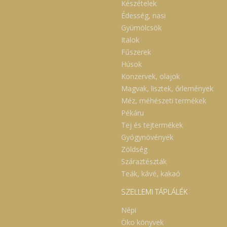
Készételek
Édesség, nasi
Gyümölcsök
Italok
Fűszerek
Húsok
Konzervek, olajok
Magvak, lisztek, őrlemények
Méz, méhészeti termékek
Pékáru
Tej és tejtermékek
Gyógynövények
Zöldség
Száraztészták
Teák, kávé, kakaó
SZELLEMI TÁPLÁLÉK
Népi
Öko könyvek