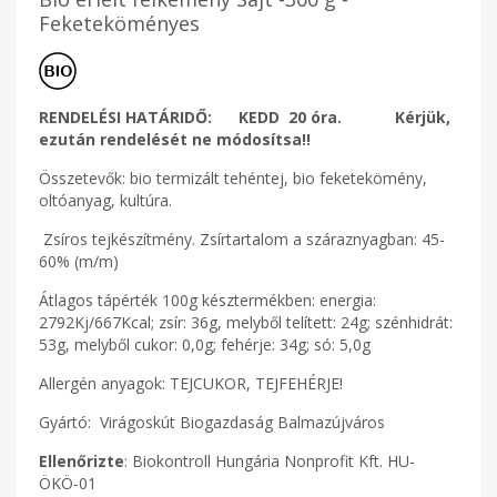
Feketeköményes
RENDELÉSI HATÁRIDŐ: KEDD 20 óra. Kérjük,
ezután rendelését ne módosítsa!!
Összetevők: bio termizált tehéntej, bio feketekömény,
oltóanyag, kultúra.
Zsíros tejkészítmény. Zsírtartalom a száraznyagban: 45-
60% (m/m)
Átlagos tápérték 100g késztermékben: energia:
2792Kj/667Kcal; zsír: 36g, melyből telített: 24g; szénhidrát:
53g, melyből cukor: 0,0g; fehérje: 34g; só: 5,0g
Allergén anyagok: TEJCUKOR, TEJFEHÉRJE!
Gyártó: Virágoskút Biogazdaság Balmazújváros
Ellenőrizte
: Biokontroll Hungária Nonprofit Kft. HU-
ÖKÖ-01