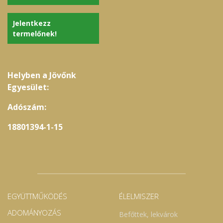
Jelentkezz
termelőnek!
Helyben a Jövőnk
Egyesület:
Adószám:
18801394-1-15
EGYÜTTMŰKÖDÉS
ÉLELMISZER
ADOMÁNYOZÁS
Befőttek, lekvárok