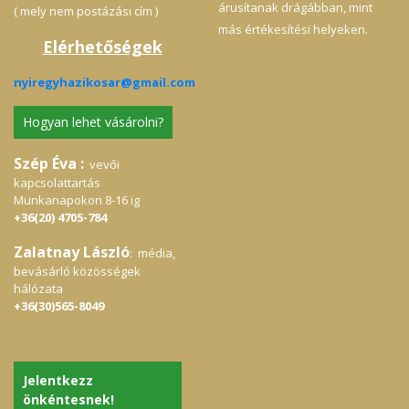
árusítanak drágábban, mint
( mely nem postázási cím )
más értékesítési helyeken.
Elérhetőségek
nyiregyhazikosar@gmail.com
Hogyan lehet vásárolni?
Szép Éva :
vevői
kapcsolattartás
Munkanapokon 8-16 ig
+36(20) 4705-784
Zalatnay László
: média,
bevásárló közösségek
hálózata
+36(30)565-8049
Jelentkezz
önkéntesnek!