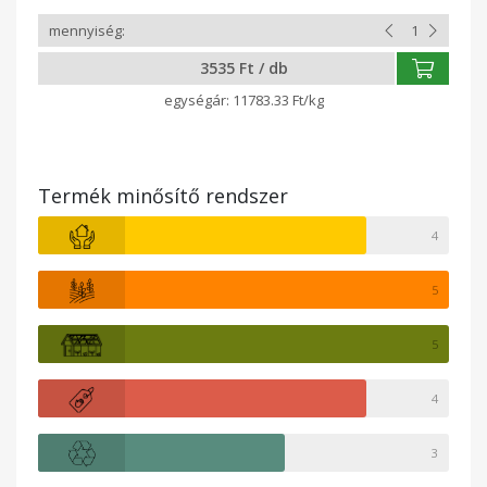
3535 Ft / db
11783.33 Ft/kg
Termék minősítő rendszer
4
5
5
4
3