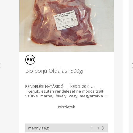
Bio borjú Oldalas -500gr
Bi
RENDELÉSI HATÁRIDŐ: KEDD 20 óra.
R
Kérjük, ezután rendelését ne módosítsa!!
Ké
Szürke marha, bivaly vagy magyartarka
Al
borjú hús (heti vágástól függően). Allergén
K
anyagot nem tartalmaz! Gyártó:
Ba
Virágoskút Biogazdaság Balmazújváros
Hu
Ellenőrizte: Biokontroll Hungária Nonprofit
Kft. HU-ÖKÖ-01