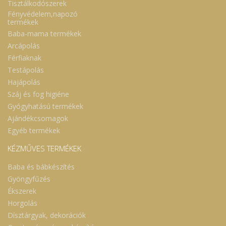
Tisztálkodószerek
Fényvédelem,napozó
termékek
Baba-mama termékek
Arcápolás
Férfiaknak
Testápolás
Hajápolás
Száj és fog higiéne
Gyógyhatású termékek
Ajándékcsomagok
Egyéb termékek
KÉZMŰVES TERMÉKEK
Baba és bábkészítés
Gyöngyfűzés
Ékszerek
Horgolás
Dísztárgyak, dekorációk