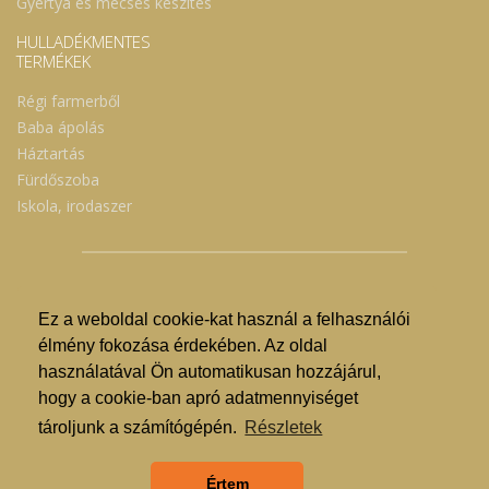
Gyertya és mécses készítés
HULLADÉKMENTES
TERMÉKEK
Régi farmerből
Baba ápolás
Háztartás
Fürdőszoba
Iskola, irodaszer
Ez a weboldal cookie-kat használ a felhasználói
© Nyíregyházi Kosár Közösség 2019.
élmény fokozása érdekében. Az oldal
használatával Ön automatikusan hozzájárul,
Hogyan lehet vásárolni?
hogy a cookie-ban apró adatmennyiséget
GDPR
tároljunk a számítógépén.
Részletek
ÁSZF
Értem