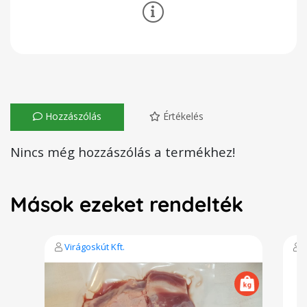
Hozzászólás
Értékelés
Nincs még hozzászólás a termékhez!
Mások ezeket rendelték
Virágoskút Kft.
V