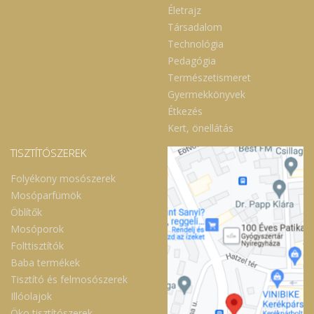
Életrajz
Társadalom
Technológia
Pedagógia
Természetismeret
Gyermekkönyvek
Étkezés
Kert, önellátás
TISZTÍTÓSZEREK
Folyékony mosószerek
Mosóparfümök
Öblítők
Mosóporok
Folttisztítók
Baba termékek
Tisztító és felmosószerek
Illóolajok
Öko tisztítószerek