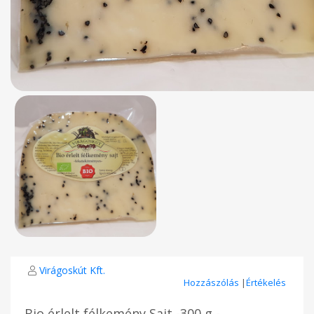
Virágoskút Kft.
Hozzászólás
|
Értékelés
Bio érlelt félkemény Sajt -300 g -