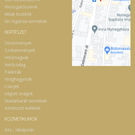
Mosogatószerek
Ablak tisztítók
Wc higiéniai termékek
KERTÉSZET
Dísznövények
Szobanövények
Vetőmagvak
Vetőszalag
Palánták
Virághagymák
Cserjék
Vágott virágok
Madárbarát termékek
Kertészeti kellékek
KOZMETIKUMOK
Kéz-, lábápolás