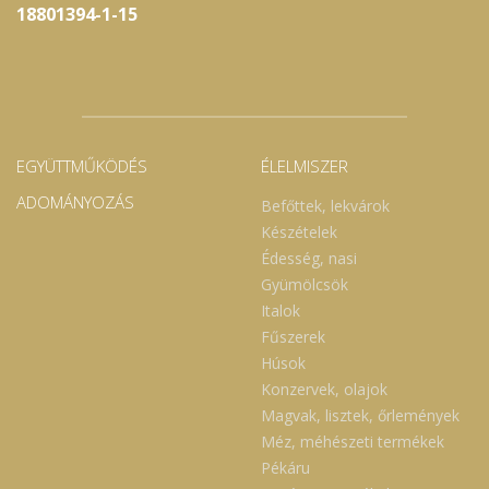
18801394-1-15
EGYÜTTMŰKÖDÉS
ÉLELMISZER
ADOMÁNYOZÁS
Befőttek, lekvárok
Készételek
Édesség, nasi
Gyümölcsök
Italok
Fűszerek
Húsok
Konzervek, olajok
Magvak, lisztek, őrlemények
Méz, méhészeti termékek
Pékáru