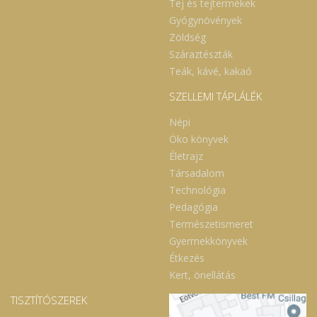
Tej és tejtermékek
Gyógynövények
Zöldség
Száraztészták
Teák, kávé, kakaó
SZELLEMI TÁPLÁLÉK
Népi
Öko könyvek
Életrajz
Társadalom
Technológia
Pedagógia
Természetismeret
Gyermekkönyvek
Étkezés
Kert, önellátás
TISZTÍTÓSZEREK