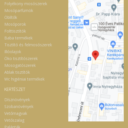
Folyékony mosószerek
Mosóparfümök
Öblítők
Mosóporok
Folttisztítók
Baba termékek
Tisztító és felmosószerek
Illóolajok
Öko tisztítószerek
Mosogatószerek
Ablak tisztítók
Wc higiéniai termékek
KERTÉSZET
Dísznövények
Szobanövények
Vetőmagvak
Vetőszalag
Palánták