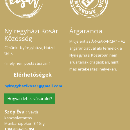
azok számára, akik szeretnék száműzni életükből a
műanyagot és csökkentenék a hulladék mennyiségét
háztartásukban.
Nyíregyházi Kosár
Árgarancia
Közösség
Mit jelent az ÁR-GARANCIA? – Az
Címünk: Nyíregyháza, Hatzel
árgaranciát vállaló termelők a
tér 7.
Nyíregyházi Kosárban nem
árusítanak drágábban, mint
( mely nem postázási cím )
más értékesítési helyeken.
Elérhetőségek
nyiregyhazikosar@gmail.com
Hogyan lehet vásárolni?
Szép Éva :
vevői
kapcsolattartás
Munkanapokon 8-16 ig
+36(20) 4705-784