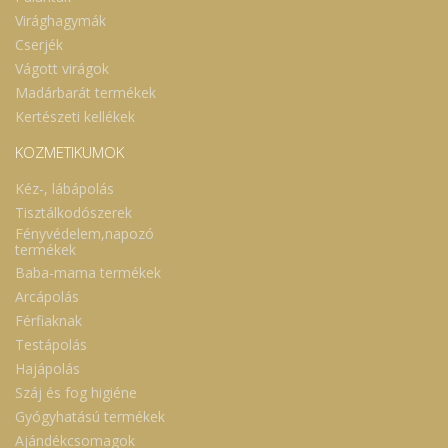
Virághagymák
Cserjék
Vágott virágok
Madárbarát termékek
Kertészeti kellékek
KOZMETIKUMOK
Kéz-, lábápolás
Tisztálkodószerek
Fényvédelem,napozó
termékek
Baba-mama termékek
Arcápolás
Férfiaknak
Testápolás
Hajápolás
Száj és fog higiéne
Gyógyhatású termékek
Ajándékcsomagok