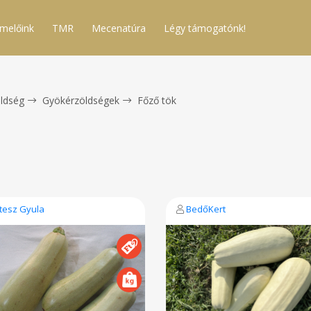
melőink
TMR
Mecenatúra
Légy támogatónk!
ldség
Gyökérzöldségek
Főző tök
tesz Gyula
BedőKert