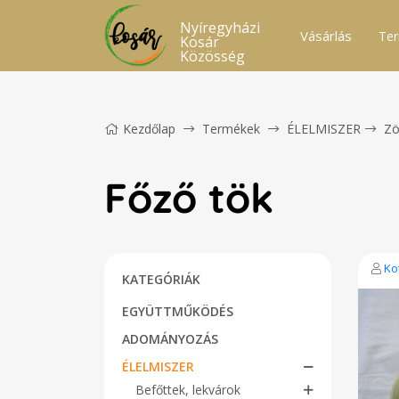
Nyíregyházi
Vásárlás
Ter
Kosár
Közösség
Kezdőlap
Termékek
ÉLELMISZER
Zö
Főző tök
Ko
KATEGÓRIÁK
EGYÜTTMŰKÖDÉS
ADOMÁNYOZÁS
ÉLELMISZER
Befőttek, lekvárok