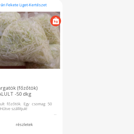
vári Fekete Liget-Kertészet
rgatök (főzőtök)
ALULT -50 dkg
lult főzőtök. Egy csomag 50
 Hűtve szállítjuk!