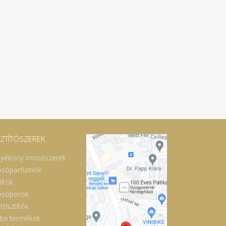
SZTÍTÓSZEREK
lyékony mosószerek
sóparfümök
lítők
sóporok
ttisztítók
ba termékek