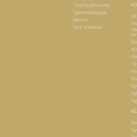
KO
Természetismeret
Gyermekkönyvek
Ké
Étkezés
Ti
Kert, önellátás
Fé
te
Ba
Ar
Fé
Te
Ha
Sz
Gy
Aj
Eg
KÉ
Ba
Gy