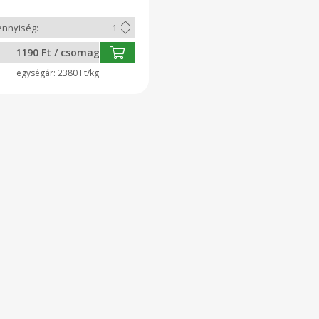
1190 Ft / csomag
2380 Ft/kg