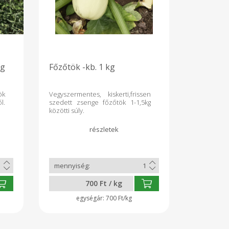
kg
Főzőtök -kb. 1 kg
ök
Vegyszermentes, kiskerti,frissen
l.
szedett zsenge főzőtök 1-1,5kg
közötti súly.
700 Ft / kg
700 Ft/kg