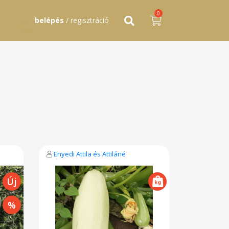
0
belépés
/ regisztráció
Enyedi Attila és Attiláné