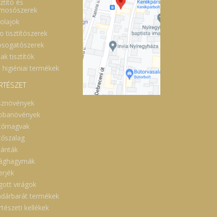
ztító és
lmosószerek
óolajok
o tisztítószerek
sogatószerek
ak tisztítók
 higiéniai termékek
RTÉSZET
sznövények
obanövények
tőmagvak
tőszalag
lánták
rághagymák
erjék
gott virágok
dárbarát termékek
tészeti kellékek