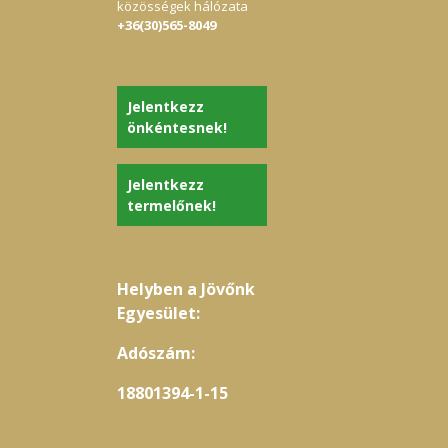
közösségek hálózata
+36(30)565-8049
Jelentkezz
önkéntesnek!
Jelentkezz
termelőnek!
Helyben a Jövőnk
Egyesület:
Adószám:
18801394-1-15