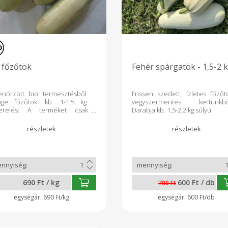
 főzőtök
Fehér spárgatök - 1,5-2 
enőrzött bio termesztésből
Frissen szedett, ízletes főzőt
nge főzőtök. kb. 1-1,5 kg
vegyszermentes kertünkbő
zerelés: A terméket csak
Darabja kb. 1,5-2,2 kg súlyú.
szben értékesítjük, így az
áltozhat.
690 Ft / kg
600 Ft / db
700 Ft
690 Ft/kg
600 Ft/db