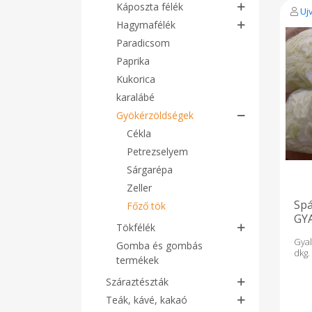
Káposzta félék
Uj
Hagymafélék
Paradicsom
Paprika
Kukorica
karalábé
Gyökérzöldségek
Cékla
Petrezselyem
Sárgarépa
Zeller
Spá
Főző tök
GY
Tökfélék
Gya
Gomba és gombás
dkg.
termékek
Száraztészták
Teák, kávé, kakaó