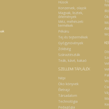
Tis
Húsok
fe
Konzervek, olajok
Ill
Magvak, lisztek,
Ök
őrlemények
Méz, méhészeti
Mo
termékek
Abl
Pékáru
nak
Wc
Tej és tejtermékek
KE
Gyógynövények
Zöldség
Dí
Száraztészták
Sz
Teák, kávé, kakaó
Ve
SZELLEMI TÁPLÁLÉK
Ve
Pa
Népi
Vi
Öko könyvek
Cs
Életrajz
Vá
Társadalom
Ma
Technológia
Ker
Pedagógia