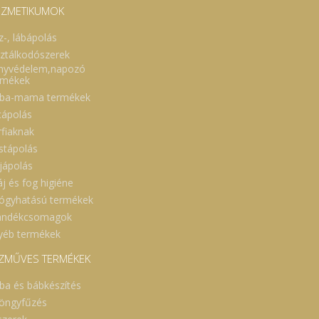
ZMETIKUMOK
z-, lábápolás
sztálkodószerek
nyvédelem,napozó
rmékek
ba-mama termékek
cápolás
rfiaknak
stápolás
jápolás
áj és fog higiéne
ógyhatású termékek
ándékcsomagok
yéb termékek
ZMŰVES TERMÉKEK
ba és bábkészítés
öngyfűzés