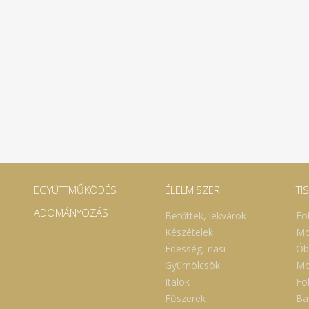
EGYÜTTMŰKÖDÉS
ÉLELMISZER
TI
ADOMÁNYOZÁS
Befőttek, lekvárok
Fo
Készételek
Mo
Édesség, nasi
Öb
Gyümölcsök
Mo
Italok
Fol
Fűszerek
Ba