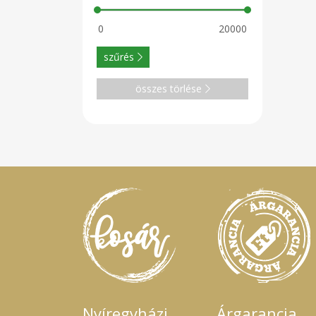
szűrés
összes törlése
Nyíregyházi
Árgarancia