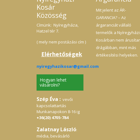
Kosár
Mit jelent az ÁR-
Közösség
GARANCIA? – Az
Címünk: Nyíregyháza,
árgaranciát vállaló
Hatzel tér 7.
termelők a Nyíregyházi
Kosárban nem árusíta
( mely nem postázási cím )
drágábban, mint más
Elérhetőségek
értékesítési helyeken.
nyiregyhazikosar@gmail.com
Hogyan lehet
vásárolni?
Szép Éva :
vevői
kapcsolattartás
Munkanapokon 8-16 ig
+36(20) 4705-784
Zalatnay László
:
média, bevásárló