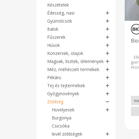
Készételek
Édesség, nasi
Gyümölcsök
Italok
Fűszerek
Bio
Húsok
Konzervek, olajok
Ell
Magvak, lisztek, őrlemények
gye
Kis
Méz, méhészeti termékek
egé
ár v
Pékáru
Tej és tejtermékek
Gyógynövények
Zöldség
Hüvelyesek
Burgonya
Csicsóka
levél zöldségek