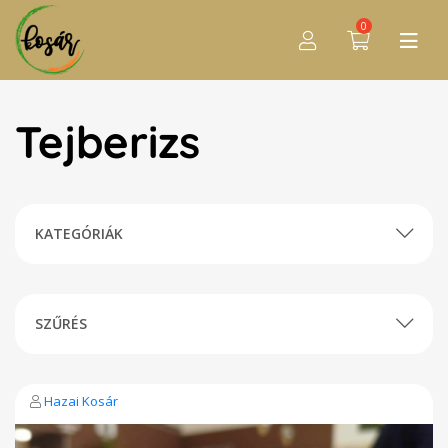
0
Tejberizs
KATEGÓRIÁK
SZŰRÉS
Hazai Kosár