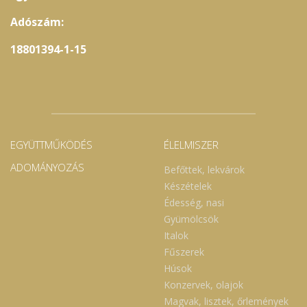
Adószám:
18801394-1-15
EGYÜTTMŰKÖDÉS
ÉLELMISZER
ADOMÁNYOZÁS
Befőttek, lekvárok
Készételek
Édesség, nasi
Gyümölcsök
Italok
Fűszerek
Húsok
Konzervek, olajok
Magvak, lisztek, őrlemények