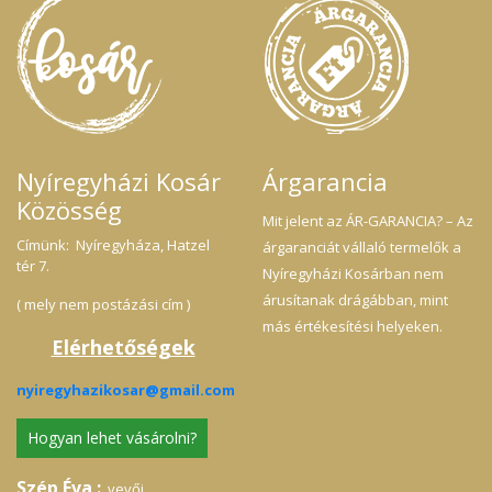
Nyíregyházi Kosár
Árgarancia
Közösség
Mit jelent az ÁR-GARANCIA? – Az
Címünk: Nyíregyháza, Hatzel
árgaranciát vállaló termelők a
tér 7.
Nyíregyházi Kosárban nem
árusítanak drágábban, mint
( mely nem postázási cím )
más értékesítési helyeken.
Elérhetőségek
nyiregyhazikosar@gmail.com
Hogyan lehet vásárolni?
Szép Éva :
vevői