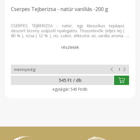
Cserpes Tejberizsa - natúr vaníliás -200 g
CSERPES TEJBERIZSA - natúr, egy klasszikus tejalapú
deszert bizony szájszél nyalogatós. Tösszetevők: teljes tej (
80 % ), rizsa ( 12 % ), víz, cukor, étkezési só, vanília aroma.
Átlagos tápérték 100g termékben: Energia: 472kJ / 112 kcal
Zsír: 3,2g, - ameéyből telített zsírsav: 2,2 g, Szénhidrát: 17g, -
ameéyből cukor: 6,6g, Rost: 1,1g, Fehérje: 3,3g, Só: 0,21g
545 Ft / db
545 Ft/db