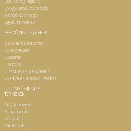
Száj és fog higiéne
Gyógyhatású termékek
Ajándékcsomagok
Egyéb termékek
KÉZMŰVES TERMÉKEK
Baba és bábkészítés
Gyöngyfűzés
Ékszerek
Horgolás
Dísztárgyak, dekorációk
Gyertya és mécses készítés
HULLADÉKMENTES
TERMÉKEK
Régi farmerből
Baba ápolás
Háztartás
Fürdőszoba