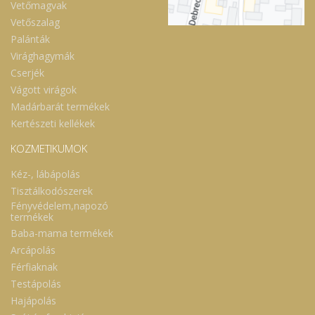
Vetőmagvak
Vetőszalag
Palánták
Virághagymák
Cserjék
Vágott virágok
Madárbarát termékek
Kertészeti kellékek
KOZMETIKUMOK
Kéz-, lábápolás
Tisztálkodószerek
Fényvédelem,napozó
termékek
Baba-mama termékek
Arcápolás
Férfiaknak
Testápolás
Hajápolás