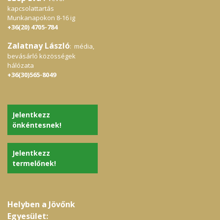
kapcsolattartás
Munkanapokon 8-16 ig
+36(20) 4705-784
Zalatnay László
: média,
bevásárló közösségek
hálózata
+36(30)565-8049
Jelentkezz
önkéntesnek!
Jelentkezz
termelőnek!
Helyben a Jövőnk
Egyesület: