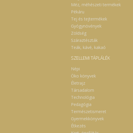
Méz, méhészeti termékek
Pékáru
Tej és tejtermékek
Gyógynövények
Zöldség
Száraztészták
Teák, kávé, kakaó
SZELLEMI TÁPLÁLÉK
Népi
Öko könyvek
Életrajz
Társadalom
Technológia
Pedagógia
Természetismeret
Gyermekkönyvek
Étkezés
Kert, önellátás