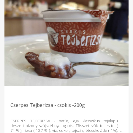
Cserpes Tejberizsa - csokis -200g
CSERPES TEJBERIZSA - natúr, egy klasszikus tejalapú
deszert bizony szájszél nyalogatós. Tösszetevők: teljes tej (
74 % ), rizsa ( 10,7 % ), víz, cukor, tejszín, étcsokoládé ( 1%),