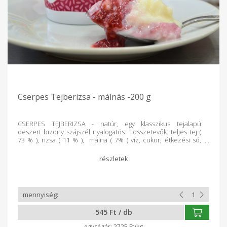
Cserpes Tejberizsa - málnás -200 g
CSERPES TEJBERIZSA - natúr, egy klasszikus tejalapú
deszert bizony szájszél nyalogatós. Tösszetevők: teljes tej (
73 % ), rizsa ( 11 % ), málna ( 7% ) víz, cukor, étkezési só,
vanília aroma. Átlagos tápérték 100g termékben: Energia:
491kJ / 117 kcal Zsír: 2,8g, - ameéyből telített zsírsav: 1,8 g,
Szénhidrát: 19g, - ameéyből cukor: 9,1 g, Rost: 1,3g, Fehérje:
3,2 g, Só: 0,2g
545 Ft / db
2725 Ft/kg