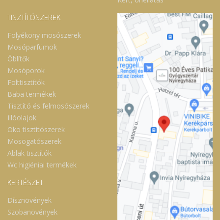
TISZTÍTÓSZEREK
Folyékony mosószerek
Mosóparfümök
Öblítők
Mosóporok
Folttisztítók
Baba termékek
Tisztító és felmosószerek
Illóolajok
Öko tisztítószerek
Mosogatószerek
Ablak tisztítók
Wc higiéniai termékek
KERTÉSZET
Dísznövények
Szobanövények