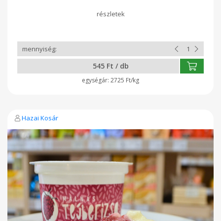
zsírszegény kakaópor ( 0,4 % ) étkezési só, vanília aroma.
Nyomokban szóját, mogyorót tartlamazhat Átlagos tápérték
100g termékben: Energia: 490 kJ / 117 kcal Zsír: 3,6 g, -
amelyből telített zsírsav: 2,4 g, Szénhidrát: 17g, - ameéyből
cukor: 8,5 g, Rost: 1,3 g, Fehérje: 3,4g, Só: 0,22g
545 Ft / db
2725 Ft/kg
Hazai Kosár