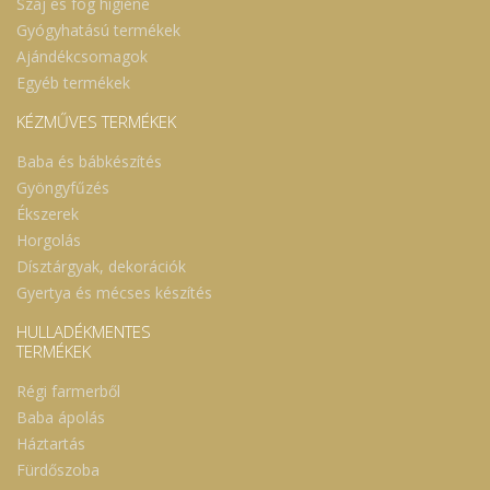
Száj és fog higiéne
Gyógyhatású termékek
Ajándékcsomagok
Egyéb termékek
KÉZMŰVES TERMÉKEK
Baba és bábkészítés
Gyöngyfűzés
Ékszerek
Horgolás
Dísztárgyak, dekorációk
Gyertya és mécses készítés
HULLADÉKMENTES
TERMÉKEK
Régi farmerből
Baba ápolás
Háztartás
Fürdőszoba