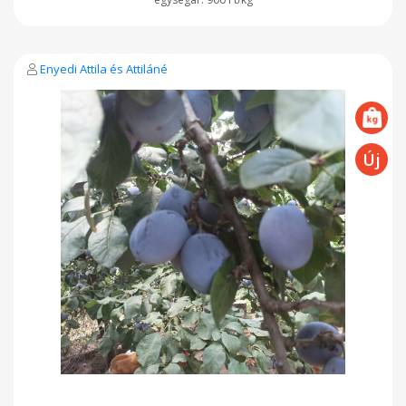
Enyedi Attila és Attiláné