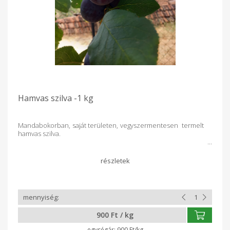
Hamvas szilva -1 kg
Mandabokorban, saját területen, vegyszermentesen termelt
hamvas szilva.
900 Ft / kg
900 Ft/kg