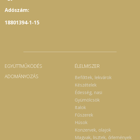
Adószám:
18801394-1-15
EGYÜTTMŰKÖDÉS
ÉLELMISZER
ADOMÁNYOZÁS
Befőttek, lekvárok
Készételek
Édesség, nasi
Gyümölcsök
Italok
Fűszerek
Húsok
Konzervek, olajok
Magvak, lisztek, őrlemények