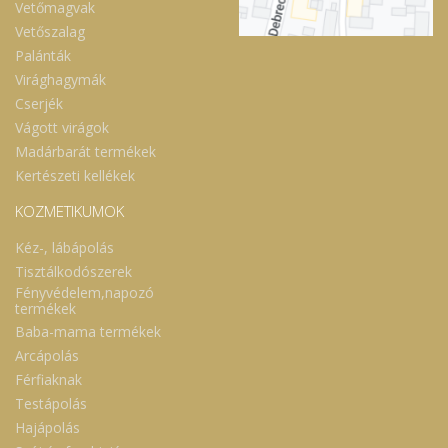
Vetőmagvak
Vetőszalag
Palánták
Virághagymák
Cserjék
Vágott virágok
Madárbarát termékek
Kertészeti kellékek
KOZMETIKUMOK
Kéz-, lábápolás
Tisztálkodószerek
Fényvédelem,napozó
termékek
Baba-mama termékek
Arcápolás
Férfiaknak
Testápolás
Hajápolás