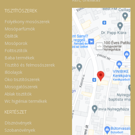
TISZTÍTÓSZEREK
Folyékony mosószerek
Mosóparfümök
Öblítők
Mosóporok
Folttisztítók
Baba termékek
Tisztító és felmosószerek
Illóolajok
Öko tisztítószerek
Mosogatószerek
Ablak tisztítók
Wc higiéniai termékek
KERTÉSZET
Dísznövények
Szobanövények