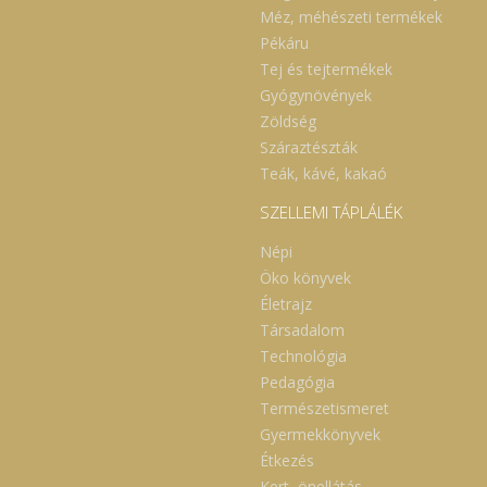
Méz, méhészeti termékek
Pékáru
Tej és tejtermékek
Gyógynövények
Zöldség
Száraztészták
Teák, kávé, kakaó
SZELLEMI TÁPLÁLÉK
Népi
Öko könyvek
Életrajz
Társadalom
Technológia
Pedagógia
Természetismeret
Gyermekkönyvek
Étkezés
Kert, önellátás