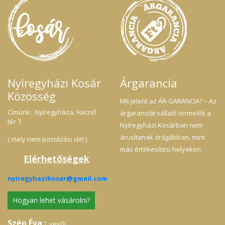
Nyíregyházi Kosár
Árgarancia
Közösség
Mit jelent az ÁR-GARANCIA? – Az
Címünk: Nyíregyháza, Hatzel
árgaranciát vállaló termelők a
tér 7.
Nyíregyházi Kosárban nem
árusítanak drágábban, mint
( mely nem postázási cím )
más értékesítési helyeken.
Elérhetőségek
nyiregyhazikosar@gmail.com
Hogyan lehet vásárolni?
Szép Éva :
vevői