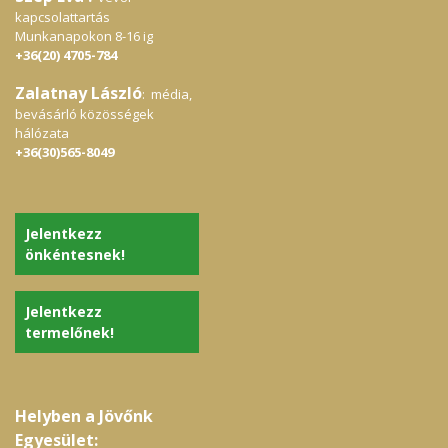
kapcsolattartás
Munkanapokon 8-16 ig
+36(20) 4705-784
Zalatnay László
: média,
bevásárló közösségek
hálózata
+36(30)565-8049
Jelentkezz
önkéntesnek!
Jelentkezz
termelőnek!
Helyben a Jövőnk
Egyesület: