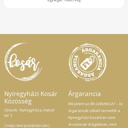
Nyíregyházi Kosár
Árgarancia
Közösség
Mit jelent az ÁR-GARANCIA? – Az
Címünk: Nyíregyháza, Hatzel
árgaranciát vállaló termelők a
tér 7.
Nyíregyházi Kosárban nem
árusítanak drágábban, mint
( mely nem postázási cím )