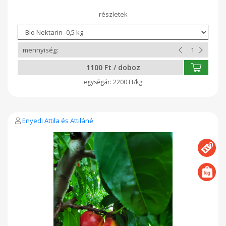
menüben az "őszibarack 1 kg" megnevezést és
a mennyiségnél adja meg, hogy hányszor 1 kg-ot kér. Az ár a
súly arányáben kismértékben változhat.
1100 Ft / doboz
2200 Ft/kg
Enyedi Attila és Attiláné