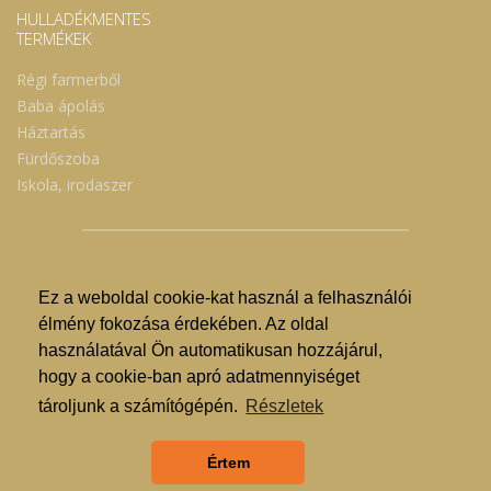
HULLADÉKMENTES
TERMÉKEK
Régi farmerből
Baba ápolás
Háztartás
Fürdőszoba
Iskola, irodaszer
Ez a weboldal cookie-kat használ a felhasználói
© Nyíregyházi Kosár Közösség 2019.
élmény fokozása érdekében. Az oldal
használatával Ön automatikusan hozzájárul,
Hogyan lehet vásárolni?
hogy a cookie-ban apró adatmennyiséget
GDPR
tároljunk a számítógépén.
Részletek
ÁSZF
Értem