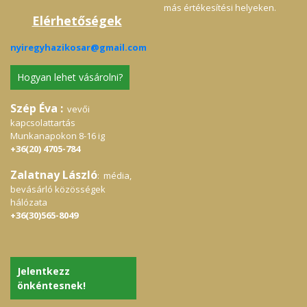
más értékesítési helyeken.
Elérhetőségek
nyiregyhazikosar@gmail.com
Hogyan lehet vásárolni?
Szép Éva :
vevői
kapcsolattartás
Munkanapokon 8-16 ig
+36(20) 4705-784
Zalatnay László
: média,
bevásárló közösségek
hálózata
+36(30)565-8049
Jelentkezz
önkéntesnek!