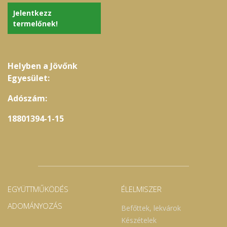
Jelentkezz
termelőnek!
Helyben a Jövőnk
Egyesület:
Adószám:
18801394-1-15
EGYÜTTMŰKÖDÉS
ÉLELMISZER
ADOMÁNYOZÁS
Befőttek, lekvárok
Készételek