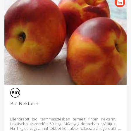
Bio Nektarin
Ellenőrzött bio termmesztésben termelt finom nektarin.
Legkisebb kiszerelés: 50 dkg. Műanyag dobozban szállítjuk.
Ha 1 kg-ot, vagy annál többet kér, akkor válassza a legördülő