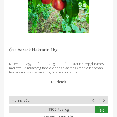
Őszibarack Nektarin 1kg
Kiskerti nagyon finom sárga húsú nektarin.Szép,darabos
mérettel. A műanyag tároló dobozokat megkímélt állapotban,
tisztára mosva visszavárjuk, újrahasznosítjuk
1800 Ft / kg
1800 Ft/kg