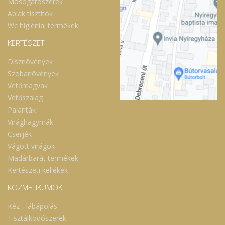
Mosogatószerek
Ablak tisztítók
Wc higiéniai termékek
KERTÉSZET
Dísznövények
Szobanövények
Vetőmagvak
Vetőszalag
Palánták
Virághagymák
Cserjék
Vágott virágok
Madárbarát termékek
Kertészeti kellékek
KOZMETIKUMOK
Kéz-, lábápolás
Tisztálkodószerek