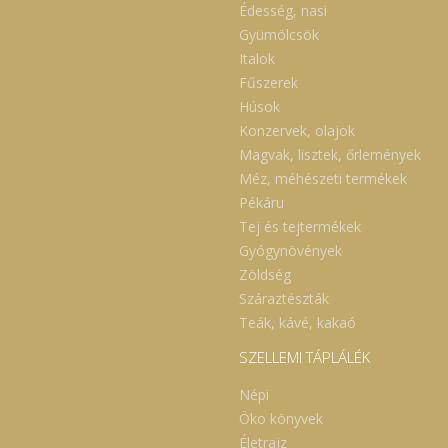
Édesség, nasi
Gyümölcsök
Italok
Fűszerek
Húsok
Konzervek, olajok
Magvak, lisztek, őrlemények
Méz, méhészeti termékek
Pékáru
Tej és tejtermékek
Gyógynövények
Zöldség
Száraztészták
Teák, kávé, kakaó
SZELLEMI TÁPLÁLÉK
Népi
Öko könyvek
Életrajz