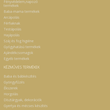
Fényvédelem,napozó
termékek
Baba-mama termékek
Arcápolás
Férfiaknak
Testápolás
Hajápolás
Száj és fog higiéne
Gyógyhatású termékek
Ajándékcsomagok
Egyéb termékek
KÉZMŰVES TERMÉKEK
Baba és bábkészítés
Gyöngyfűzés
Ékszerek
Horgolás
Dísztárgyak, dekorációk
Gyertya és mécses készítés