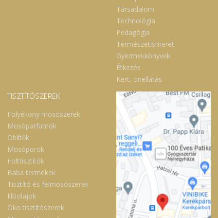
Társadalom
Technológia
Pedagógia
Természetismeret
Gyermekkönyvek
Étkezés
Kert, önellátás
TISZTÍTÓSZEREK
Folyékony mosószerek
Mosóparfümök
Öblítők
Mosóporok
Folttisztítók
Baba termékek
Tisztító és felmosószerek
Illóolajok
Öko tisztítószerek