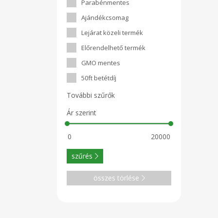
Parabénmentes
Ajándékcsomag
Lejárat közeli termék
Előrendelhető termék
GMO mentes
50ft betétdíj
További szűrők
Ár szerint
szűrés
összes törlése