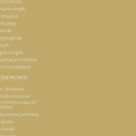
sznövények
obanövények
tőmagvak
tőszalag
lánták
rághagymák
erjék
gott virágok
dárbarát termékek
tészeti kellékek
ZMETIKUMOK
z-, lábápolás
sztálkodószerek
nyvédelem,napozó
rmékek
ba-mama termékek
cápolás
rfiaknak