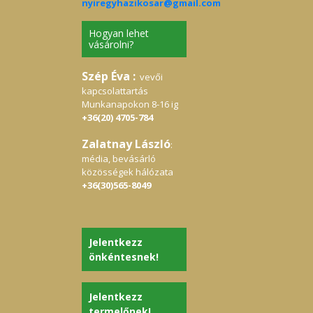
nyiregyhazikosar@gmail.com
Hogyan lehet
vásárolni?
Szép Éva :
vevői
kapcsolattartás
Munkanapokon 8-16 ig
+36(20) 4705-784
Zalatnay László
:
média, bevásárló
közösségek hálózata
+36(30)565-8049
Jelentkezz
önkéntesnek!
Jelentkezz
termelőnek!