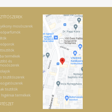
SZTÍTÓSZEREK
lyékony mosószerek
sóparfümök
lítők
sóporok
ttisztítók
ba termékek
ztító és
lmosószerek
óolajok
o tisztítószerek
sogatószerek
ak tisztítók
 higiéniai termékek
RTÉSZET