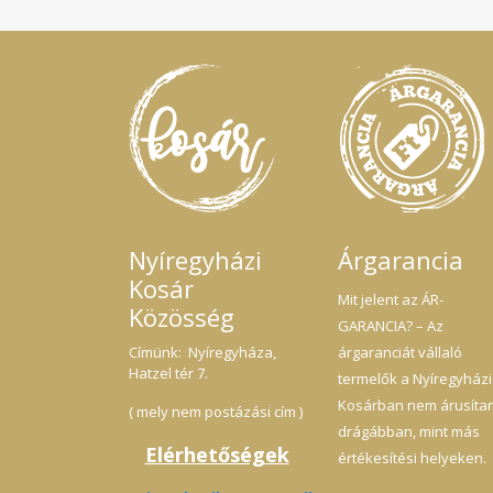
Nyíregyházi
Árgarancia
Kosár
Mit jelent az ÁR-
Közösség
GARANCIA? – Az
Címünk: Nyíregyháza,
árgaranciát vállaló
Hatzel tér 7.
termelők a Nyíregyházi
Kosárban nem árusíta
( mely nem postázási cím )
drágábban, mint más
Elérhetőségek
értékesítési helyeken.