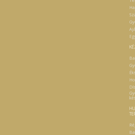
Te
Ha
Sz
Gy
Aj
Eg
KÉ
Ba
Gy
Ék
Ho
Dí
Gy
ké
HU
TE
Ré
Ba