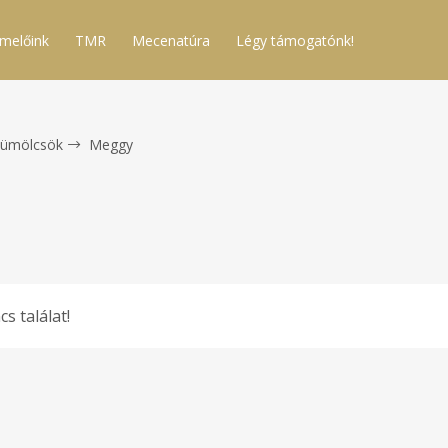
melőink
TMR
Mecenatúra
Légy támogatónk!
ümölcsök
Meggy
cs találat!