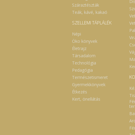
Dí
Száraztészták
Sz
Teák, kávé, kakaó
Ve
SZELLEMI TÁPLÁLÉK
Ve
Pa
Népi
Vi
Öko könyvek
Cs
Életrajz
Vá
Társadalom
Ma
Technológia
Ker
Pedagógia
KO
Természetismeret
Gyermekkönyvek
Ké
Étkezés
Ti
Kert, önellátás
Fé
te
Ba
Ar
Fé