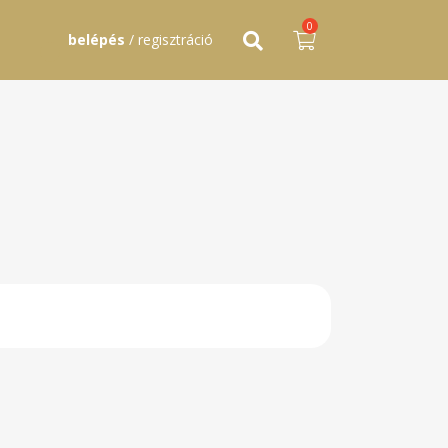
0
belépés
/ regisztráció