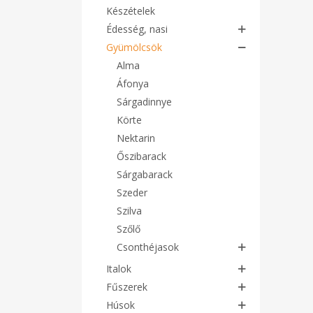
Készételek
Édesség, nasi
Gyümölcsök
Alma
Áfonya
Sárgadinnye
Körte
Nektarin
Őszibarack
Sárgabarack
Szeder
Szilva
Szőlő
Csonthéjasok
Italok
Fűszerek
Húsok