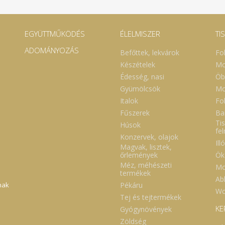
EGYÜTTMŰKÖDÉS
ÉLELMISZER
TI
ADOMÁNYOZÁS
Befőttek, lekvárok
Fo
Készételek
Mo
Édesség, nasi
Öb
Gyümölcsök
Mo
Italok
Fol
Fűszerek
Ba
Tis
Húsok
fe
Konzervek, olajok
Ill
Magvak, lisztek,
Ök
őrlemények
Méz, méhészeti
Mo
termékek
Abl
Pékáru
nak
Wc
Tej és tejtermékek
KE
Gyógynövények
Zöldség