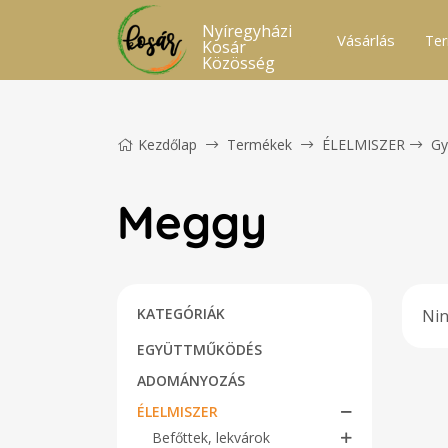
Nyíregyházi
Vásárlás
Ter
Kosár
Közösség
Kezdőlap
Termékek
ÉLELMISZER
Gy
Meggy
KATEGÓRIÁK
Nin
EGYÜTTMŰKÖDÉS
ADOMÁNYOZÁS
ÉLELMISZER
Befőttek, lekvárok