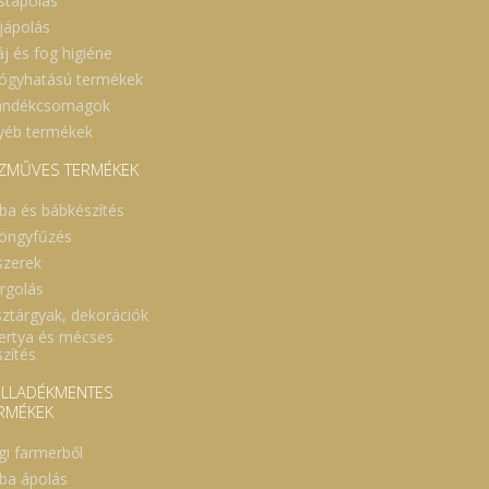
stápolás
jápolás
áj és fog higiéne
ógyhatású termékek
ándékcsomagok
yéb termékek
ZMŰVES TERMÉKEK
ba és bábkészítés
öngyfűzés
szerek
rgolás
sztárgyak, dekorációk
ertya és mécses
szítés
LLADÉKMENTES
RMÉKEK
gi farmerből
ba ápolás