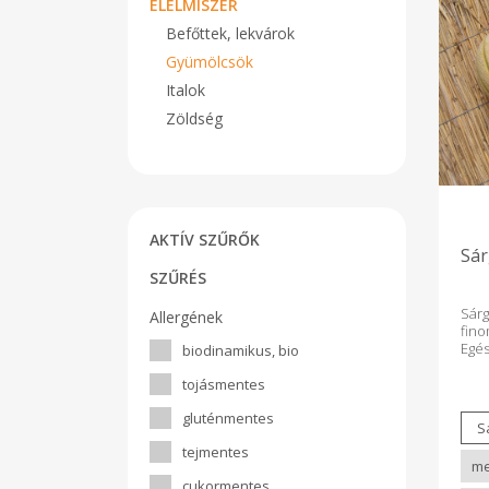
ÉLELMISZER
Befőttek, lekvárok
Gyümölcsök
Italok
Zöldség
AKTÍV SZŰRŐK
Sár
SZŰRÉS
Sárg
Allergének
fin
Egé
biodinamikus, bio
vált
1 db
tojásmentes
gluténmentes
tejmentes
cukormentes