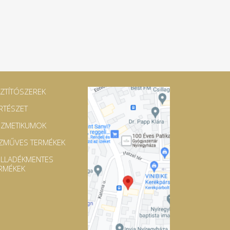
SZTÍTÓSZEREK
RTÉSZET
ZMETIKUMOK
ZMŰVES TERMÉKEK
LLADÉKMENTES
RMÉKEK