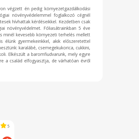
on végzett én pedig környezetgazdálkodási
ológiai növényvédelemmel foglalkozó cégnél
tesek hívhattak kérdéseikkel. Kezdetben csak
giai növényvédelmet. Fóliasátrainkban 5 éve
és minél kevesebb környezeti terhelés mellett
 élünk gyermekeinkkel, akik előszeretettel
mesztünk: karalábé, csemegekukorica, cukkini,
koli. Elkészült a baromfiudvarunk, mely egyre
re a család elfogyasztja, de várhatóan évről
5