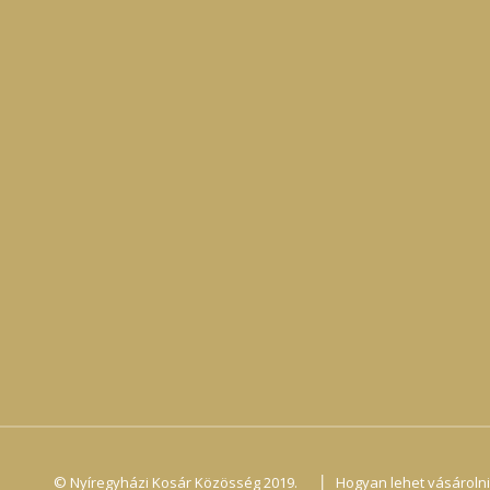
|
© Nyíregyházi Kosár Közösség 2019.
Hogyan lehet vásárolni