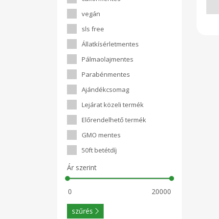
vegán
sls free
Állatkísérletmentes
Pálmaolajmentes
Parabénmentes
Ajándékcsomag
Lejárat közeli termék
Előrendelhető termék
GMO mentes
50ft betétdíj
Ár szerint
szűrés