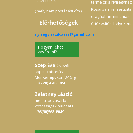
Hatzel tér 7.
termelők a Nyíregyházi
Kosárban nem árusíta
( mely nem postázási cím )
drágábban, mint más
Elérhetőségek
értékesítési helyeken.
nyiregyhazikosar@gmail.com
Hogyan lehet
vásárolni?
Szép Éva :
vevői
kapcsolattartás
Munkanapokon 8-16 ig
+36(20) 4705-784
Zalatnay László
:
média, bevásárló
közösségek hálózata
+36(30)565-8049