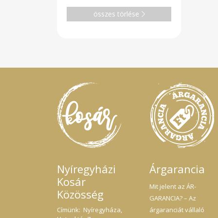
összes törlése
Nyíregyházi
Árgarancia
Kosár
Mit jelent az ÁR-
Közösség
GARANCIA? – Az
Címünk: Nyíregyháza,
árgaranciát vállaló