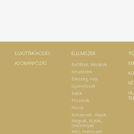
EGYÜTTMŰKÖDÉS
ÉLELMISZER
TI
ADOMÁNYOZÁS
KE
Befőttek, lekvárok
Készételek
KO
Édesség, nasi
KÉ
Gyümölcsök
HU
Italok
TE
Fűszerek
Húsok
Konzervek, olajok
Magvak, lisztek,
őrlemények
Méz, méhészeti