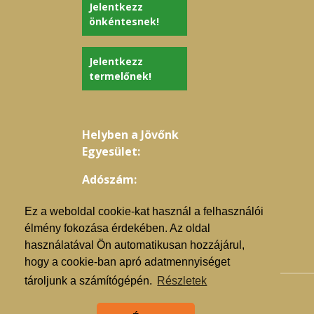
Jelentkezz
önkéntesnek!
Jelentkezz
termelőnek!
Helyben a Jövőnk
Egyesület:
Adószám:
18801394-1-15
Ez a weboldal cookie-kat használ a felhasználói
élmény fokozása érdekében. Az oldal
használatával Ön automatikusan hozzájárul,
hogy a cookie-ban apró adatmennyiséget
tároljunk a számítógépén.
Részletek