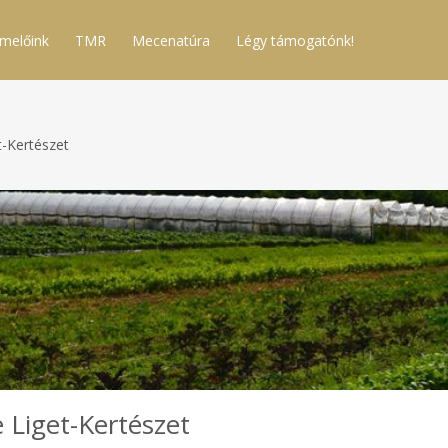
melőink
TMR
Mecenatúra
Légy támogatónk!
t-Kertészet
e Liget-Kertészet