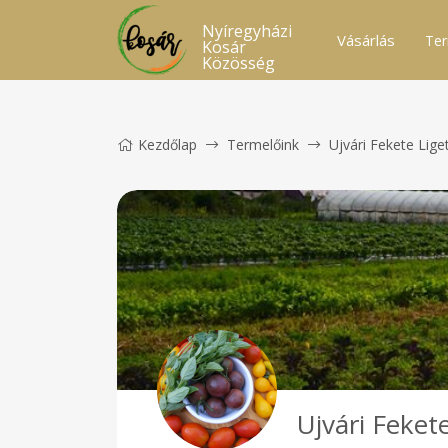
Nyíregyházi
Vásárlás
Ter
Kosár
Közösség
Kezdőlap
Termelőink
Ujvári Fekete Lige
Ujvári Feket