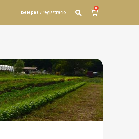
0
belépés
/ regisztráció