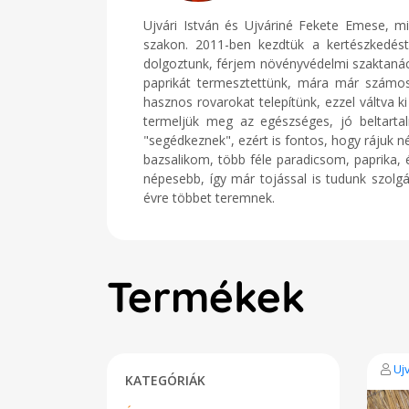
Ujvári István és Ujváriné Fekete Emese, 
szakon. 2011-ben kezdtük a kertészkedést 
dolgoztunk, férjem növényvédelmi szaktanács
paprikát termesztettünk, mára már számos z
hasznos rovarokat telepítünk, ezzel váltva k
termeljük meg az egészséges, jó beltartal
"segédkeznek", ezért is fontos, hogy rájuk n
bazsalikom, több féle paradicsom, paprika, é
népesebb, így már tojással is tudunk szolgá
évre többet teremnek.
Termékek
Uj
KATEGÓRIÁK