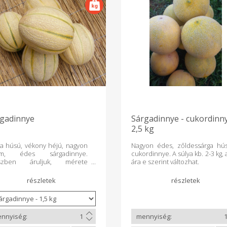
gadinnye
Sárgadinnye - cukordinny
2,5 kg
a húsú, vékony héjú, nagyon
Nagyon édes, zőldessárga hú
om, édes sárgadinnye.
cukordinnye. A súlya kb. 2-3 kg, 
szben áruljuk, mérete
ára e szerint változhat.
ozó, eszerint változik az ára is.
 kb. 1-3 kg változik.