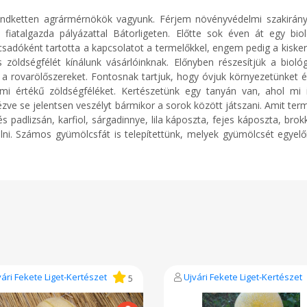
mindketten agrármérnökök vagyunk. Férjem növényvédelmi szakirány
fiatalgazda pályázattal Bátorligeten. Előtte sok éven át egy bi
adóként tartotta a kapcsolatot a termelőkkel, engem pedig a kisker
öldségfélét kínálunk vásárlóinknak. Előnyben részesítjük a bioló
i a rovarölőszereket. Fontosnak tartjuk, hogy óvjuk környezetünket 
mi értékű zöldségféléket. Kertészetünk egy tanyán van, ahol mi is
ézve se jelentsen veszélyt bármikor a sorok között játszani. Amit ter
s padlizsán, karfiol, sárgadinnye, lila káposzta, fejes káposzta, brok
lni. Számos gyümölcsfát is telepítettünk, melyek gyümölcsét egyelő
vári Fekete Liget-Kertészet
Ujvári Fekete Liget-Kertészet
5