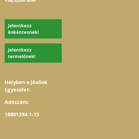
+36(30)565-8049
Jelentkezz
önkéntesnek!
Jelentkezz
termelőnek!
Helyben a Jövőnk
Egyesület:
Adószám:
18801394-1-15