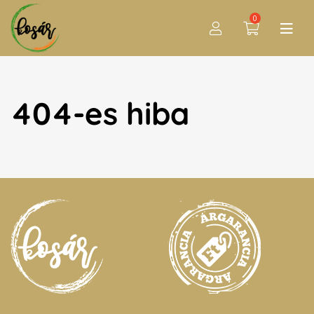
0
404-es hiba