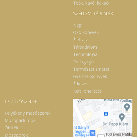
Teák, kávé, kakaó
SZELLEMI TÁPLÁLÉK
Népi
Öko könyvek
Életrajz
Társadalom
Technológia
Pedagógia
Természetismeret
Gyermekkönyvek
Étkezés
Kert, önellátás
TISZTÍTÓSZEREK
Folyékony mosószerek
Mosóparfümök
Öblítők
Mosóporok