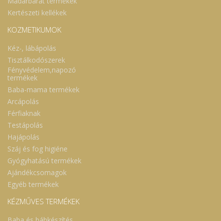
Madárbarát termékek
Kertészeti kellékek
KOZMETIKUMOK
Kéz-, lábápolás
Tisztálkodószerek
Fényvédelem,napozó
termékek
Baba-mama termékek
Arcápolás
Férfiaknak
Testápolás
Hajápolás
Száj és fog higiéne
Gyógyhatású termékek
Ajándékcsomagok
Egyéb termékek
KÉZMŰVES TERMÉKEK
Baba és bábkészítés