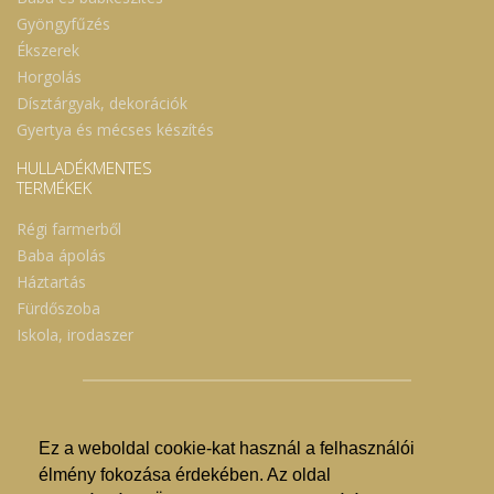
Gyöngyfűzés
Ékszerek
Horgolás
Dísztárgyak, dekorációk
Gyertya és mécses készítés
HULLADÉKMENTES
TERMÉKEK
Régi farmerből
Baba ápolás
Háztartás
Fürdőszoba
Iskola, irodaszer
Ez a weboldal cookie-kat használ a felhasználói
© Nyíregyházi Kosár Közösség 2019.
élmény fokozása érdekében. Az oldal