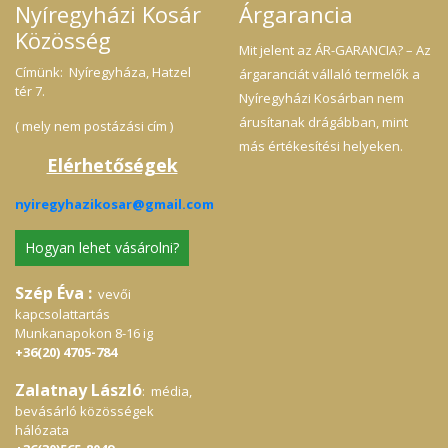
Nyíregyházi Kosár
Árgarancia
Közösség
Mit jelent az ÁR-GARANCIA? – Az
Címünk: Nyíregyháza, Hatzel
árgaranciát vállaló termelők a
tér 7.
Nyíregyházi Kosárban nem
árusítanak drágábban, mint
( mely nem postázási cím )
más értékesítési helyeken.
Elérhetőségek
nyiregyhazikosar@gmail.com
Hogyan lehet vásárolni?
Szép Éva :
vevői
kapcsolattartás
Munkanapokon 8-16 ig
+36(20) 4705-784
Zalatnay László
: média,
bevásárló közösségek
hálózata