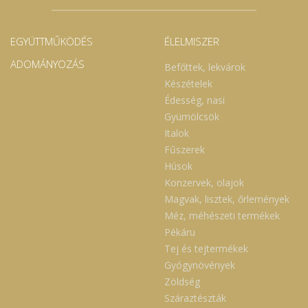
EGYÜTTMŰKÖDÉS
ÉLELMISZER
ADOMÁNYOZÁS
Befőttek, lekvárok
Készételek
Édesség, nasi
Gyümölcsök
Italok
Fűszerek
Húsok
Konzervek, olajok
Magvak, lisztek, őrlemények
Méz, méhészeti termékek
Pékáru
Tej és tejtermékek
Gyógynövények
Zöldség
Száraztészták