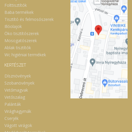
Folttisztítók
Baba termékek
Tisztító és felmosószerek
Illóolajok
Öko tisztítószerek
Mosogatószerek
Ablak tisztítók
Wc higiéniai termékek
KERTÉSZET
Dísznövények
Szobanövények
Vetőmagvak
Vetőszalag
Palánták
Virághagymák
Cserjék
Vágott virágok