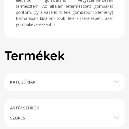
életmód, gombáimat vegyszermentesen
termesztem. Az általam letermesztett gombákat
porítom, így a vásárlóim felé gombapor (őrlemény)
formájában kínálom több felé kiszerelésben, akár
gombakeverékként is.
Termékek
KATEGÓRIÁK
AKTÍV SZŰRŐK
SZŰRÉS