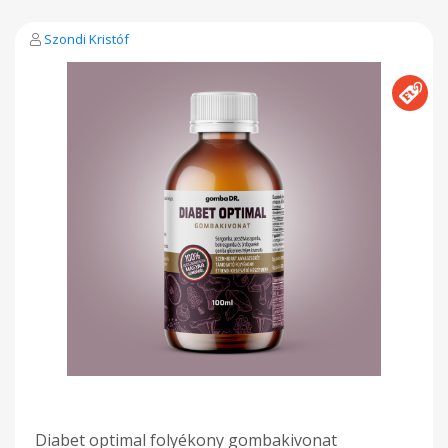
Szondi Kristóf
Diabet optimal folyékony gombakivonat