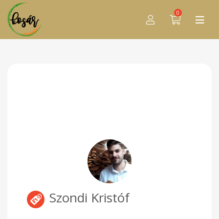
0
Szondi Kristóf