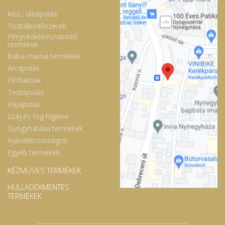
Kéz-, lábápolás
Tisztálkodószerek
Fényvédelem,napozó
termékek
Baba-mama termékek
Arcápolás
Férfiaknak
Testápolás
Hajápolás
Száj és fog higiéne
Gyógyhatású termékek
Ajándékcsomagok
Egyéb termékek
KÉZMŰVES TERMÉKEK
HULLADÉKMENTES
TERMÉKEK