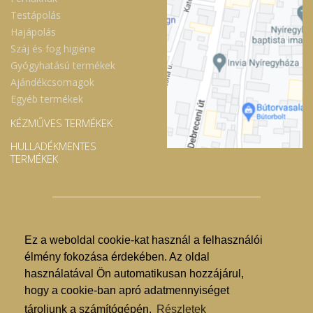
Testápolás
Hajápolás
Száj és fog higiéne
Gyógyhatású termékek
Ajándékcsomagok
Egyéb termékek
KÉZMŰVES TERMÉKEK
HULLADÉKMENTES
TERMÉKEK
Ez a weboldal cookie-kat használ a felhasználói
© Nyíregyházi Kosár Közösség 2019.
élmény fokozása érdekében. Az oldal
használatával Ön automatikusan hozzájárul,
Hogyan lehet vásárolni?
hogy a cookie-ban apró adatmennyiséget
GDPR
tároljunk a számítógépén.
Részletek