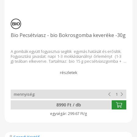
Bio Pecsétviasz - bio Bokrosgomba keveréke -30g
A gombák együtt fogyasztva segítik egymás hatását és erősítik.
Fogyasztási javaslat: napi 1-3 mokkáskanálnyi őrleményt (1-3
g) teában elkeverve. Tartalmaz: bio 15 g pecsétviaszgomba +
bio 15 g bokrosgomba őrleményét. VEGYSZERMENTES
MAGYAR TERMÉK! További információ:
www.gombadr.hu weboldalon.
8990 Ft / db
299.67 Ft/g
Szondi Kristóf