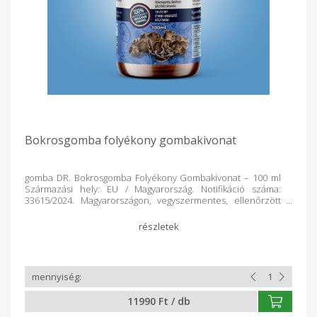
joghurtba, pépes ételbe keverve 1-2 kávéskanállal naponta.
Jelen információk csak tájékoztató jellegűek. A süngomba
őrlemény nem gyógyszer, használata nem helyettesíti az
orvosi terápiát, maximum kiegészítheti azt. Tartsa be a
leírásban foglaltakat és ne lépje túl az ajánlott napi adagot! A
gombaőrlemény nem javasolható gyógyszerek vagy bármely
más hagyományos terápia helyett, csak azok
kiegészítéseként!
Bokrosgomba folyékony gombakivonat
gomba DR. Bokrosgomba Folyékony Gombakivonat – 100 ml
Származási hely: EU / Magyarország. Notifikáció száma:
33615/2024. Magyarországon, vegyszermentes, ellenőrzött
körülmények között termesztett bokrosgomba (Grifola
frondosa) termőtestének teljes kivonatát tartalmazó étrend-
kiegészítő, a szervezet ellenállóképességének és általános
egészségének karbantartására. A gomba DR BOKROSGOMBA
FOLYÉKONY GOMBAKIVONAT szintetikus adalékanyagoktól,
hozzáadott cukortól és édesítőszertől mentes. Kizárólag a
gomba természetes anyagait tartalmazza növényi
glicerinben. A készítmény a legmodernebb, EU
11990 Ft / db
szabályozásnak megfelelő technológiával készül. Diabetikus
és vegán étrendben is fogyasztható. Egy üvegflakon 20 adagot