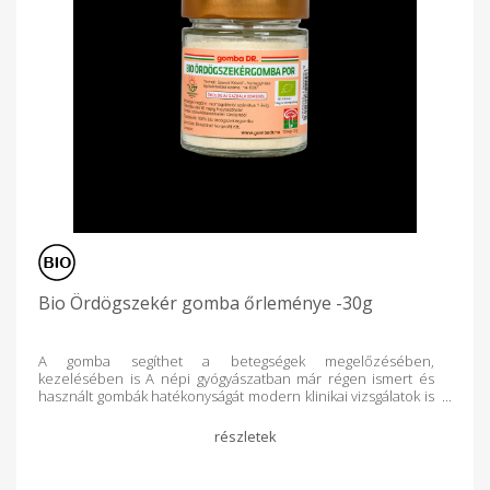
felszívódását, ezáltal a vércukorszintet is szabályozza. A
bokrosgomba támogatja a fenntartható súlycsökkentést –
ennek érdekében tegyük mindennapi étrendünk részévé -,
alkalmazása segít megszabadulni az alhasi
zsírfelhalmozódástól, amely jelentősen növeli a magas
vérnyomás, illetve a különböző szívbetegségek kockázatát. A
legfrissebb kutatási eredmények szerint a bokrosgomba
kivonata akár 75 százalékkal akadályozhatja a daganatos
sejtek szaporodását, főként a vese-, a prosztata-, az emlő- és
a tüdőrák esetében alkalmazható sikerrel. Tulajdonképpen
úgy “működik”, hogy ösztönzi bizonyos fehérvérsejtek, a
makrofágokét, a T-linfocitákét és az NK (natural killer,
falósejtek) működését. A tumor markerek expressziójának
csökkentése mellett az áttétek növekedését és terjedését is
gátolhatja. Különösen hatékony a bokrosgombából előállított
úgynevezett D-frakció. Ajánlott napi adag: 1-3 g/napi adag (1-3
mokkáskanálnyi) Terhesség és szoptatás alatt nem javasolt a
Bio Ördögszekér gomba őrleménye -30g
szedése! További információ: www.nyirlaska.hu vagy
www.gombadr.hu.
A gomba segíthet a betegségek megelőzésében,
kezelésében is A népi gyógyászatban már régen ismert és
használt gombák hatékonyságát modern klinikai vizsgálatok is
igazolták. Számos gombáról bizonyították már, hogy segíthet
különböző betegségek megelőzésében, kezelésében. Miért
egészséges az Ördögszekér gomba? Az Ördögszekér gomba
mindamellett, hogy D, B3, B5. B12 és B13 vitaminokat, valamint
cink, foszfor és kálium mellett sok vasat is tartalmaz,