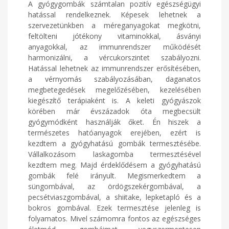
A gyógygombák számtalan pozitív egészségügyi
hatással rendelkeznek. Képesek lehetnek a
szervezetünkben a méreganyagokat megkötni,
feltölteni jótékony vitaminokkal, ásványi
anyagokkal, az immunrendszer működését
harmonizálni, a vércukorszintet szabályozni.
Hatással lehetnek az immunrendszer erősítésében,
a vérnyomás szabályozásában, daganatos
megbetegedések megelőzésében, kezelésében
kiegészítő terápiaként is. A keleti gyógyászok
körében már évszázadok óta megbecsült
gyógymódként használják őket. Én hiszek a
természetes hatóanyagok erejében, ezért is
kezdtem a gyógyhatású gombák termesztésébe.
Vállalkozásom laskagomba termesztésével
kezdtem meg. Majd érdeklődésem a gyógyhatású
gombák felé irányult. Megismerkedtem a
süngombával, az ördögszekérgombával, a
pecsétviaszgombával, a shiitake, lepketapló és a
bokros gombával. Ezek termesztése jelenleg is
folyamatos. Mivel számomra fontos az egészséges