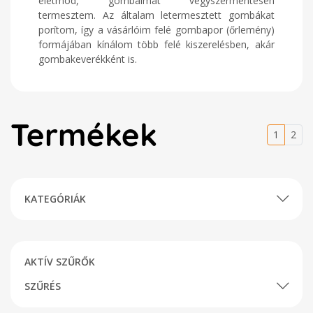
életmód, gombáimat vegyszermentesen
termesztem. Az általam letermesztett gombákat
porítom, így a vásárlóim felé gombapor (őrlemény)
formájában kínálom több felé kiszerelésben, akár
gombakeverékként is.
Termékek
1
2
KATEGÓRIÁK
AKTÍV SZŰRŐK
SZŰRÉS