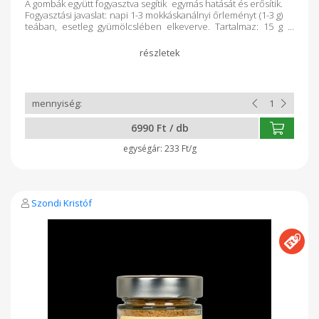
A gombák együtt fogyasztva segítik egymás hatását és erősítik.
Fogyasztási javaslat: napi 1-3 mokkáskanálnyi őrleményt (1-3 g)
teában, esetleg gyümölcslében elkeverve. Tartalmaz: 15 g
pecsétviaszgomba + 15 g shiitake gomba őrleményét.
VEGYSZERMENTES MAGYAR TERMÉK! További információ:
www.nyirlaska.hu vagy www.gombadr.hu honlapokon.
6990 Ft / db
233 Ft/g
Szondi Kristóf