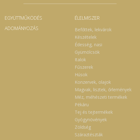
EGYÜTTMŰKÖDÉS
ÉLELMISZER
ADOMÁNYOZÁS
Befőttek, lekvárok
Készételek
Édesség, nasi
Gyümölcsök
Italok
Fűszerek
Húsok
Konzervek, olajok
Magvak, lisztek, őrlemények
Méz, méhészeti termékek
Pékáru
Tej és tejtermékek
Gyógynövények
Zöldség
Száraztészták