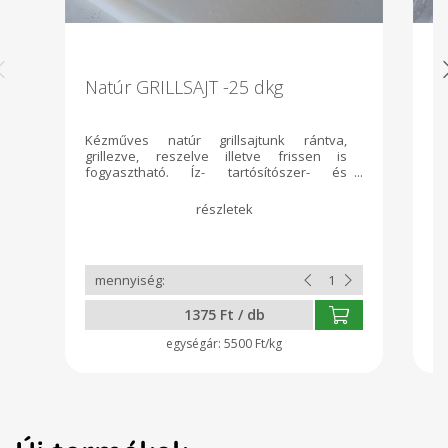
Natúr GRILLSAJT -25 dkg
R
Kézműves natúr grillsajtunk rántva,
R
grillezve, reszelve illetve frissen is
ké
fogyasztható. Íz- tartósítószer- és
t
adalékanyagmentes, 20-30 dekagrammos
ki
kiszerelésben csomagolva. Az ár a pontos
súly függvényében változik. Összetevők:
hőkezelt, nyers tehéntej, só, ecet
1375 Ft / db
5500 Ft/kg