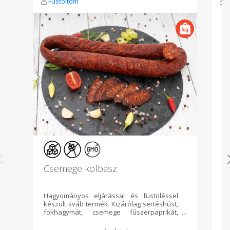
Füstöltöm
Csemege kolbász
A
Hagyományos eljárással és füstöléssel
1
készült sváb termék. Kizárólag sertéshúst,
Ős
fokhagymát, csemege fűszerpaprikát,
mi
konyhasót és borsot tartalmaz. Nem
Ho
tartalmaz nitritet és semmilyen
ta