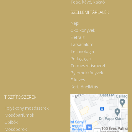
Teák, kávé, kakaó
SZELLEMI TÁPLÁLÉK
Népi
Öko könyvek
Életrajz
Társadalom
Technológia
Pedagógia
Természetismeret
Gyermekkönyvek
Étkezés
Kert, önellátás
TISZTÍTÓSZEREK
Folyékony mosószerek
Mosóparfümök
Öblítők
Mosóporok