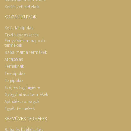
Kertészeti kellékek
KOZMETIKUMOK
Kéz-, lábápolás
Tisztálkodószerek
Fényvédelem,napozó
termékek
Baba-mama termékek
Arcápolás
Férfiaknak
Testápolás
Hajápolás
Száj és fog higiéne
Gyógyhatású termékek
Ajándékcsomagok
Egyéb termékek
KÉZMŰVES TERMÉKEK
Baba és bábkészítés