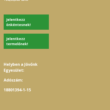
Jelentkezz
önkéntesnek!
Jelentkezz
termelőnek!
Helyben a Jövőnk
Egyesület:
Adószám:
18801394-1-15