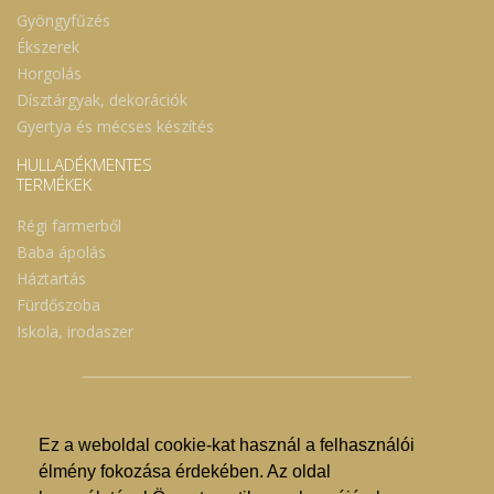
Gyöngyfűzés
Ékszerek
Horgolás
Dísztárgyak, dekorációk
Gyertya és mécses készítés
HULLADÉKMENTES
TERMÉKEK
Régi farmerből
Baba ápolás
Háztartás
Fürdőszoba
Iskola, irodaszer
Ez a weboldal cookie-kat használ a felhasználói
© Nyíregyházi Kosár Közösség 2019.
élmény fokozása érdekében. Az oldal