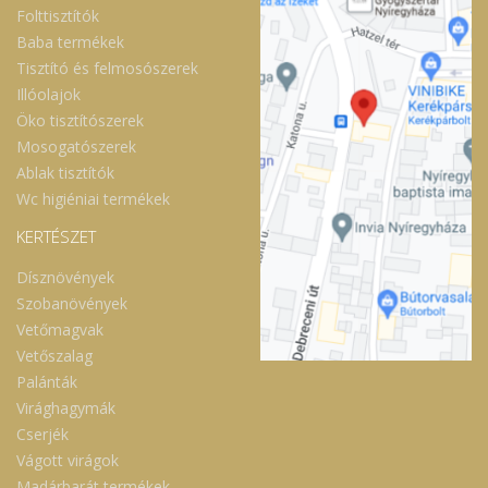
Folttisztítók
Baba termékek
Tisztító és felmosószerek
Illóolajok
Öko tisztítószerek
Mosogatószerek
Ablak tisztítók
Wc higiéniai termékek
KERTÉSZET
Dísznövények
Szobanövények
Vetőmagvak
Vetőszalag
Palánták
Virághagymák
Cserjék
Vágott virágok
Madárbarát termékek