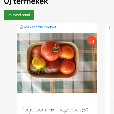
Új termékek
Ászkadombi Ökokert
Paradicsom mix - nagyobbak (50
B