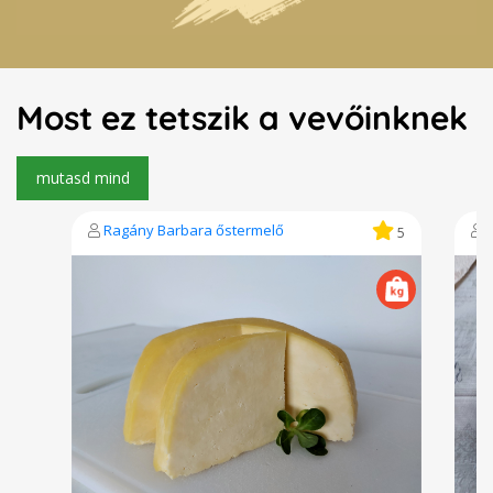
Most ez tetszik a vevőinknek
Ragány Barbara őstermelő
5