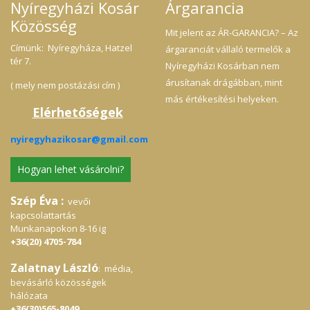
Nyíregyházi Kosár
Árgarancia
Közösség
Mit jelent az ÁR-GARANCIA? – Az
Címünk: Nyíregyháza, Hatzel
árgaranciát vállaló termelők a
tér 7.
Nyíregyházi Kosárban nem
árusítanak drágábban, mint
( mely nem postázási cím )
más értékesítési helyeken.
Elérhetőségek
nyiregyhazikosar@gmail.com
Hogyan lehet vásárolni?
Szép Éva :
vevői
kapcsolattartás
Munkanapokon 8-16 ig
+36(20) 4705-784
Zalatnay László
: média,
bevásárló közösségek
hálózata
+36(30)565-8049